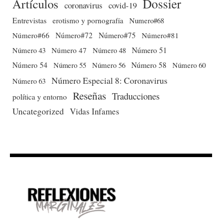
Dossier
Artículos
coronavirus
covid-19
Entrevistas
erotismo y pornografía
Numero#68
Número#66
Número#72
Número#75
Número#81
Número 51
Número 43
Número 47
Número 48
Número 54
Número 56
Número 58
Número 60
Número 55
Número Especial 8: Coronavirus
Número 63
Reseñas
Traducciones
política y entorno
Uncategorized
Vidas Infames