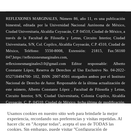
REFLEXIONES MARGINALES, Número 86, año 11, es una publicación
bimestral, editada por la Universidad Nacional Autónoma de México,
Ciudad Universitaria, Alcaldía Coyoacán, C.P. 04510, Ciudad de México, a
través de la Facultad de Filosofía y Letras, Circuito Interior, Ciudad
Universitaria, S/N, Col. Copilco, Alcaldía Coyoacán, C.P. 4510, Ciudad de
México, Teléfono: 5550-8008, Extensión: 21815, Fax:56160
047,https://reflexionesmarginales.com,
reflexionesmarginales3.0@gmail.com Editor responsable: Alberto
Constante López, Reserva de Derechos al Uso Exclusivo No. 04-2022-
052718494700- 102, ISSN: 2007-8501 otorgados ambos por el Instituto
Nacional de Derecho de Autor. Responsable de la última actualización de
este número, Alberto Constante López , Facultad de Filosofía y Letras,
Circuito Interior, S/N, Ciudad Universitaria, Colonia Copilco, Alcaldía
Coyoacán, C. P., 04510, Ciudad de México, fecha última de modificación,
1 de abril de 2025. Las opiniones expresadas por los autores no
Usamos cookies en nuestro sitio web para brindarle la mejor
necesariamente reflejan la postura de la revista, ni de Universidad Nacional
experiencia, recordando sus preferencias y visitas repetidas. Al
Autónoma de México. Los autores son responsables de los contenidos de
hacer clic en "Aceptar todas", acepta el uso de TODAS las
sus artículos. Se autoriza la reproducción total o parcial de los textos aquí
cookies. Sin embargo, puede visitar "Configuración de