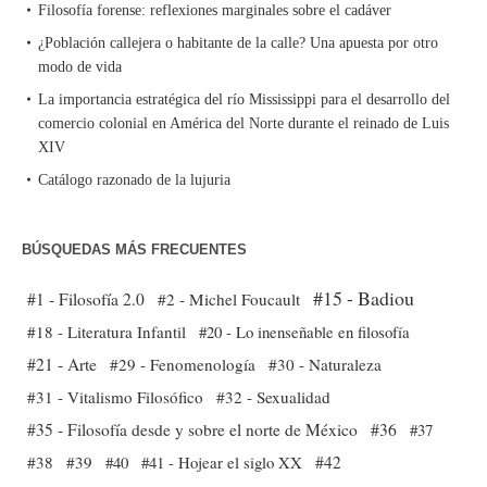
Filosofía forense: reflexiones marginales sobre el cadáver
¿Población callejera o habitante de la calle? Una apuesta por otro
modo de vida
La importancia estratégica del río Mississippi para el desarrollo del
comercio colonial en América del Norte durante el reinado de Luis
XIV
Catálogo razonado de la lujuria
BÚSQUEDAS MÁS FRECUENTES
#15 - Badiou
#1 - Filosofía 2.0
#2 - Michel Foucault
#18 - Literatura Infantil
#20 - Lo inenseñable en filosofía
#21 - Arte
#29 - Fenomenología
#30 - Naturaleza
#31 - Vitalismo Filosófico
#32 - Sexualidad
#35 - Filosofía desde y sobre el norte de México
#36
#37
#38
#39
#40
#41 - Hojear el siglo XX
#42