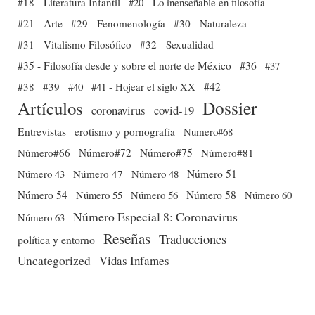
#18 - Literatura Infantil
#20 - Lo inenseñable en filosofía
#21 - Arte
#29 - Fenomenología
#30 - Naturaleza
#31 - Vitalismo Filosófico
#32 - Sexualidad
#35 - Filosofía desde y sobre el norte de México
#36
#37
#38
#39
#40
#41 - Hojear el siglo XX
#42
Dossier
Artículos
coronavirus
covid-19
Entrevistas
erotismo y pornografía
Numero#68
Número#66
Número#72
Número#75
Número#81
Número 51
Número 43
Número 47
Número 48
Número 54
Número 56
Número 58
Número 60
Número 55
Número Especial 8: Coronavirus
Número 63
Reseñas
Traducciones
política y entorno
Uncategorized
Vidas Infames