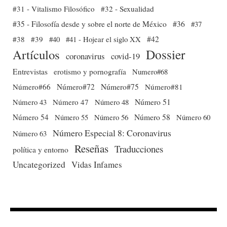
#31 - Vitalismo Filosófico
#32 - Sexualidad
#35 - Filosofía desde y sobre el norte de México
#36
#37
#38
#39
#40
#41 - Hojear el siglo XX
#42
Dossier
Artículos
coronavirus
covid-19
Entrevistas
erotismo y pornografía
Numero#68
Número#66
Número#72
Número#75
Número#81
Número 51
Número 43
Número 47
Número 48
Número 54
Número 56
Número 58
Número 60
Número 55
Número Especial 8: Coronavirus
Número 63
Reseñas
Traducciones
política y entorno
Uncategorized
Vidas Infames