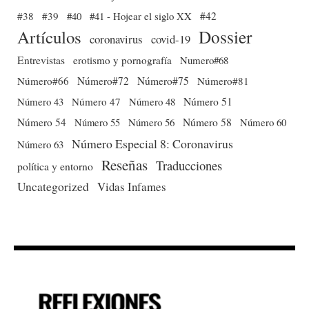
#38
#39
#40
#41 - Hojear el siglo XX
#42
Dossier
Artículos
coronavirus
covid-19
Entrevistas
erotismo y pornografía
Numero#68
Número#66
Número#72
Número#75
Número#81
Número 51
Número 43
Número 47
Número 48
Número 54
Número 56
Número 58
Número 60
Número 55
Número Especial 8: Coronavirus
Número 63
Reseñas
Traducciones
política y entorno
Uncategorized
Vidas Infames