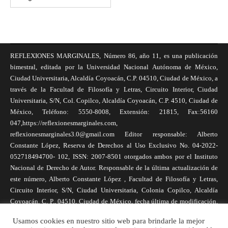
REFLEXIONES MARGINALES, Número 86, año 11, es una publicación
bimestral, editada por la Universidad Nacional Autónoma de México,
Ciudad Universitaria, Alcaldía Coyoacán, C.P. 04510, Ciudad de México, a
través de la Facultad de Filosofía y Letras, Circuito Interior, Ciudad
Universitaria, S/N, Col. Copilco, Alcaldía Coyoacán, C.P. 4510, Ciudad de
México, Teléfono: 5550-8008, Extensión: 21815, Fax:56160
047,https://reflexionesmarginales.com,
reflexionesmarginales3.0@gmail.com Editor responsable: Alberto
Constante López, Reserva de Derechos al Uso Exclusivo No. 04-2022-
052718494700- 102, ISSN: 2007-8501 otorgados ambos por el Instituto
Nacional de Derecho de Autor. Responsable de la última actualización de
este número, Alberto Constante López , Facultad de Filosofía y Letras,
Circuito Interior, S/N, Ciudad Universitaria, Colonia Copilco, Alcaldía
Coyoacán, C. P., 04510, Ciudad de México, fecha última de modificación,
1 de abril de 2025. Las opiniones expresadas por los autores no
Usamos cookies en nuestro sitio web para brindarle la mejor
necesariamente reflejan la postura de la revista, ni de Universidad Nacional