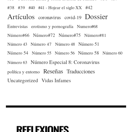
#38
#39
#40
#41 - Hojear el siglo XX
#42
Dossier
Artículos
coronavirus
covid-19
Entrevistas
erotismo y pornografía
Numero#68
Número#66
Número#72
Número#75
Número#81
Número 51
Número 43
Número 47
Número 48
Número 54
Número 56
Número 58
Número 60
Número 55
Número Especial 8: Coronavirus
Número 63
Reseñas
Traducciones
política y entorno
Uncategorized
Vidas Infames