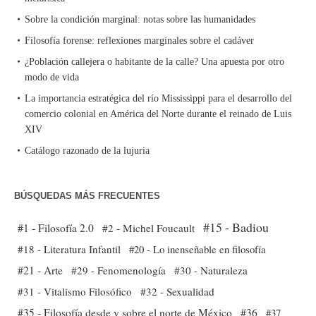
Sobre la condición marginal: notas sobre las humanidades
Filosofía forense: reflexiones marginales sobre el cadáver
¿Población callejera o habitante de la calle? Una apuesta por otro
modo de vida
La importancia estratégica del río Mississippi para el desarrollo del
comercio colonial en América del Norte durante el reinado de Luis
XIV
Catálogo razonado de la lujuria
BÚSQUEDAS MÁS FRECUENTES
#15 - Badiou
#1 - Filosofía 2.0
#2 - Michel Foucault
#18 - Literatura Infantil
#20 - Lo inenseñable en filosofía
#21 - Arte
#29 - Fenomenología
#30 - Naturaleza
#31 - Vitalismo Filosófico
#32 - Sexualidad
#35 - Filosofía desde y sobre el norte de México
#36
#37