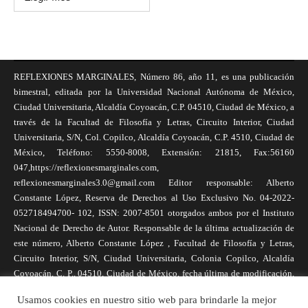
REFLEXIONES MARGINALES, Número 86, año 11, es una publicación
bimestral, editada por la Universidad Nacional Autónoma de México,
Ciudad Universitaria, Alcaldía Coyoacán, C.P. 04510, Ciudad de México, a
través de la Facultad de Filosofía y Letras, Circuito Interior, Ciudad
Universitaria, S/N, Col. Copilco, Alcaldía Coyoacán, C.P. 4510, Ciudad de
México, Teléfono: 5550-8008, Extensión: 21815, Fax:56160
047,https://reflexionesmarginales.com,
reflexionesmarginales3.0@gmail.com Editor responsable: Alberto
Constante López, Reserva de Derechos al Uso Exclusivo No. 04-2022-
052718494700- 102, ISSN: 2007-8501 otorgados ambos por el Instituto
Nacional de Derecho de Autor. Responsable de la última actualización de
este número, Alberto Constante López , Facultad de Filosofía y Letras,
Circuito Interior, S/N, Ciudad Universitaria, Colonia Copilco, Alcaldía
Coyoacán, C. P., 04510, Ciudad de México, fecha última de modificación,
1 de abril de 2025. Las opiniones expresadas por los autores no
Usamos cookies en nuestro sitio web para brindarle la mejor
necesariamente reflejan la postura de la revista, ni de Universidad Nacional