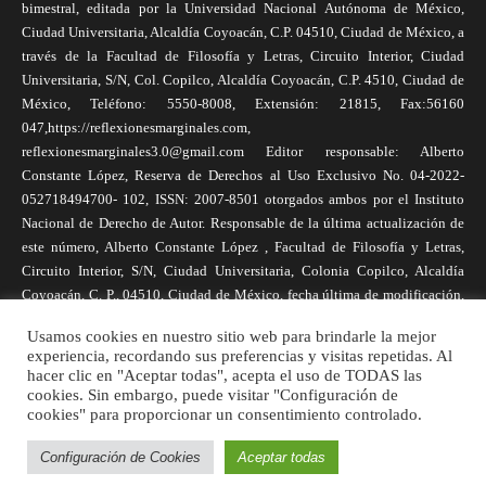
bimestral, editada por la Universidad Nacional Autónoma de México,
Ciudad Universitaria, Alcaldía Coyoacán, C.P. 04510, Ciudad de México, a
través de la Facultad de Filosofía y Letras, Circuito Interior, Ciudad
Universitaria, S/N, Col. Copilco, Alcaldía Coyoacán, C.P. 4510, Ciudad de
México, Teléfono: 5550-8008, Extensión: 21815, Fax:56160
047,https://reflexionesmarginales.com,
reflexionesmarginales3.0@gmail.com Editor responsable: Alberto
Constante López, Reserva de Derechos al Uso Exclusivo No. 04-2022-
052718494700- 102, ISSN: 2007-8501 otorgados ambos por el Instituto
Nacional de Derecho de Autor. Responsable de la última actualización de
este número, Alberto Constante López , Facultad de Filosofía y Letras,
Circuito Interior, S/N, Ciudad Universitaria, Colonia Copilco, Alcaldía
Coyoacán, C. P., 04510, Ciudad de México, fecha última de modificación,
1 de abril de 2025. Las opiniones expresadas por los autores no
Usamos cookies en nuestro sitio web para brindarle la mejor
necesariamente reflejan la postura de la revista, ni de Universidad Nacional
experiencia, recordando sus preferencias y visitas repetidas. Al
Autónoma de México. Los autores son responsables de los contenidos de
hacer clic en "Aceptar todas", acepta el uso de TODAS las
sus artículos. Se autoriza la reproducción total o parcial de los textos aquí
cookies. Sin embargo, puede visitar "Configuración de
cookies" para proporcionar un consentimiento controlado.
publicados siempre y cuando se cite la fuente completa y la dirección
electrónica de la publicación.
Configuración de Cookies
Aceptar todas