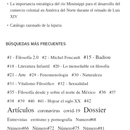
La importancia estratégica del río Mississippi para el desarrollo del
comercio colonial en América del Norte durante el reinado de Luis
XIV
Catálogo razonado de la lujuria
BÚSQUEDAS MÁS FRECUENTES
#15 - Badiou
#1 - Filosofía 2.0
#2 - Michel Foucault
#18 - Literatura Infantil
#20 - Lo inenseñable en filosofía
#21 - Arte
#29 - Fenomenología
#30 - Naturaleza
#31 - Vitalismo Filosófico
#32 - Sexualidad
#35 - Filosofía desde y sobre el norte de México
#36
#37
#38
#39
#40
#41 - Hojear el siglo XX
#42
Dossier
Artículos
coronavirus
covid-19
Entrevistas
erotismo y pornografía
Numero#68
Número#66
Número#72
Número#75
Número#81