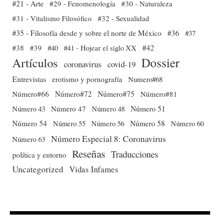
#21 - Arte
#29 - Fenomenología
#30 - Naturaleza
#31 - Vitalismo Filosófico
#32 - Sexualidad
#35 - Filosofía desde y sobre el norte de México
#36
#37
#38
#39
#40
#41 - Hojear el siglo XX
#42
Dossier
Artículos
coronavirus
covid-19
Entrevistas
erotismo y pornografía
Numero#68
Número#66
Número#72
Número#75
Número#81
Número 51
Número 43
Número 47
Número 48
Número 54
Número 56
Número 58
Número 60
Número 55
Número Especial 8: Coronavirus
Número 63
Reseñas
Traducciones
política y entorno
Uncategorized
Vidas Infames