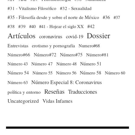
#31 - Vitalismo Filosófico
#32 - Sexualidad
#35 - Filosofía desde y sobre el norte de México
#36
#37
#38
#39
#40
#41 - Hojear el siglo XX
#42
Dossier
Artículos
coronavirus
covid-19
Entrevistas
erotismo y pornografía
Numero#68
Número#66
Número#72
Número#75
Número#81
Número 51
Número 43
Número 47
Número 48
Número 54
Número 56
Número 58
Número 60
Número 55
Número Especial 8: Coronavirus
Número 63
Reseñas
Traducciones
política y entorno
Uncategorized
Vidas Infames