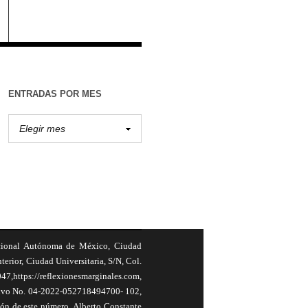
ENTRADAS POR MES
cional Autónoma de México, Ciudad
terior, Ciudad Universitaria, S/N, Col.
,https://reflexionesmarginales.com,
usivo No. 04-2022-052718494700- 102,
ión de este número, Alberto Constante