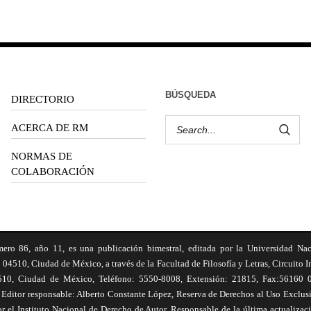
BÚSQUEDA
DIRECTORIO
ACERCA DE RM
NORMAS DE
COLABORACIÓN
6, año 11, es una publicación bimestral, editada por la Universidad Na
 04510, Ciudad de México, a través de la Facultad de Filosofía y Letras, Circuito In
510, Ciudad de México, Teléfono: 5550-8008, Extensión: 21815, Fax:56160 047
Editor responsable: Alberto Constante López, Reserva de Derechos al Uso Excl
el Instituto Nacional de Derecho de Autor. Responsable de la última actualizac