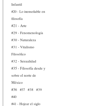
Infantil
#20 - Lo inenseñable en
filosofía
#21 - Arte
#29 - Fenomenología
#30 - Naturaleza
#31 - Vitalismo
Filosófico
#32 - Sexualidad
#35 - Filosofía desde y
sobre el norte de
México
#36
#37
#38
#39
#40
#41 - Hojear el siglo