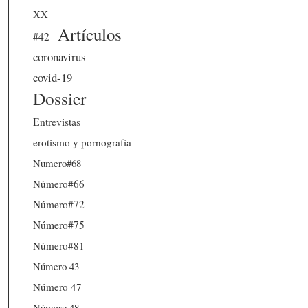
XX
Artículos
#42
coronavirus
covid-19
Dossier
Entrevistas
erotismo y pornografía
Numero#68
Número#66
Número#72
Número#75
Número#81
Número 43
Número 47
Número 48