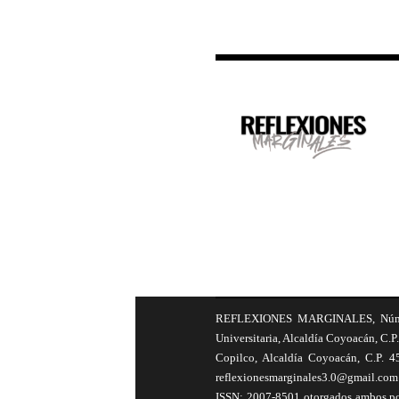
REFLEXIONES MARGINALES, Número 8
Universitaria, Alcaldía Coyoacán, C.P.
Copilco, Alcaldía Coyoacán, C.P. 4
reflexionesmarginales3.0@gmail.com 
ISSN: 2007-8501 otorgados ambos por 