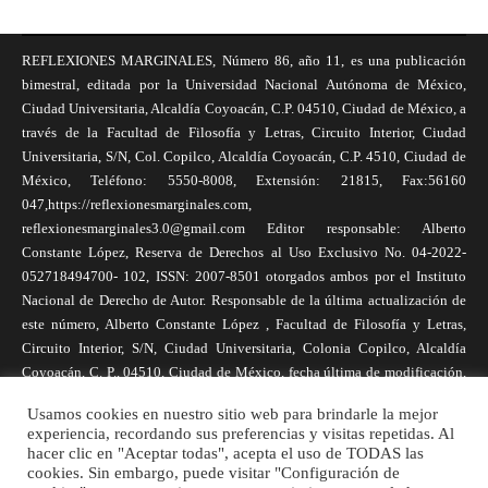
REFLEXIONES MARGINALES, Número 86, año 11, es una publicación
bimestral, editada por la Universidad Nacional Autónoma de México,
Ciudad Universitaria, Alcaldía Coyoacán, C.P. 04510, Ciudad de México, a
través de la Facultad de Filosofía y Letras, Circuito Interior, Ciudad
Universitaria, S/N, Col. Copilco, Alcaldía Coyoacán, C.P. 4510, Ciudad de
México, Teléfono: 5550-8008, Extensión: 21815, Fax:56160
047,https://reflexionesmarginales.com,
reflexionesmarginales3.0@gmail.com Editor responsable: Alberto
Constante López, Reserva de Derechos al Uso Exclusivo No. 04-2022-
052718494700- 102, ISSN: 2007-8501 otorgados ambos por el Instituto
Nacional de Derecho de Autor. Responsable de la última actualización de
este número, Alberto Constante López , Facultad de Filosofía y Letras,
Circuito Interior, S/N, Ciudad Universitaria, Colonia Copilco, Alcaldía
Coyoacán, C. P., 04510, Ciudad de México, fecha última de modificación,
1 de abril de 2025. Las opiniones expresadas por los autores no
Usamos cookies en nuestro sitio web para brindarle la mejor
necesariamente reflejan la postura de la revista, ni de Universidad Nacional
experiencia, recordando sus preferencias y visitas repetidas. Al
Autónoma de México. Los autores son responsables de los contenidos de
hacer clic en "Aceptar todas", acepta el uso de TODAS las
sus artículos. Se autoriza la reproducción total o parcial de los textos aquí
cookies. Sin embargo, puede visitar "Configuración de