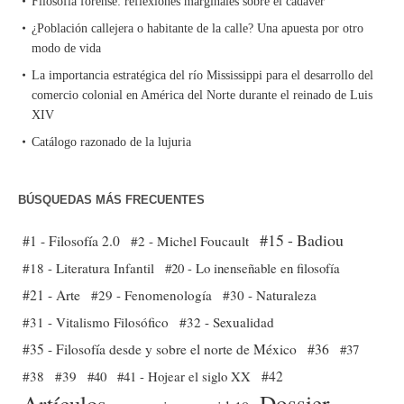
Filosofía forense: reflexiones marginales sobre el cadáver
¿Población callejera o habitante de la calle? Una apuesta por otro
modo de vida
La importancia estratégica del río Mississippi para el desarrollo del
comercio colonial en América del Norte durante el reinado de Luis
XIV
Catálogo razonado de la lujuria
BÚSQUEDAS MÁS FRECUENTES
#15 - Badiou
#1 - Filosofía 2.0
#2 - Michel Foucault
#18 - Literatura Infantil
#20 - Lo inenseñable en filosofía
#21 - Arte
#29 - Fenomenología
#30 - Naturaleza
#31 - Vitalismo Filosófico
#32 - Sexualidad
#35 - Filosofía desde y sobre el norte de México
#36
#37
#38
#39
#40
#41 - Hojear el siglo XX
#42
Dossier
Artículos