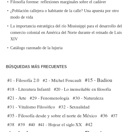
Filosofía forense: reflexiones marginales sobre el cadáver
¿Población callejera o habitante de la calle? Una apuesta por otro
modo de vida
La importancia estratégica del río Mississippi para el desarrollo del
comercio colonial en América del Norte durante el reinado de Luis
XIV
Catálogo razonado de la lujuria
BÚSQUEDAS MÁS FRECUENTES
#15 - Badiou
#1 - Filosofía 2.0
#2 - Michel Foucault
#18 - Literatura Infantil
#20 - Lo inenseñable en filosofía
#21 - Arte
#29 - Fenomenología
#30 - Naturaleza
#31 - Vitalismo Filosófico
#32 - Sexualidad
#35 - Filosofía desde y sobre el norte de México
#36
#37
#38
#39
#40
#41 - Hojear el siglo XX
#42