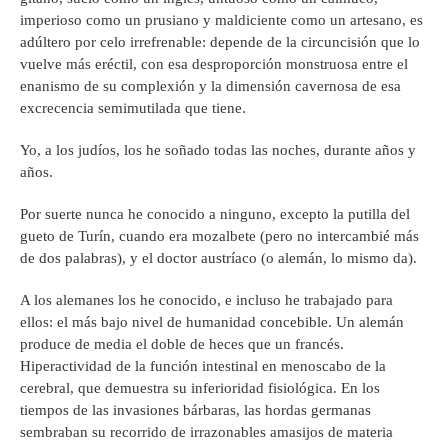
imperioso como un prusiano y maldiciente como un artesano, es
adúltero por celo irrefrenable: depende de la circuncisión que lo
vuelve más eréctil, con esa desproporción monstruosa entre el
enanismo de su complexión y la dimensión cavernosa de esa
excrecencia semimutilada que tiene.
Yo, a los judíos, los he soñado todas las noches, durante años y
años.
Por suerte nunca he conocido a ninguno, excepto la putilla del
gueto de Turín, cuando era mozalbete (pero no intercambié más
de dos palabras), y el doctor austríaco (o alemán, lo mismo da).
A los alemanes los he conocido, e incluso he trabajado para
ellos: el más bajo nivel de humanidad concebible. Un alemán
produce de media el doble de heces que un francés.
Hiperactividad de la función intestinal en menoscabo de la
cerebral, que demuestra su inferioridad fisiológica. En los
tiempos de las invasiones bárbaras, las hordas germanas
sembraban su recorrido de irrazonables amasijos de materia