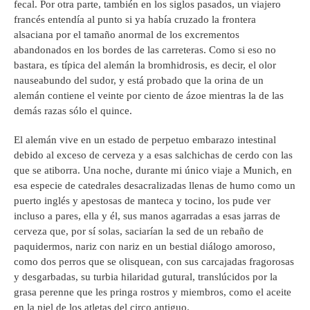
fecal. Por otra parte, también en los siglos pasados, un viajero
francés entendía al punto si ya había cruzado la frontera
alsaciana por el tamaño anormal de los excrementos
abandonados en los bordes de las carreteras. Como si eso no
bastara, es típica del alemán la bromhidrosis, es decir, el olor
nauseabundo del sudor, y está probado que la orina de un
alemán contiene el veinte por ciento de ázoe mientras la de las
demás razas sólo el quince.
El alemán vive en un estado de perpetuo embarazo intestinal
debido al exceso de cerveza y a esas salchichas de cerdo con las
que se atiborra. Una noche, durante mi único viaje a Munich, en
esa especie de catedrales desacralizadas llenas de humo como un
puerto inglés y apestosas de manteca y tocino, los pude ver
incluso a pares, ella y él, sus manos agarradas a esas jarras de
cerveza que, por sí solas, saciarían la sed de un rebaño de
paquidermos, nariz con nariz en un bestial diálogo amoroso,
como dos perros que se olisquean, con sus carcajadas fragorosas
y desgarbadas, su turbia hilaridad gutural, translúcidos por la
grasa perenne que les pringa rostros y miembros, como el aceite
en la piel de los atletas del circo antiguo.