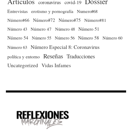
Dossier
Artículos
coronavirus
covid-19
Entrevistas
erotismo y pornografía
Numero#68
Número#66
Número#72
Número#75
Número#81
Número 51
Número 43
Número 47
Número 48
Número 54
Número 56
Número 58
Número 60
Número 55
Número Especial 8: Coronavirus
Número 63
Reseñas
Traducciones
política y entorno
Uncategorized
Vidas Infames