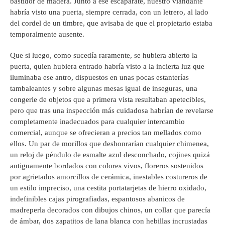
bastidor de madera. Junto a ese escaparate, nuestro viandante
habría visto una puerta, siempre cerrada, con un letrero, al lado
del cordel de un timbre, que avisaba de que el propietario estaba
temporalmente ausente.
Que si luego, como sucedía raramente, se hubiera abierto la
puerta, quien hubiera entrado habría visto a la incierta luz que
iluminaba ese antro, dispuestos en unas pocas estanterías
tambaleantes y sobre algunas mesas igual de inseguras, una
congerie de objetos que a primera vista resultaban apetecibles,
pero que tras una inspección más cuidadosa habrían de revelarse
completamente inadecuados para cualquier intercambio
comercial, aunque se ofrecieran a precios tan mellados como
ellos. Un par de morillos que deshonrarían cualquier chimenea,
un reloj de péndulo de esmalte azul desconchado, cojines quizá
antiguamente bordados con colores vivos, floreros sostenidos
por agrietados amorcillos de cerámica, inestables costureros de
un estilo impreciso, una cestita portatarjetas de hierro oxidado,
indefinibles cajas pirografiadas, espantosos abanicos de
madreperla decorados con dibujos chinos, un collar que parecía
de ámbar, dos zapatitos de lana blanca con hebillas incrustadas