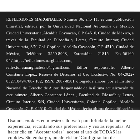
REFLEXIONES MARGINALES, Número 86, año 11, es una publicación
bimestral, editada por la Universidad Nacional Autónoma de México,
Ciudad Universitaria, Alcaldía Coyoacán, C.P. 04510, Ciudad de México, a
través de la Facultad de Filosofía y Letras, Circuito Interior, Ciudad
Universitaria, S/N, Col. Copilco, Alcaldía Coyoacán, C.P. 4510, Ciudad de
México, Teléfono: 5550-8008, Extensión: 21815, Fax:56160
047,https://reflexionesmarginales.com,
reflexionesmarginales3.0@gmail.com Editor responsable: Alberto
Constante López, Reserva de Derechos al Uso Exclusivo No. 04-2022-
052718494700- 102, ISSN: 2007-8501 otorgados ambos por el Instituto
Nacional de Derecho de Autor. Responsable de la última actualización de
este número, Alberto Constante López , Facultad de Filosofía y Letras,
Circuito Interior, S/N, Ciudad Universitaria, Colonia Copilco, Alcaldía
Coyoacán, C. P., 04510, Ciudad de México, fecha última de modificación,
1 de abril de 2025. Las opiniones expresadas por los autores no
Usamos cookies en nuestro sitio web para brindarle la mejor
necesariamente reflejan la postura de la revista, ni de Universidad Nacional
experiencia, recordando sus preferencias y visitas repetidas. Al
Autónoma de México. Los autores son responsables de los contenidos de
hacer clic en "Aceptar todas", acepta el uso de TODAS las
sus artículos. Se autoriza la reproducción total o parcial de los textos aquí
cookies. Sin embargo, puede visitar "Configuración de