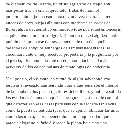
de diamantitos de Irlanda, un busto agrietado de Napoleón,
mariposas tras un cristal quebrado, frutas de mármol
policromado bajo una campana que una vez fue transparente,
nueces de coco, viejos álbumes con modestas acuarelas de
flores, algún daguerrotipo enmarcado (que por aquel entonces ni
siquiera tenían un aire antiguo). De modo que, si alguien hubiera
podido encapricharse depravadamente de uno de aquellos
desechos de antiguos embargos de familias necesitadas, se
encontrara ante el muy receloso propietario y le preguntara por
el precio, oiría una cifra que desengañaría incluso al más
perverso de los coleccionistas de teratologías de anticuario.
Y si, por fin, el visitante, en virtud de algún salvoconducto,
hubiera atravesado una segunda puerta que separaba el interior
de la tienda de los pisos superiores del edificio, y hubiera subido
los escalones de una de aquellas inseguras escaleras de caracol
que caracterizan esas casas parisinas con la fachada tan ancha
como la puerta de entrada (esas que se apiñan oblicuas las unas
contra las otras), habría penetrado en un amplio salón que
parecía alojar no el
bric-à-brac
de la planta baja sino una