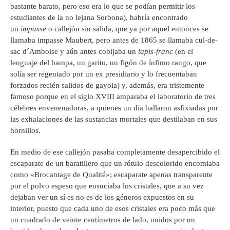
bastante barato, pero eso era lo que se podían permitir los
estudiantes de la no lejana Sorbona), habría encontrado
un
impasse
o callejón sin salida, que ya por aquel entonces se
llamaba impasse Maubert, pero antes de 1865 se llamaba cul-de-
sac d´Amboise y aún antes cobijaba un
tapis-franc
(en el
lenguaje del hampa, un garito, un figón de ínfimo rango, que
solía ser regentado por un ex presidiario y lo frecuentaban
forzados recién salidos de gayola) y, además, era tristemente
famoso porque en el siglo XVIII amparaba el laboratorio de tres
célebres envenenadoras, a quienes un día hallaron asfixiadas por
las exhalaciones de las sustancias mortales que destilaban en sus
hornillos.
En medio de ese callejón pasaba completamente desapercibido el
escaparate de un baratillero que un rótulo descolorido encomiaba
como «Brocantage de Qualité»; escaparate apenas transparente
por el polvo espeso que ensuciaba los cristales, que a su vez
dejaban ver un sí es no es de los géneros expuestos en su
interior, puesto que cada uno de esos cristales era poco más que
un cuadrado de veinte centímetros de lado, unidos por un