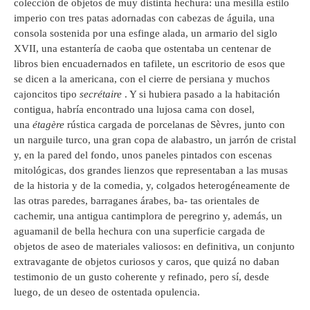
colección de objetos de muy distinta hechura: una mesilla estilo
imperio con tres patas adornadas con cabezas de águila, una
consola sostenida por una esfinge alada, un armario del siglo
XVII, una estantería de caoba que ostentaba un centenar de
libros bien encuadernados en tafilete, un escritorio de esos que
se dicen a la americana, con el cierre de persiana y muchos
cajoncitos tipo
secrétaire
. Y si hubiera pasado a la habitación
contigua, habría encontrado una lujosa cama con dosel,
una
étagère
rústica cargada de porcelanas de Sèvres, junto con
un narguile turco, una gran copa de alabastro, un jarrón de cristal
y, en la pared del fondo, unos paneles pintados con escenas
mitológicas, dos grandes lienzos que representaban a las musas
de la historia y de la comedia, y, colgados heterogéneamente de
las otras paredes, barraganes árabes, ba- tas orientales de
cachemir, una antigua cantimplora de peregrino y, además, un
aguamanil de bella hechura con una superficie cargada de
objetos de aseo de materiales valiosos: en definitiva, un conjunto
extravagante de objetos curiosos y caros, que quizá no daban
testimonio de un gusto coherente y refinado, pero sí, desde
luego, de un deseo de ostentada opulencia.