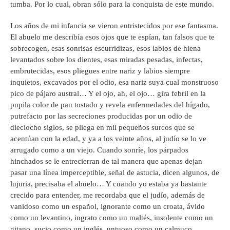
tumba. Por lo cual, obran sólo para la conquista de este mundo.
Los años de mi infancia se vieron entristecidos por ese fantasma.
El abuelo me describía esos ojos que te espían, tan falsos que te
sobrecogen, esas sonrisas escurridizas, esos labios de hiena
levantados sobre los dientes, esas miradas pesadas, infectas,
embrutecidas, esos pliegues entre nariz y labios siempre
inquietos, excavados por el odio, esa nariz suya cual monstruoso
pico de pájaro austral… Y el ojo, ah, el ojo… gira febril en la
pupila color de pan tostado y revela enfermedades del hígado,
putrefacto por las secreciones producidas por un odio de
dieciocho siglos, se pliega en mil pequeños surcos que se
acentúan con la edad, y ya a los veinte años, al judío se lo ve
arrugado como a un viejo. Cuando sonríe, los párpados
hinchados se le entrecierran de tal manera que apenas dejan
pasar una línea imperceptible, señal de astucia, dicen algunos, de
lujuria, precisaba el abuelo… Y cuando yo estaba ya bastante
crecido para entender, me recordaba que el judío, además de
vanidoso como un español, ignorante como un croata, ávido
como un levantino, ingrato como un maltés, insolente como un
gitano, sucio como un inglés, untuoso como un calmuco,