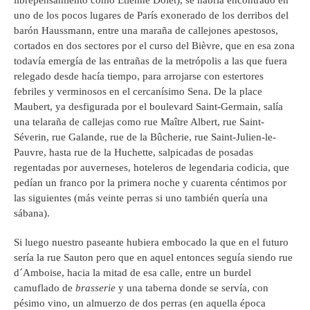
librepensamiento como Étienne Dolet), se habría encontrado en
uno de los pocos lugares de París exonerado de los derribos del
barón Haussmann, entre una maraña de callejones apestosos,
cortados en dos sectores por el curso del Bièvre, que en esa zona
todavía emergía de las entrañas de la metrópolis a las que fuera
relegado desde hacía tiempo, para arrojarse con estertores
febriles y verminosos en el cercanísimo Sena. De la place
Maubert, ya desfigurada por el boulevard Saint-Germain, salía
una telaraña de callejas como rue Maître Albert, rue Saint-
Séverin, rue Galande, rue de la Bûcherie, rue Saint-Julien-le-
Pauvre, hasta rue de la Huchette, salpicadas de posadas
regentadas por auverneses, hoteleros de legendaria codicia, que
pedían un franco por la primera noche y cuarenta céntimos por
las siguientes (más veinte perras si uno también quería una
sábana).
Si luego nuestro paseante hubiera embocado la que en el futuro
sería la rue Sauton pero que en aquel entonces seguía siendo rue
d´Amboise, hacia la mitad de esa calle, entre un burdel
camuflado de
brasserie
y una taberna donde se servía, con
pésimo vino, un almuerzo de dos perras (en aquella época