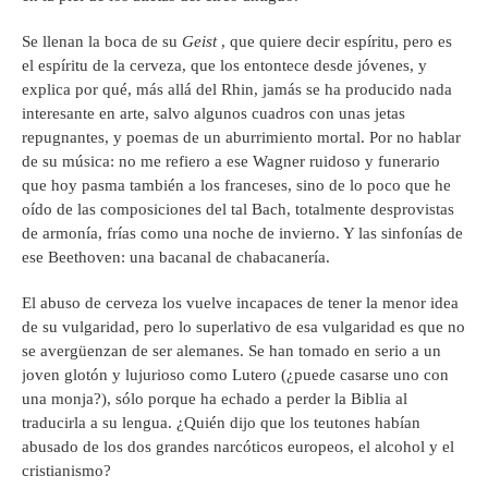
Se llenan la boca de su
Geist
, que quiere decir espíritu, pero es
el espíritu de la cerveza, que los entontece desde jóvenes, y
explica por qué, más allá del Rhin, jamás se ha producido nada
interesante en arte, salvo algunos cuadros con unas jetas
repugnantes, y poemas de un aburrimiento mortal. Por no hablar
de su música: no me refiero a ese Wagner ruidoso y funerario
que hoy pasma también a los franceses, sino de lo poco que he
oído de las composiciones del tal Bach, totalmente desprovistas
de armonía, frías como una noche de invierno. Y las sinfonías de
ese Beethoven: una bacanal de chabacanería.
El abuso de cerveza los vuelve incapaces de tener la menor idea
de su vulgaridad, pero lo superlativo de esa vulgaridad es que no
se avergüenzan de ser alemanes. Se han tomado en serio a un
joven glotón y lujurioso como Lutero (¿puede casarse uno con
una monja?), sólo porque ha echado a perder la Biblia al
traducirla a su lengua. ¿Quién dijo que los teutones habían
abusado de los dos grandes narcóticos europeos, el alcohol y el
cristianismo?