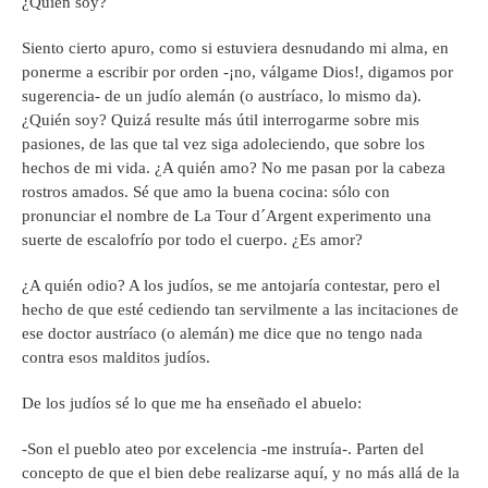
¿Quién soy?
Siento cierto apuro, como si estuviera desnudando mi alma, en
ponerme a escribir por orden -¡no, válgame Dios!, digamos por
sugerencia- de un judío alemán (o austríaco, lo mismo da).
¿Quién soy? Quizá resulte más útil interrogarme sobre mis
pasiones, de las que tal vez siga adoleciendo, que sobre los
hechos de mi vida. ¿A quién amo? No me pasan por la cabeza
rostros amados. Sé que amo la buena cocina: sólo con
pronunciar el nombre de La Tour d´Argent experimento una
suerte de escalofrío por todo el cuerpo. ¿Es amor?
¿A quién odio? A los judíos, se me antojaría contestar, pero el
hecho de que esté cediendo tan servilmente a las incitaciones de
ese doctor austríaco (o alemán) me dice que no tengo nada
contra esos malditos judíos.
De los judíos sé lo que me ha enseñado el abuelo:
-Son el pueblo ateo por excelencia -me instruía-. Parten del
concepto de que el bien debe realizarse aquí, y no más allá de la