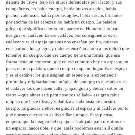
delante de Troya, bajo los muros defendidos por Héctor y sus
compañeros, no había cuerpo, había brazos alzados, había
pechos valerosos, había piernas ágiles, había cascos brillantes
por encima de las cabezas: no había un cuerpo. La palabra
griega que significa cuerpo no aparece en Homero sino para
designar el cadáver. Es ese cadáver, por consiguiente, es el
cadáver y es el espejo quienes nos enseñan (en fin, quienes
enseñaron a los griegos y quienes enseñan ahora a los niños) que
tenemos un cuerpo, que ese cuerpo tiene una forma, que esa
forma tiene un contorno, que en ese contorno hay un espesor, un
peso, en una palabra, que el cuerpo ocupa un lugar. Es el espejo
y es el cadáver los que asignan un espacio a la experiencia
profunda y originariamente utópica del cuerpo; es el espejo y es
el cadáver los que hacen callar y apaciguan y cierran sobre un
cierre –-que ahora está para nosotros sellado– esa gran rabia
utópica que hace trizas y volatiliza a cada instante nuestro
cuerpo. Es gracias a ellos, es gracias al espejo y al cadáver por lo
que nuestro cuerpo no es lisa y llana utopía. Si se piensa,
empero, que la imagen del espejo está alojada para nosotros en
un espacio inaccesible, y que jamás podremos estar allí donde
estará nuestro cadáver, si se piensa que el espejo y el cadáver