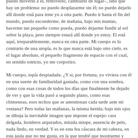
puedo moverlo a él, removerlo, cambiarlo de lugar–, sino que
hay un problema: no puedo desplazarme sin él; no puedo dejarlo
allí donde está para irme yo a otra parte. Puedo ir hasta el fin del
mundo, puedo esconderme, de mañana, bajo mis mantas,
hacerme tan pequeño como pueda, puedo dejarme fundir al sol
sobre la playa, pero siempre estará allí donde yo estoy. El está
aquí, irreparablemente, nunca en otra parte. Mi cuerpo es lo
contrario de una utopía, es lo que nunca está bajo otro cielo, es
el lugar absoluto, el pequeño fragmento de espacio con el cual,
en sentido estricto, yo me corporizo.
Mi cuerpo, topía despiadada. ¿Y si, por fortuna, yo viviera con él
en una suerte de familiaridad gastada, como con una sombra,
como con esas cosas de todos los días que finalmente he dejado
de ver y que la vida pasó a segundo plano, como esas
chimeneas, esos techos que se amontonan cada tarde ante mi
ventana? Pero todas las mañanas, la misma herida; bajo mis ojos
se dibuja la inevitable imagen que impone el espejo: cara
delgada, hombros arqueados, mirada miope, ausencia de pelo,
nada lindo, en verdad. Y es en esta fea cáscara de mi cabeza, en
esta jaula que no me gusta, en la que tendré que mostrarme y