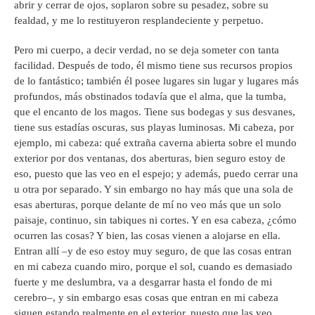
abrir y cerrar de ojos, soplaron sobre su pesadez, sobre su
fealdad, y me lo restituyeron resplandeciente y perpetuo.
Pero mi cuerpo, a decir verdad, no se deja someter con tanta
facilidad. Después de todo, él mismo tiene sus recursos propios
de lo fantástico; también él posee lugares sin lugar y lugares más
profundos, más obstinados todavía que el alma, que la tumba,
que el encanto de los magos. Tiene sus bodegas y sus desvanes,
tiene sus estadías oscuras, sus playas luminosas. Mi cabeza, por
ejemplo, mi cabeza: qué extraña caverna abierta sobre el mundo
exterior por dos ventanas, dos aberturas, bien seguro estoy de
eso, puesto que las veo en el espejo; y además, puedo cerrar una
u otra por separado. Y sin embargo no hay más que una sola de
esas aberturas, porque delante de mí no veo más que un solo
paisaje, continuo, sin tabiques ni cortes. Y en esa cabeza, ¿cómo
ocurren las cosas? Y bien, las cosas vienen a alojarse en ella.
Entran allí –y de eso estoy muy seguro, de que las cosas entran
en mi cabeza cuando miro, porque el sol, cuando es demasiado
fuerte y me deslumbra, va a desgarrar hasta el fondo de mi
cerebro–, y sin embargo esas cosas que entran en mi cabeza
siguen estando realmente en el exterior, puesto que las veo