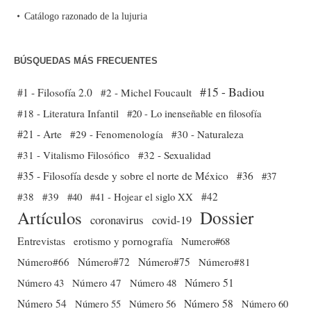
Catálogo razonado de la lujuria
BÚSQUEDAS MÁS FRECUENTES
#15 - Badiou
#1 - Filosofía 2.0
#2 - Michel Foucault
#18 - Literatura Infantil
#20 - Lo inenseñable en filosofía
#21 - Arte
#29 - Fenomenología
#30 - Naturaleza
#31 - Vitalismo Filosófico
#32 - Sexualidad
#35 - Filosofía desde y sobre el norte de México
#36
#37
#38
#39
#40
#41 - Hojear el siglo XX
#42
Dossier
Artículos
coronavirus
covid-19
Entrevistas
erotismo y pornografía
Numero#68
Número#66
Número#72
Número#75
Número#81
Número 51
Número 43
Número 47
Número 48
Número 54
Número 56
Número 58
Número 60
Número 55