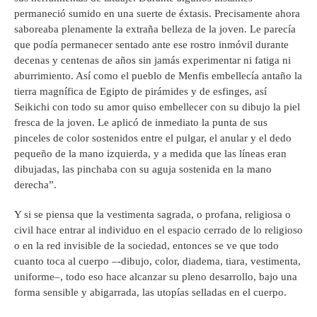
permaneció sumido en una suerte de éxtasis. Precisamente ahora
saboreaba plenamente la extraña belleza de la joven. Le parecía
que podía permanecer sentado ante ese rostro inmóvil durante
decenas y centenas de años sin jamás experimentar ni fatiga ni
aburrimiento. Así como el pueblo de Menfis embellecía antaño la
tierra magnífica de Egipto de pirámides y de esfinges, así
Seikichi con todo su amor quiso embellecer con su dibujo la piel
fresca de la joven. Le aplicó de inmediato la punta de sus
pinceles de color sostenidos entre el pulgar, el anular y el dedo
pequeño de la mano izquierda, y a medida que las líneas eran
dibujadas, las pinchaba con su aguja sostenida en la mano
derecha”.
Y si se piensa que la vestimenta sagrada, o profana, religiosa o
civil hace entrar al individuo en el espacio cerrado de lo religioso
o en la red invisible de la sociedad, entonces se ve que todo
cuanto toca al cuerpo –-dibujo, color, diadema, tiara, vestimenta,
uniforme–, todo eso hace alcanzar su pleno desarrollo, bajo una
forma sensible y abigarrada, las utopías selladas en el cuerpo.