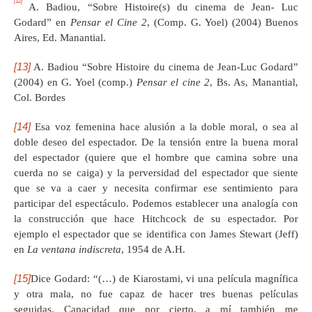
[12]
A. Badiou, “Sobre Histoire(s) du cinema de Jean- Luc
Godard” en
Pensar el Cine 2
, (Comp. G. Yoel) (2004) Buenos
Aires, Ed. Manantial.
[13]
A. Badiou “Sobre Histoire du cinema de Jean-Luc Godard”
(2004) en G. Yoel (comp.)
Pensar el cine 2
, Bs. As, Manantial,
Col. Bordes
[14]
Esa voz femenina hace alusión a la doble moral, o sea al
doble deseo del espectador. De la tensión entre la buena moral
del espectador (quiere que el hombre que camina sobre una
cuerda no se caiga) y la perversidad del espectador que siente
que se va a caer y necesita confirmar ese sentimiento para
participar del espectáculo. Podemos establecer una analogía con
la construcción que hace Hitchcock de su espectador. Por
ejemplo el espectador que se identifica con James Stewart (Jeff)
en
La ventana indiscreta
, 1954 de A.H.
[15]
Dice Godard: “(…) de Kiarostami, vi una película magnífica
y otra mala, no fue capaz de hacer tres buenas películas
seguidas. Capacidad que por cierto, a mí también me