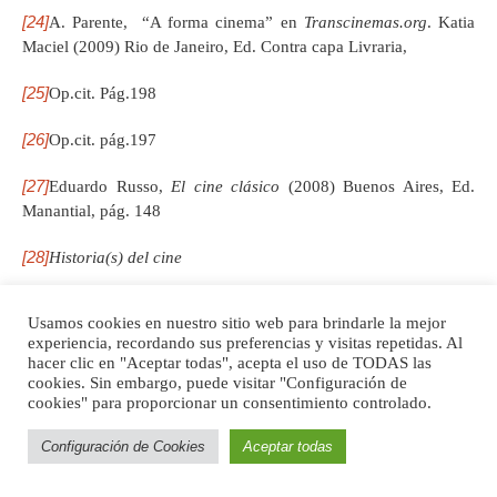
[24]
A. Parente, “A forma cinema” en
Transcinemas.org
. Katia
Maciel (2009) Rio de Janeiro, Ed. Contra capa Livraria,
[25]
Op.cit. Pág.198
[26]
Op.cit. pág.197
[27]
Eduardo Russo,
El cine clásico
(2008) Buenos Aires, Ed.
Manantial, pág. 148
[28]
Historia(s) del cine
[29]
Historia(s) del cine
Usamos cookies en nuestro sitio web para brindarle la mejor
experiencia, recordando sus preferencias y visitas repetidas. Al
[30]
Op. Cit.
hacer clic en "Aceptar todas", acepta el uso de TODAS las
cookies. Sin embargo, puede visitar "Configuración de
[31]
J. Rancière, “El vértigo cinematográfico: Hitchcock- Vertov y
cookies" para proporcionar un consentimiento controlado.
vuelta” en Jacques Rancière,
Las distancias del cine
(2012)
Buenos Aires, Ed. Manantial, col. Texturas. Jacques Rancière
Configuración de Cookies
Aceptar todas
hace referencia a
El hombre de la cámara
, 1929 de Dziga-Vertov
y
Vértigo,
1958 de Alfred Hitchcock.