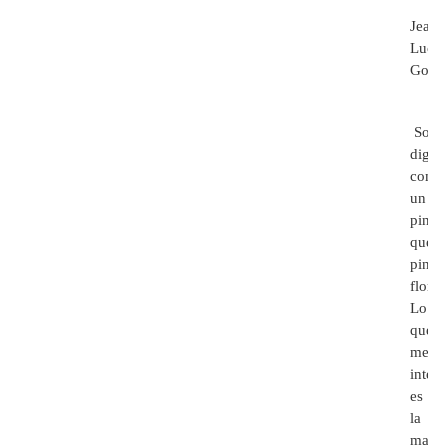
Jean-
Luc
Goda
Soy,
digam
como
un
pintor
que
pinta
flores
Lo
que
me
intere
es
la
mane