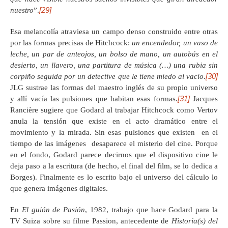
[29]
nuestro
”.
Esa melancolía atraviesa un campo denso construido entre otras
por las formas precisas de Hitchcock:
un encendedor, un vaso de
leche, un par de anteojos, un bolso de mano, un autobús en el
desierto, un llavero, una partitura de música (…) una rubia sin
[30]
corpiño seguida por un detective que le tiene miedo al vacío
.
JLG sustrae las formas del maestro inglés de su propio universo
[31]
y allí vacía las pulsiones que habitan esas formas.
Jacques
Rancière sugiere que Godard al trabajar Hitchcock como Vertov
anula la tensión que existe en el acto dramático entre el
movimiento y la mirada. Sin esas pulsiones que existen en el
tiempo de las imágenes desaparece el misterio del cine. Porque
en el fondo, Godard parece decirnos que el dispositivo cine le
deja paso a la escritura (de hecho, el final del film, se lo dedica a
Borges). Finalmente es lo escrito bajo el universo del cálculo lo
que genera imágenes digitales.
En
El guión de Pasión
, 1982, trabajo que hace Godard para la
TV Suiza sobre su filme Passion, antecedente de
Historia(s) del