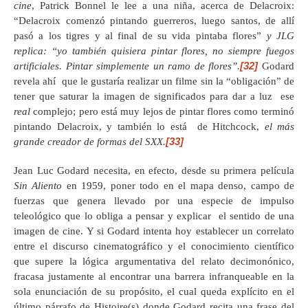
cine
, Patrick Bonnel le lee a una niña, acerca de Delacroix:
“Delacroix comenzó pintando guerreros, luego santos, de allí
pasó a los tigres y al final de su vida pintaba flores”
y JLG
replica: “yo también quisiera pintar flores, no siempre fuegos
[32]
artificiales. Pintar simplemente un ramo de flores”.
Godard
revela ahí que le gustaría realizar un filme sin la “obligación” de
tener que saturar la imagen de significados para dar a luz ese
real
complejo; pero está muy lejos de pintar flores como terminó
pintando Delacroix, y también lo está de Hitchcock,
el más
[33]
grande creador de formas del SXX.
Jean Luc Godard necesita, en efecto, desde su primera película
Sin Aliento
en 1959, poner todo en el mapa denso, campo de
fuerzas que genera llevado por una especie de impulso
teleológico que lo obliga a pensar y explicar el sentido de una
imagen de cine. Y si Godard intenta hoy establecer un correlato
entre el discurso cinematográfico y el conocimiento científico
que supere la lógica argumentativa del relato decimonónico,
fracasa justamente al encontrar una barrera infranqueable en la
sola enunciación de su propósito, el cual queda explícito en el
último párrafo de Histoire(s) donde Godard recita una frase del