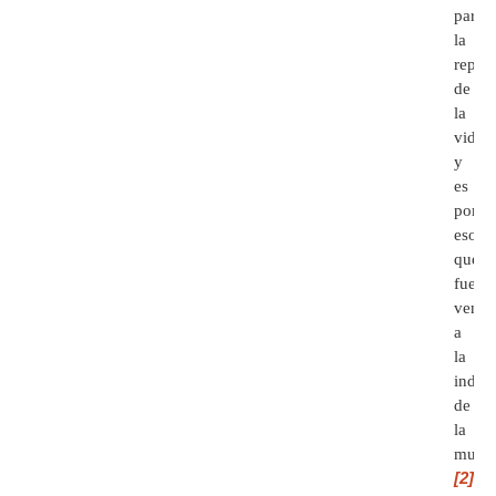
para
la
repro
de
la
vida
y
es
por
eso
que
fue
vendi
a
la
indust
de
la
muert
[2]