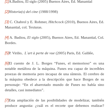
[1]
A.Badiou, El siglo (2005) Buenos Aires, Ed. Manantial
[2]
Historia(s) del cine
(1988/1998)
[3]
C. Chabrol y E. Rohmer,
Hitchcock
(2010), Buenos Aires, Ed.
Manantial, col. Texturas.
[4]
A. Badiou,
El siglo
(2005), Buenos Aires, Ed. Manantial, Col.
Bordes.
[5]
P. Virilio,
L´art à perte de vue
(2005) Paris, Ed. Galilée,
[6]
El cuento de J. L. Borges “Funes, el memorioso” es una
notable metáfora de la máquina. Funes era capaz de increíbles
proezas de memoria pero incapaz de una síntesis. El cerebro de
la máquina obedece a la descripción que hace Borges de su
personaje: “En el abarrotado mundo de Funes no había sino
detalles, casi inmediatos”.
[7]
Esta ampliación de las posibilidades de modelizar, también
produce angustia: ¿cuál es el recorte que debemos realizar?