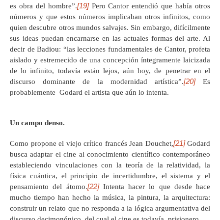
[19]
es obra del hombre”.
Pero Cantor entendió que había otros
números y que estos números implicaban otros infinitos, como
quien descubre otros mundos salvajes. Sin embargo, difícilmente
sus ideas puedan encarnarse en las actuales formas del arte. Al
decir de Badiou: “las lecciones fundamentales de Cantor, profeta
aislado y estremecido de una concepción íntegramente laicizada
de lo infinito, todavía están lejos, aún hoy, de penetrar en el
[20]
discurso dominante de la modernidad artística”.
Es
probablemente Godard el artista que aún lo intenta.
Un campo denso.
[21]
Como propone el viejo crítico francés Jean Douchet,
Godard
busca adaptar el cine al conocimiento científico contemporáneo
estableciendo vinculaciones con la teoría de la relatividad, la
física cuántica, el principio de incertidumbre, el sistema y el
[22]
pensamiento del átomo.
Intenta hacer lo que desde hace
mucho tiempo han hecho la música, la pintura, la arquitectura:
construir un relato que no responda a la lógica argumentativa del
discurso decimonónico, del cual el cine es todavía prisionero.