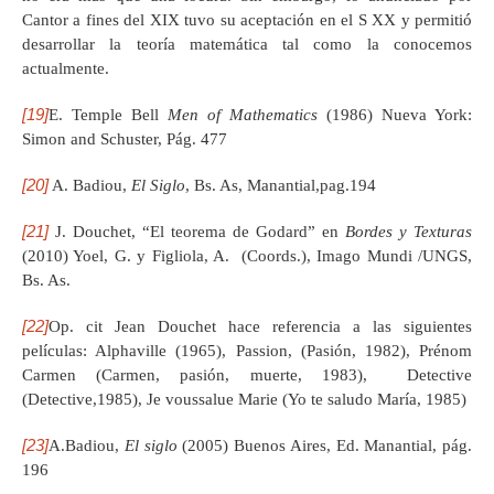
Cantor a fines del XIX tuvo su aceptación en el S XX y permitió
desarrollar la teoría matemática tal como la conocemos
actualmente.
[19]
E. Temple Bell
Men of Mathematics
(1986) Nueva York:
Simon and Schuster, Pág. 477
[20]
A. Badiou,
El Siglo
, Bs. As, Manantial,pag.194
[21]
J. Douchet, “El teorema de Godard” en
Bordes y Texturas
(2010) Yoel, G. y Figliola, A. (Coords.), Imago Mundi /UNGS,
Bs. As.
[22]
Op. cit Jean Douchet hace referencia a las siguientes
películas: Alphaville (1965), Passion, (Pasión, 1982), Prénom
Carmen (Carmen, pasión, muerte, 1983), Detective
(Detective,1985), Je voussalue Marie (Yo te saludo María, 1985)
[23]
A.Badiou,
El siglo
(2005) Buenos Aires, Ed. Manantial, pág.
196