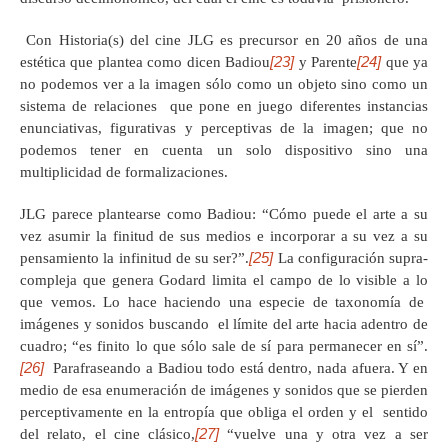
Con Historia(s) del cine JLG es precursor en 20 años de una
[23]
[24]
estética que plantea como dicen Badiou
y Parente
que ya
no podemos ver a la imagen sólo como un objeto sino como un
sistema de relaciones que pone en juego diferentes instancias
enunciativas, figurativas y perceptivas de la imagen; que no
podemos tener en cuenta un solo dispositivo sino una
multiplicidad de formalizaciones.
JLG parece plantearse como Badiou: “Cómo puede el arte a su
vez asumir la finitud de sus medios e incorporar a su vez a su
[25]
pensamiento la infinitud de su ser?”.
La configuración supra-
compleja que genera Godard limita el campo de lo visible a lo
que vemos. Lo hace haciendo una especie de taxonomía de
imágenes y sonidos buscando el límite del arte hacia adentro de
cuadro; “es finito lo que sólo sale de sí para permanecer en sí”.
[26]
Parafraseando a Badiou todo está dentro, nada afuera. Y en
medio de esa enumeración de imágenes y sonidos que se pierden
perceptivamente en la entropía que obliga el orden y el sentido
[27]
del relato, el cine clásico,
“vuelve una y otra vez a ser