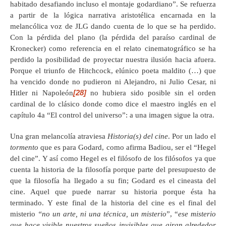
habitado desafiando incluso el montaje godardiano”. Se refuerza
a partir de la lógica narrativa aristotélica encarnada en la
melancólica voz de JLG dando cuenta de lo que se ha perdido.
Con la pérdida del plano (la pérdida del paraíso cardinal de
Kronecker) como referencia en el relato cinematográfico se ha
perdido la posibilidad de proyectar nuestra ilusión hacia afuera.
Porque el triunfo de Hitchcock, elúnico poeta maldito (…) que
ha vencido donde no pudieron ni Alejandro, ni Julio Cesar, ni
[28]
Hitler ni Napoleón
no hubiera sido posible sin el orden
cardinal de lo clásico donde como dice el maestro inglés en el
capítulo 4a “El control del universo”: a una imagen sigue la otra.
Una gran melancolía atraviesa
Historia(s) del cine
. Por un lado el
tormento
que es para Godard, como afirma Badiou, ser el “Hegel
del cine”. Y así como Hegel es el filósofo de los filósofos ya que
cuenta la historia de la filosofía porque parte del presupuesto de
que la filosofía ha llegado a su fin; Godard es el cineasta del
cine. Aquel que puede narrar su historia porque ésta ha
terminado. Y este final de la historia del cine es el final del
misterio
“no un arte, ni una técnica, un misterio
”, “
ese misterio
que hace visible nuestros sueños invisibles que giran alrededor