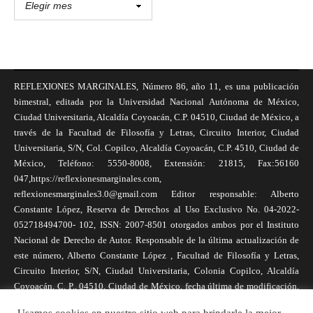
REFLEXIONES MARGINALES, Número 86, año 11, es una publicación
bimestral, editada por la Universidad Nacional Autónoma de México,
Ciudad Universitaria, Alcaldía Coyoacán, C.P. 04510, Ciudad de México, a
través de la Facultad de Filosofía y Letras, Circuito Interior, Ciudad
Universitaria, S/N, Col. Copilco, Alcaldía Coyoacán, C.P. 4510, Ciudad de
México, Teléfono: 5550-8008, Extensión: 21815, Fax:56160
047,https://reflexionesmarginales.com,
reflexionesmarginales3.0@gmail.com Editor responsable: Alberto
Constante López, Reserva de Derechos al Uso Exclusivo No. 04-2022-
052718494700- 102, ISSN: 2007-8501 otorgados ambos por el Instituto
Nacional de Derecho de Autor. Responsable de la última actualización de
este número, Alberto Constante López , Facultad de Filosofía y Letras,
Circuito Interior, S/N, Ciudad Universitaria, Colonia Copilco, Alcaldía
Coyoacán, C. P., 04510, Ciudad de México, fecha última de modificación,
1 de abril de 2025. Las opiniones expresadas por los autores no