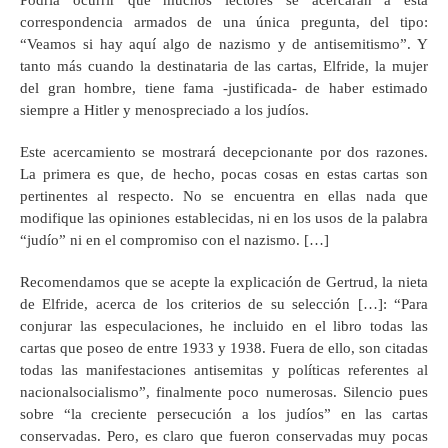
Podría ocurrir que muchos lectores se acercaran a esta
correspondencia armados de una única pregunta, del tipo:
“Veamos si hay aquí algo de nazismo y de antisemitismo”. Y
tanto más cuando la destinataria de las cartas, Elfride, la mujer
del gran hombre, tiene fama -justificada- de haber estimado
siempre a Hitler y menospreciado a los judíos.
Este acercamiento se mostrará decepcionante por dos razones.
La primera es que, de hecho, pocas cosas en estas cartas son
pertinentes al respecto. No se encuentra en ellas nada que
modifique las opiniones establecidas, ni en los usos de la palabra
“judío” ni en el compromiso con el nazismo. […]
Recomendamos que se acepte la explicación de Gertrud, la nieta
de Elfride, acerca de los criterios de su selección […]: “Para
conjurar las especulaciones, he incluido en el libro todas las
cartas que poseo de entre 1933 y 1938. Fuera de ello, son citadas
todas las manifestaciones antisemitas y políticas referentes al
nacionalsocialismo”, finalmente poco numerosas. Silencio pues
sobre “la creciente persecución a los judíos” en las cartas
conservadas. Pero, es claro que fueron conservadas muy pocas