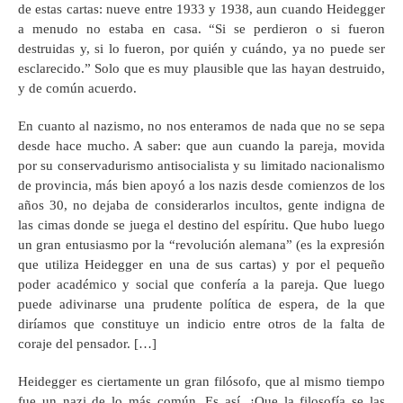
de estas cartas: nueve entre 1933 y 1938, aun cuando Heidegger
a menudo no estaba en casa. “Si se perdieron o si fueron
destruidas y, si lo fueron, por quién y cuándo, ya no puede ser
esclarecido.” Solo que es muy plausible que las hayan destruido,
y de común acuerdo.
En cuanto al nazismo, no nos enteramos de nada que no se sepa
desde hace mucho. A saber: que aun cuando la pareja, movida
por su conservadurismo antisocialista y su limitado nacionalismo
de provincia, más bien apoyó a los nazis desde comienzos de los
años 30, no dejaba de considerarlos incultos, gente indigna de
las cimas donde se juega el destino del espíritu. Que hubo luego
un gran entusiasmo por la “revolución alemana” (es la expresión
que utiliza Heidegger en una de sus cartas) y por el pequeño
poder académico y social que confería a la pareja. Que luego
puede adivinarse una prudente política de espera, de la que
diríamos que constituye un indicio entre otros de la falta de
coraje del pensador. […]
Heidegger es ciertamente un gran filósofo, que al mismo tiempo
fue un nazi de lo más común. Es así. ¡Que la filosofía se las