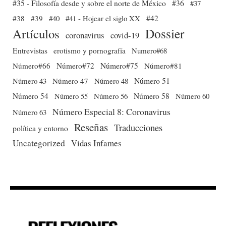
#35 - Filosofía desde y sobre el norte de México
#36
#37
#38
#39
#40
#41 - Hojear el siglo XX
#42
Dossier
Artículos
coronavirus
covid-19
Entrevistas
erotismo y pornografía
Numero#68
Número#66
Número#72
Número#75
Número#81
Número 51
Número 43
Número 47
Número 48
Número 54
Número 56
Número 58
Número 60
Número 55
Número Especial 8: Coronavirus
Número 63
Reseñas
Traducciones
política y entorno
Uncategorized
Vidas Infames