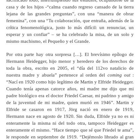
sacrificado todo, interrumpiendo sus estudios, ocupándose de la
casa y de los hijos -“calma cuando regreso cansado de la tierra
lejana de las grandes preguntas”, con una “manera de obrar
femenina”, con una “Tu colaboración, que entraña, además de la
crítica fenomenológica, justo lo más difícil: un renunciar, un
esperar y un confiar” – se ha celebrado la misa, de un solo y
mismo machismo, el Pequeño y el Grande.
Por otra parte hay otra sorpresa […]. El brevísimo epílogo de
Hermann Heidegger, hijo menor y heredero de los derechos de
toda la obra, escrito en 2005, el “día del 112vo natalicio de
nuestra madre y abuela” pertenece al orden del
coming out
:
“Nací en 1920 como hijo legítimo de Martin y Elfride Heidegger.
Cuando tenía apenas catorce años, mi madre me dijo que mi
padre biológico era el doctor Friedel Caesar, mi padrino y amigo
de la juventud de mi madre, quien murió en 1946”. Martin y
Elfride se casaron en 1917, Jörg nació en enero de 1919,
Hermann nace en agosto de 1920. Sin duda, Elfride ya no es ni
enteramente la misma ni del todo otra, tampoco Heidegger es
enteramente el mismo. “Hace tiempo que sé que Friedel te ama”,
le responde en septiembre de 1919. “Dejémoslo librado al gran