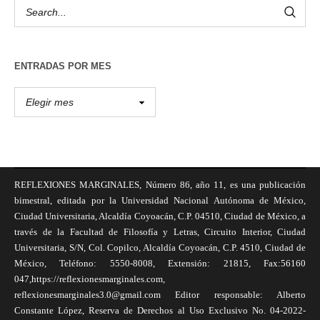
ENTRADAS POR MES
REFLEXIONES MARGINALES, Número 86, año 11, es una publicación
bimestral, editada por la Universidad Nacional Autónoma de México,
Ciudad Universitaria, Alcaldía Coyoacán, C.P. 04510, Ciudad de México, a
través de la Facultad de Filosofía y Letras, Circuito Interior, Ciudad
Universitaria, S/N, Col. Copilco, Alcaldía Coyoacán, C.P. 4510, Ciudad de
México, Teléfono: 5550-8008, Extensión: 21815, Fax:56160
047,https://reflexionesmarginales.com,
reflexionesmarginales3.0@gmail.com Editor responsable: Alberto
Constante López, Reserva de Derechos al Uso Exclusivo No. 04-2022-