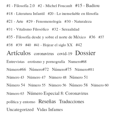
#15 - Badiou
#1 - Filosofía 2.0
#2 - Michel Foucault
#18 - Literatura Infantil
#20 - Lo inenseñable en filosofía
#21 - Arte
#29 - Fenomenología
#30 - Naturaleza
#31 - Vitalismo Filosófico
#32 - Sexualidad
#35 - Filosofía desde y sobre el norte de México
#36
#37
#38
#39
#40
#41 - Hojear el siglo XX
#42
Dossier
Artículos
coronavirus
covid-19
Entrevistas
erotismo y pornografía
Numero#68
Número#66
Número#72
Número#75
Número#81
Número 51
Número 43
Número 47
Número 48
Número 54
Número 56
Número 58
Número 60
Número 55
Número Especial 8: Coronavirus
Número 63
Reseñas
Traducciones
política y entorno
Uncategorized
Vidas Infames