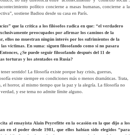
ítico, no hay diferencia entre ‘acontecimiento’ y ‘contexto social’.
acontecimiento político concierne a masas humanas, concierne a la
ectiva”, sostiene Badiou desde su casa en París.
ncias
” que la crítica a los filósofos radica en que: “el verdadero
 exclusivamente preocupados por afirmar los caminos de la
r, ellos no muestran ningún interés por los sufrimientos de la
las víctimas. En suma: siguen filosofando como si no pasara
Entonces, ¿Se puede seguir filosofando después del 11 de
las torturas y los atentados en Rusia?
ner sentido! La filosofía existe porque hay crisis, guerras,
ilosofía existe siempre en condiciones más o menos dramáticas. Trata,
 el horror, al mismo tiempo que la paz y la alegría. La filosofía no
a verdad, y ese tema no admite límite alguno.
 cita al ensayista Alain Peyrefitte en la ocasión en la que dijo a los
aban en el poder desde 1981, que ellos habían sido elegidos “para