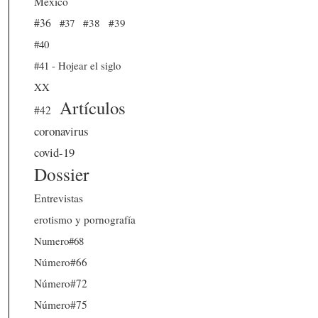
México
#36
#37
#38
#39
#40
#41 - Hojear el siglo
XX
Artículos
#42
coronavirus
covid-19
Dossier
Entrevistas
erotismo y pornografía
Numero#68
Número#66
Número#72
Número#75