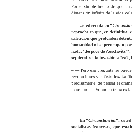
“Cuando un acontecimiento es pol
Por el simple hecho de que un 
dimensión infinita de la vida col
– —Usted señala en “
Circunsta
reproche es que, en definitiva,
salvación que pretenden detenta
humanidad ni se preocupan por 
nada, ‘después de Auschwitz’”. 
septiembre, la invasión a Irak, 
– —¡Pero esa pregunta no puede te
revoluciones y catástrofes. La f
precisamente, de pensar el drama,
tiene límites. Su único tema es l
– —En “
Circunstancias
“, usted
socialistas franceses, que est