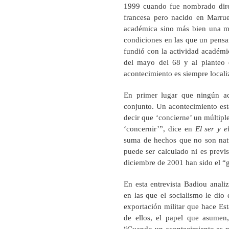
1999 cuando fue nombrado direc
francesa pero nacido en Marruec
académica sino más bien una ma
condiciones en las que un pensa
fundió con la actividad académic
del mayo del 68 y al planteo d
acontecimiento es siempre locali
En primer lugar que ningún ac
conjunto. Un acontecimiento est
decir que ‘concierne’ un múltiple
‘concernir’”, dice en
El ser y 
suma de hechos que no son natur
puede ser calculado ni es previ
diciembre de 2001 han sido el “g
En esta entrevista Badiou anali
en las que el socialismo le dio 
exportación militar que hace Est
de ellos, el papel que asumen,