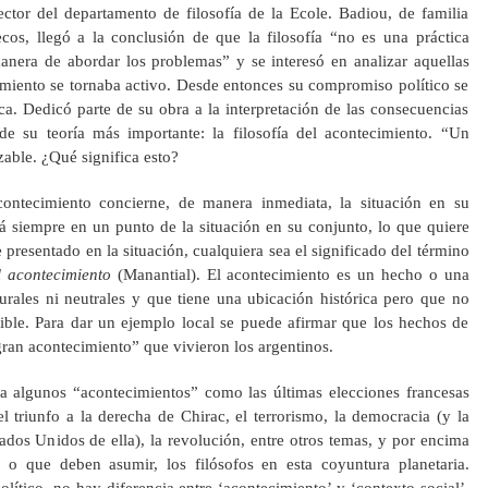
tor del departamento de filosofía de la Ecole. Badiou, de familia
os, llegó a la conclusión de que la filosofía “no es una práctica
nera de abordar los problemas” y se interesó en analizar aquellas
miento se tornaba activo. Desde entonces su compromiso político se
a. Dedicó parte de su obra a la interpretación de las consecuencias
e su teoría más importante: la filosofía del acontecimiento. “Un
zable. ¿Qué significa esto?
ontecimiento concierne, de manera inmediata, la situación en su
á siempre en un punto de la situación en su conjunto, lo que quiere
 presentado en la situación, cualquiera sea el significado del término
el acontecimiento
(Manantial). El acontecimiento es un hecho o una
ales ni neutrales y que tiene una ubicación histórica pero que no
sible. Para dar un ejemplo local se puede afirmar que los hechos de
ran acontecimiento” que vivieron los argentinos.
za algunos “acontecimientos” como las últimas elecciones francesas
el triunfo a la derecha de Chirac, el terrorismo, la democracia (y la
ados Unidos de ella), la revolución, entre otros temas, y por encima
 o que deben asumir, los filósofos en esta coyuntura planetaria.