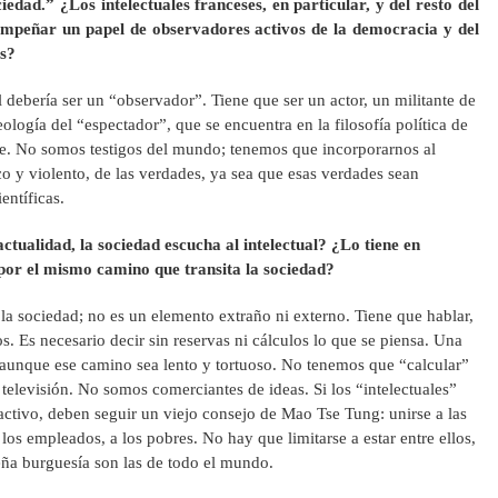
edad.” ¿Los intelectuales franceses, en particular, y del resto del
mpeñar un papel de observadores activos de la democracia y del
os?
 debería ser un “observador”. Tiene que ser un actor, un militante de
ología del “espectador”, que se encuentra en la filosofía política de
e. No somos testigos del mundo; tenemos que incorporarnos al
co y violento, de las verdades, ya sea que esas verdades sean
ientíficas.
ctualidad, la sociedad escucha al intelectual? ¿Lo tiene en
 por el mismo camino que transita la sociedad?
 la sociedad; no es un elemento extraño ni externo. Tiene que hablar,
os. Es necesario decir sin reservas ni cálculos lo que se piensa. Una
aunque ese camino sea lento y tortuoso. No tenemos que “calcular”
televisión. No somos comerciantes de ideas. Si los “intelectuales”
ctivo, deben seguir un viejo consejo de Mao Tse Tung: unirse a las
 los empleados, a los pobres. No hay que limitarse a estar entre ellos,
ueña burguesía son las de todo el mundo.