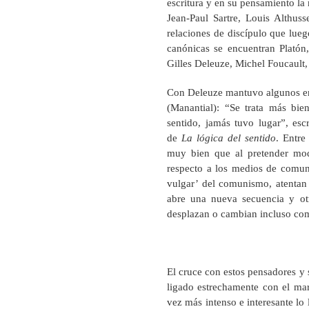
escritura y en su pensamiento la
Jean-Paul Sartre, Louis Althuss
relaciones de discípulo que lueg
canónicas se encuentran Platón
Gilles Deleuze, Michel Foucault,
Con Deleuze mantuvo algunos enf
(Manantial): “Se trata más bie
sentido, jamás tuvo lugar”, esc
de
La lógica del sentido
. Entre
muy bien que al pretender modif
respecto a los medios de comunic
vulgar’ del comunismo, atenta
abre una nueva secuencia y otr
desplazan o cambian incluso co
El cruce con estos pensadores y
ligado estrechamente con el ma
vez más intenso e interesante lo 