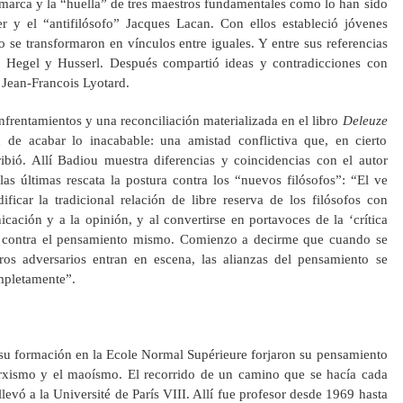
 marca y la “huella” de tres maestros fundamentales como lo han sido
er y el “antifilósofo” Jacques Lacan. Con ellos estableció jóvenes
o se transformaron en vínculos entre iguales. Y entre sus referencias
, Hegel y Husserl. Después compartió ideas y contradicciones con
 Jean-Francois Lyotard.
rentamientos y una reconciliación materializada en el libro
Deleuze
n de acabar lo inacabable: una amistad conflictiva que, en cierto
ribió. Allí Badiou muestra diferencias y coincidencias con el autor
 las últimas rescata la postura contra los “nuevos filósofos”: “El ve
icar la tradicional relación de libre reserva de los filósofos con
ación y a la opinión, y al convertirse en portavoces de la ‘crítica
n contra el pensamiento mismo. Comienzo a decirme que cuando se
os adversarios entran en escena, las alianzas del pensamiento se
mpletamente”.
 su formación en la Ecole Normal Supérieure forjaron su pensamiento
rxismo y el maoísmo. El recorrido de un camino que se hacía cada
llevó a la Université de París VIII. Allí fue profesor desde 1969 hasta