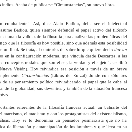
 indios. Acaba de publicarse “Circunstancias”, su nuevo libro.
n combatiente”. Así, dice Alain Badiou, debe ser el intelectual
asume Badiou, quien siempre defendió el papel activo del filósofo
uestionan la validez de la filosofía para analizar las problemáticas del
go que la filosofía es hoy posible, sino que además esta posibilidad
e un final. Se trata, al contrario, de saber lo que quiere decir:
dar un
so en la configuración moderna, que vincula desde Descartes, a las
res conceptos nodales que son el ser, la verdad y el sujeto”, escribió
(Nueva Visión). Hoy reivindica esa posición a través de un breve
simplemente
Circunstancias
(Libros del Zorzal) donde con sólo tres
a de su pensamiento político reivindicando el papel que le cabe al
ral de la globalidad, sus devenires y también de la situación francesa
isivo.
antes referentes de la filosofía francesa actual, un baluarte del
l marxismo, el maoísmo y con los protagonistas del existencialismo,
análisis. Hoy se lo denomina un pensador posmarxista que no ha
ica de liberación y emancipación de los hombres y que lleva en su