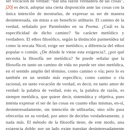
ser vocación de verdad: “dar una razón verdadera de las cosas”,
[20]
es decir, adoptar una cierta disposición ante las cosas con la
única intención de mostrarlas, de expresar su ser de manera
desinteresada, sin miras a un beneficio utilitario. El camino de la
verdad, señalado por Parménides en su
Poema
. ¿Cuál es la
especificidad de dicho camino? Su carácter metódico y
verdadero. El ethos filosófico, según la distinción parmenídea tal
como la rescata Nicol, exige ser metódico, a diferencia del ethos
popular o común. ¿De dónde le viene esta exigencia?, ¿por qué
necesita la filosofía ser metódica? Se puede señalar que la
filosofía en tanto un camino de vida no puede ser sino metódica,
en el sentido amplio del término, como camino o vía; pero lo es
también en un sentido más específico, como camino o vía
racional, en tanto vocación de verdad, es decir, en tanto amor de
verdad: la palabra de verdad, esto es, la palabra de razón, es
siempre metódica, que quiere decir, sistemática y objetiva, pues
intenta expresar el ser de las cosas en cuanto ellas mismas, en-sí,
desinteresadamente, sin intención de utilizarlas, sino sólo para
ofrecerlas en su verdad, por amor de decirlas verdaderamente, y
nada más. El método de la filosofía tiene, de este modo, una
exigencia doble: por un lado exige transitar desinteresadamente