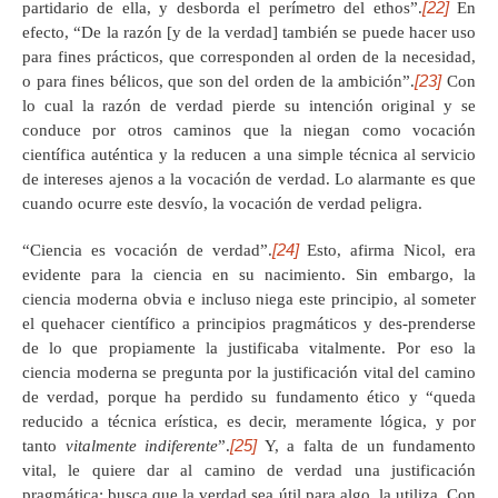
[22]
partidario de ella, y desborda el perímetro del ethos”.
En
efecto, “De la razón [y de la verdad] también se puede hacer uso
para fines prácticos, que corresponden al orden de la necesidad,
[23]
o para fines bélicos, que son del orden de la ambición”.
Con
lo cual la razón de verdad pierde su intención original y se
conduce por otros caminos que la niegan como vocación
científica auténtica y la reducen a una simple técnica al servicio
de intereses ajenos a la vocación de verdad. Lo alarmante es que
cuando ocurre este desvío, la vocación de verdad peligra.
[24]
“Ciencia es vocación de verdad”.
Esto, afirma Nicol, era
evidente para la ciencia en su nacimiento. Sin embargo, la
ciencia moderna obvia e incluso niega este principio, al someter
el quehacer científico a principios pragmáticos y des-prenderse
de lo que propiamente la justificaba vitalmente. Por eso la
ciencia moderna se pregunta por la justificación vital del camino
de verdad, porque ha perdido su fundamento ético y “queda
reducido a técnica erística, es decir, meramente lógica, y por
[25]
tanto
vitalmente indiferente
”.
Y, a falta de un fundamento
vital, le quiere dar al camino de verdad una justificación
pragmática: busca que la verdad sea útil para algo, la utiliza. Con