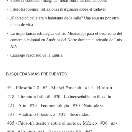
Sobre la condición marginal: notas sobre las humanidades
Filosofía forense: reflexiones marginales sobre el cadáver
¿Población callejera o habitante de la calle? Una apuesta por otro
modo de vida
La importancia estratégica del río Mississippi para el desarrollo del
comercio colonial en América del Norte durante el reinado de Luis
XIV
Catálogo razonado de la lujuria
BÚSQUEDAS MÁS FRECUENTES
#15 - Badiou
#1 - Filosofía 2.0
#2 - Michel Foucault
#18 - Literatura Infantil
#20 - Lo inenseñable en filosofía
#21 - Arte
#29 - Fenomenología
#30 - Naturaleza
#31 - Vitalismo Filosófico
#32 - Sexualidad
#35 - Filosofía desde y sobre el norte de México
#36
#37
#38
#39
#40
#41 - Hojear el siglo XX
#42