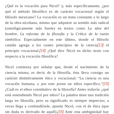
¿Qué es la vocación para Nicol? y, más específicamente, ¿por
qué el método filosófico es de carácter vocacional según el
filósofo mexicano? La vocación es un tema constante a lo largo
de la obra nicoliana, mismo que adquiere su sentido más radical
(ontológicamente más fuerte) en textos como
La idea del
hombre
,
La reforma de la filosofía
y la
Crítica de la razón
simbólica
. Especialmente en este último, donde el filósofo
[13]
catalán agrega a los cuatro principios de la ciencia
el
[14]
principio vocacional.
¿Qué dice Nicol en dicho texto con
respecto a la vocación filosófica?
Nicol comienza por señalar que, desde el nacimiento de la
ciencia misma, es decir, de la filosofía, ésta lleva consigo un
carácter distintivamente ético y vocacional: “La ciencia es una
[15]
vocación humana, y por esto posee un ethos específico.”
¿Cuál es el ethos constitutivo de la filosofía? Antes todavía: ¿qué
está entendiendo Nicol por ethos? La palabra tiene una tradición
larga en filosofía, pero su significado es siempre impreciso; a
veces llega a confundírsele, apunta Nicol, con el de ética (que
[16]
sin duda es derivado de aquél).
Ante esta ambigüedad hay