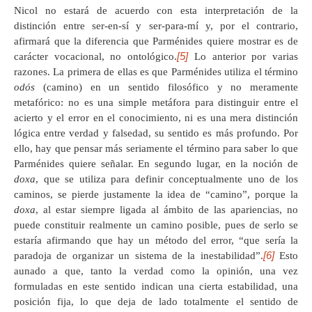
Nicol no estará de acuerdo con esta interpretación de la
distinción entre ser-en-sí y ser-para-mí y, por el contrario,
afirmará que la diferencia que Parménides quiere mostrar es de
[5]
carácter vocacional, no ontológico.
Lo anterior por varias
razones. La primera de ellas es que Parménides utiliza el término
odós
(camino) en un sentido filosófico y no meramente
metafórico: no es una simple metáfora para distinguir entre el
acierto y el error en el conocimiento, ni es una mera distinción
lógica entre verdad y falsedad, su sentido es más profundo. Por
ello, hay que pensar más seriamente el término para saber lo que
Parménides quiere señalar. En segundo lugar, en la noción de
doxa
, que se utiliza para definir conceptualmente uno de los
caminos, se pierde justamente la idea de “camino”, porque la
doxa
, al estar siempre ligada al ámbito de las apariencias, no
puede constituir realmente un camino posible, pues de serlo se
estaría afirmando que hay un método del error, “que sería la
[6]
paradoja de organizar un sistema de la inestabilidad”.
Esto
aunado a que, tanto la verdad como la opinión, una vez
formuladas en este sentido indican una cierta estabilidad, una
posición fija, lo que deja de lado totalmente el sentido de