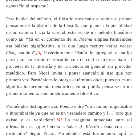
expresión
al respecto?
Para hablar del método, el filósofo mexicano se remite al primer
pensador de la historia de la filosofía que plantea la posibilidad
de un camino hacia la verdad, esto es, de un método filosófico
como tal: “Ya en el comienzo de su
Poema
emplea Parménides
esa palabra significativa, a la que luego recurre varias veces:
[3]
ὁδός, camino”.
Posteriormente Platón le agregará el sufijo
μετά para construir el vocablo con el cual se representará el
proceder de la filosofía y de la ciencia en general, un proceder
metódico. Pero Nicol invita a poner atención al uso que por
primera vez Parménides le otorga al término
odós
, pues no es un
significado meramente metafórico, como podría pensarse en un
primer momento, sino auténticamente filosófico.
Parménides distingue en su
Poema
entre “un camino, impensable
o innombrable ya que no es un verdadero camino y […] otro que
[4]
existe y es verdadero”.
La pregunta inmediata ante tal
afirmación es ¿qué intenta señalar el filósofo eléata con esta
distinción? Según Nicol, Parménides está formulando aquí la