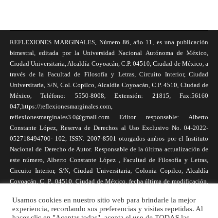
REFLEXIONES MARGINALES, Número 86, año 11, es una publicación
bimestral, editada por la Universidad Nacional Autónoma de México,
Ciudad Universitaria, Alcaldía Coyoacán, C.P. 04510, Ciudad de México, a
través de la Facultad de Filosofía y Letras, Circuito Interior, Ciudad
Universitaria, S/N, Col. Copilco, Alcaldía Coyoacán, C.P. 4510, Ciudad de
México, Teléfono: 5550-8008, Extensión: 21815, Fax:56160
047,https://reflexionesmarginales.com,
reflexionesmarginales3.0@gmail.com Editor responsable: Alberto
Constante López, Reserva de Derechos al Uso Exclusivo No. 04-2022-
052718494700- 102, ISSN: 2007-8501 otorgados ambos por el Instituto
Nacional de Derecho de Autor. Responsable de la última actualización de
este número, Alberto Constante López , Facultad de Filosofía y Letras,
Circuito Interior, S/N, Ciudad Universitaria, Colonia Copilco, Alcaldía
Coyoacán, C. P., 04510, Ciudad de México, fecha última de modificación,
1 de abril de 2025. Las opiniones expresadas por los autores no
Usamos cookies en nuestro sitio web para brindarle la mejor
necesariamente reflejan la postura de la revista, ni de Universidad Nacional
experiencia, recordando sus preferencias y visitas repetidas. Al
Autónoma de México. Los autores son responsables de los contenidos de
hacer clic en "Aceptar todas", acepta el uso de TODAS las