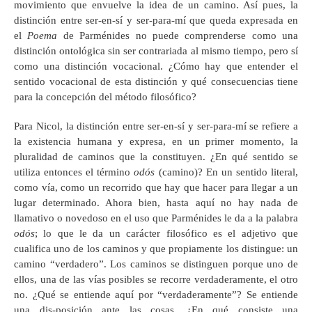
movimiento que envuelve la idea de un camino. Así pues, la
distinción entre ser-en-sí y ser-para-mí que queda expresada en
el
Poema
de Parménides no puede comprenderse como una
distinción ontológica sin ser contrariada al mismo tiempo, pero sí
como una distinción vocacional. ¿Cómo hay que entender el
sentido vocacional de esta distinción y qué consecuencias tiene
para la concepción del método filosófico?
Para Nicol, la distinción entre ser-en-sí y ser-para-mí se refiere a
la existencia humana y expresa, en un primer momento, la
pluralidad de caminos que la constituyen. ¿En qué sentido se
utiliza entonces el término
odós
(camino)? En un sentido literal,
como vía, como un recorrido que hay que hacer para llegar a un
lugar determinado. Ahora bien, hasta aquí no hay nada de
llamativo o novedoso en el uso que Parménides le da a la palabra
odós
; lo que le da un carácter filosófico es el adjetivo que
cualifica uno de los caminos y que propiamente los distingue: un
camino “verdadero”. Los caminos se distinguen porque uno de
ellos, una de las vías posibles se recorre verdaderamente, el otro
no. ¿Qué se entiende aquí por “verdaderamente”? Se entiende
una dis-posición ante las cosas. ¿En qué consiste una