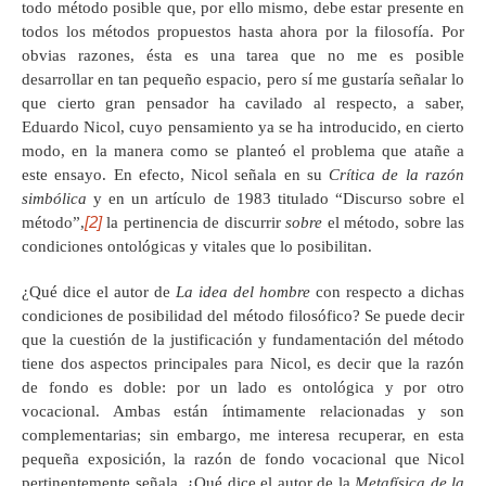
todo método posible que, por ello mismo, debe estar presente en
todos los métodos propuestos hasta ahora por la filosofía. Por
obvias razones, ésta es una tarea que no me es posible
desarrollar en tan pequeño espacio, pero sí me gustaría señalar lo
que cierto gran pensador ha cavilado al respecto, a saber,
Eduardo Nicol, cuyo pensamiento ya se ha introducido, en cierto
modo, en la manera como se planteó el problema que atañe a
este ensayo. En efecto, Nicol señala en su
Crítica de la razón
simbólica
y en un artículo de 1983 titulado “Discurso sobre el
[2]
método”,
la pertinencia de discurrir
sobre
el método, sobre las
condiciones ontológicas y vitales que lo posibilitan.
¿Qué dice el autor de
La idea del hombre
con respecto a dichas
condiciones de posibilidad del método filosófico? Se puede decir
que la cuestión de la justificación y fundamentación del método
tiene dos aspectos principales para Nicol, es decir que la razón
de fondo es doble: por un lado es ontológica y por otro
vocacional. Ambas están íntimamente relacionadas y son
complementarias; sin embargo, me interesa recuperar, en esta
pequeña exposición, la razón de fondo vocacional que Nicol
pertinentemente señala. ¿Qué dice el autor de la
Metafísica de la