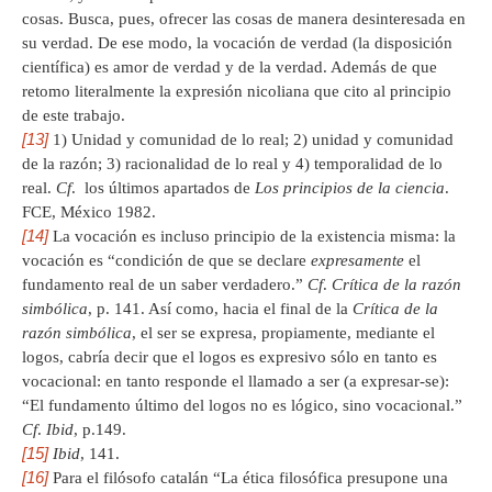
cosas. Busca, pues, ofrecer las cosas de manera desinteresada en
su verdad. De ese modo, la vocación de verdad (la disposición
científica) es amor de verdad y de la verdad. Además de que
retomo literalmente la expresión nicoliana que cito al principio
de este trabajo.
[13]
1) Unidad y comunidad de lo real; 2) unidad y comunidad
de la razón; 3) racionalidad de lo real y 4) temporalidad de lo
real.
Cf
. los últimos apartados de
Los principios de la ciencia
.
FCE, México 1982.
[14]
La vocación es incluso principio de la existencia misma: la
vocación es “condición de que se declare
expresamente
el
fundamento real de un saber verdadero.”
Cf
.
Crítica de la razón
simbólica
, p. 141. Así como, hacia el final de la
Crítica de la
razón simbólica
, el ser se expresa, propiamente, mediante el
logos, cabría decir que el logos es expresivo sólo en tanto es
vocacional: en tanto responde el llamado a ser (a expresar-se):
“El fundamento último del logos no es lógico, sino vocacional.”
Cf
.
Ibid
, p.149.
[15]
Ibid
, 141.
[16]
Para el filósofo catalán “La ética filosófica presupone una