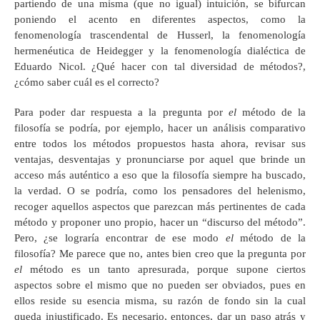
partiendo de una misma (que no igual) intuición, se bifurcan
poniendo el acento en diferentes aspectos, como la
fenomenología trascendental de Husserl, la fenomenología
hermenéutica de Heidegger y la fenomenología dialéctica de
Eduardo Nicol. ¿Qué hacer con tal diversidad de métodos?,
¿cómo saber cuál es el correcto?
Para poder dar respuesta a la pregunta por
el
método de la
filosofía se podría, por ejemplo, hacer un análisis comparativo
entre todos los métodos propuestos hasta ahora, revisar sus
ventajas, desventajas y pronunciarse por aquel que brinde un
acceso más auténtico a eso que la filosofía siempre ha buscado,
la verdad. O se podría, como los pensadores del helenismo,
recoger aquellos aspectos que parezcan más pertinentes de cada
método y proponer uno propio, hacer un “discurso del método”.
Pero, ¿se lograría encontrar de ese modo
el
método de la
filosofía? Me parece que no, antes bien creo que la pregunta por
el
método es un tanto apresurada, porque supone ciertos
aspectos sobre el mismo que no pueden ser obviados, pues en
ellos reside su esencia misma, su razón de fondo sin la cual
queda injustificado. Es necesario, entonces, dar un paso atrás y