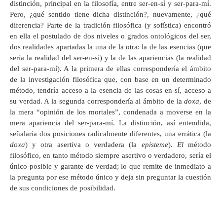
distinción, principal en la filosofía, entre ser-en-sí y ser-para-mí.
Pero, ¿qué sentido tiene dicha distinción?, nuevamente, ¿qué
diferencia? Parte de la tradición filosófica (y sofística) encontró
en ella el postulado de dos niveles o grados ontológicos del ser,
dos realidades apartadas la una de la otra: la de las esencias (que
sería la realidad del ser-en-sí) y la de las apariencias (la realidad
del ser-para-mí). A la primera de ellas correspondería el ámbito
de la investigación filosófica que, con base en un determinado
método, tendría acceso a la esencia de las cosas en-sí, acceso a
su verdad. A la segunda correspondería al ámbito de la
doxa
, de
la mera “opinión de los mortales”, condenada a moverse en la
mera apariencia del ser-para-mí. La distinción, así entendida,
señalaría dos posiciones radicalmente diferentes, una errática (la
doxa
) y otra asertiva o verdadera (la
episteme
).
El
método
filosófico, en tanto método siempre asertivo o verdadero, sería el
único posible y garante de verdad; lo que remite de inmediato a
la pregunta por ese método único y deja sin preguntar la cuestión
de sus condiciones de posibilidad.