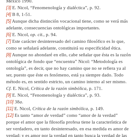
México 1990.
[3]
E. Nicol, “Fenomenología y dialéctica”, p. 92.
[4]
B 8, 1-51.
[5]
Aunque dicha distinción vocacional tiene, como se verá más
adelante, consecuencias ontológicas importantes.
[6]
E. Nicol,
op. cit.
, p. 94.
[7]
Este carácter desinteresado del camino filosófico es lo que,
como se señalará adelante, constituirá su especificidad ética.
[8]
Aunque no ahondaré en ello, cabe señalar que ésta es la razón
ontológica de fondo que “encuentra” Nicol: “Metodología es
ontología”, es decir, que no hay camino que no se refiera ya al
ser, puesto que éste es fenómeno, está ya siempre dado. Todo
método es, en sentido estricto, un camino interno al ser mismo.
Cf
. E. Nicol,
Crítica de la razón simbólica
, p. 171.
[9]
E. Nicol, “Fenomenología y dialéctica”, p. 93.
[10]
38
a
.
[11]
E. Nicol,
Crítica de la razón simbólica
, p. 149.
[12]
Es tanto “amor
de
verdad” como “amor de
la
verdad”
porque el amor que la filosofía profesa tiene la característica de
ser verdadero, en tanto desinteresado, en esa medida es amor de
verdad; y es amor por la verdad en tanto busca la verdad de las