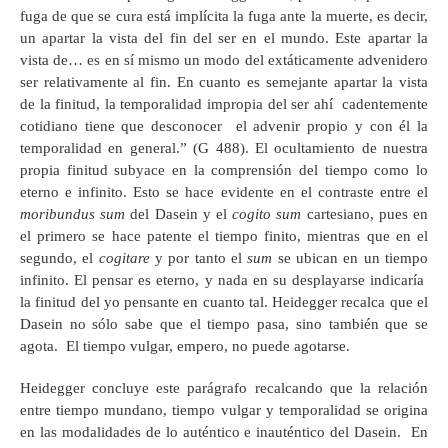
fuga de que se cura está implícita la fuga ante la muerte, es decir,
un apartar la vista del fin del ser en el mundo. Este apartar la
vista de… es en sí mismo un modo del extáticamente advenidero
ser relativamente al fin. En cuanto es semejante apartar la vista
de la finitud, la temporalidad impropia del ser ahí cadentemente
cotidiano tiene que desconocer el advenir propio y con él la
temporalidad en general.” (G 488). El ocultamiento de nuestra
propia finitud subyace en la comprensión del tiempo como lo
eterno e infinito. Esto se hace evidente en el contraste entre el
moribundus sum
del Dasein y el
cogito sum
cartesiano, pues en
el primero se hace patente el tiempo finito, mientras que en el
segundo, el
cogitare
y por tanto el
sum
se ubican en un tiempo
infinito. El pensar es eterno, y nada en su desplayarse indicaría
la finitud del yo pensante en cuanto tal. Heidegger recalca que el
Dasein no sólo sabe que el tiempo pasa, sino también que se
agota. El tiempo vulgar, empero, no puede agotarse.
Heidegger concluye este parágrafo recalcando que la relación
entre tiempo mundano, tiempo vulgar y temporalidad se origina
en las modalidades de lo auténtico e inauténtico del Dasein. En