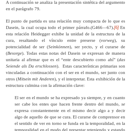
A continuación se analiza la presentación sintética del argumento
en el parágrafo 79.
El punto de partida es una relación muy compacta de lo que es
[6]
Dasein, la cual ocupa todo el primer párrafo.(G466—67).
En
esta relación Heidegger exhibe la unidad de la estructura de la
cura, resaltando el vínculo entre preserse (
vorweg
), su
potencialidad de ser (
Seinkönnen
), ser yecto, y el curarse de
(
Besorge
). Todas estas notas del Dasein se expresan de manera
unitaria al afirmar que es el “ente descubierto como ahí” (
das
Seiende als Da erschlossen
). Estas características primarias son
vinculadas a continuación con el ser en el mundo, ser junto con
otros (
Mitsein mit Anderen
), y el interpretar. Esta exhibición de la
estructura culmina con la afirmación clave:
El ser en el mundo se ha expresado ya siempre, y en cuanto
ser cabe los entes que hacen frente dentro del mundo,
se
expresa constantemente en el mismo decir algo a y decir
algo de aquello de que se cura. El curarse de comprensor en
el sentido de ver en torno se funda en la temporalidad, en la
temporalidad en el modo del presentar reteniendo y estando