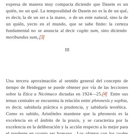
expresa de manera muy compacta diciendo que Dasein es un
quién, no un qué. La temporalidad de Dasein no es la de un qué,
es decir, la de un ser a la mano, o de un ente natural, sino la de
un quién, yecto en el mundo, que se sabe finito: la certeza
fundamental no se anuncia al decir
cogito sum
, sino diciendo
[3]
moribundus sum,
.
III
Una tercera aproximación al sentido general del concepto de
tiempo de Heidegger se puede obtener por vía de las lecciones
[4]
sobre la
Etica a Nicómaco
dictadas en 1924—25.
Entre sus
temas centrales se encuentra la relación entre
phronesis y sophia
,
es decir, sabiduría práctica o prudencia, y sabiduría teorética.
Como es sabido, Aristóteles mantiene que la phronesis es la
excelencia en el ámbito de la praxis, y se caracteriza por la
excelencia en la deliberación y la acción respecto a lo mejor para
el prudente en cuanto ser humano. Los objetos con los cuales