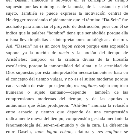
del Dasein, antecede o subyace en el concepto de tiempo
supuesto por las ontologías de la ousia, de la sustancia y del
sujeto. También se puede expresar la motivación central de
Heidegger recordando rápidamente que el término “Da-Sein” fue
acuñado para anunciar el proyecto de destrucción, pues con él se
indica que la palabra “hombre” tiene que ser abolida porque ella
misma lleva implícitas las interpretaciones ontológicas a destruir.
Así, “Dasein” no es un
zoon logon echon
porque esta expresión
supone ya la noción de
ousia
y la noción del tiempo de
Aristóteles; tampoco es la criatura divina de la filosofía
escolástica, porque la inmortalidad del alma y la eternidad de
Dios supuestas por esta interpretación necesariamente se basa en
el concepto del tiempo vulgar, y no es el sujeto moderno porque
cada versión de éste—por ejemplo,
res cogitans
, sujeto empírico
humeano o sujeto kantiano—depende también de las
comprensiones modernas del tiempo, y de las aporías o
antinomias que éstas produjeron. “Ahí-Ser” anuncia la relación
entre espacio y tiempo que depende de una comprensión
radicalmente nueva del tiempo, comprensión gestada mediante la
fenomenología del ser-en-el-mundo y de la cura. La diferencia
entre Dasein,
zoon logon echon
, criatura y
res cogitans
se