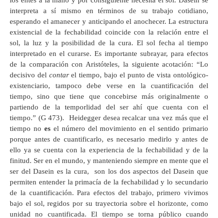
los entes a la mano y por consiguiente necesita el sol. Dasein se
interpreta a sí mismo en términos de su trabajo cotidiano,
esperando el amanecer y anticipando el anochecer. La estructura
existencial de la fechabilidad coincide con la relación entre el
sol, la luz y la posibilidad de la cura. El sol fecha al tiempo
interpretado en el curarse. Es importante subrayar, para efectos
de la comparación con Aristóteles, la siguiente acotación: “Lo
decisivo del
contar
el tiempo, bajo el punto de vista ontológico-
existenciario, tampoco debe verse en la cuantificación del
tiempo, sino que tiene que concebirse más originalmente o
partiendo de la temporlidad del ser ahí que cuenta con el
tiempo.” (G 473). Heidegger desea recalcar una vez más que el
tiempo no
es
el número del movimiento en el sentido primario
porque antes de cuantificarlo, es necesario medirlo y antes de
ello ya se cuenta con la experiencia de la fechabilidad y de la
finitud. Ser en el mundo, y manteniendo siempre en mente que el
ser del Dasein es la cura, son los dos aspectos del Dasein que
permiten entender la primacía de la fechabilidad y lo secundario
de la cuantificación. Para efectos del trabajo, primero vivimos
bajo el sol, regidos por su trayectoria sobre el horizonte, como
unidad no cuantificada. El tiempo se torna público cuando