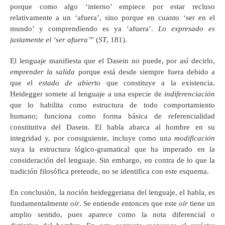
porque como algo ‘interno’ empiece por estar recluso
relativamente a un ‘afuera’, sino porque en cuanto ‘ser en el
mundo’ y comprendiendo es ya ‘afuera’.
Lo expresado es
justamente el ‘ser afuera’
” (
ST
, 181).
El lenguaje manifiesta que el Dasein no puede, por así decirlo,
emprender la salida
porque está desde siempre fuera debido a
que el
estado de abierto
que constituye a la existencia.
Heidegger somete al lenguaje a una especie de
indiferenciación
que lo habilita como estructura de todo comportamiento
humano; funciona como forma básica de referencialidad
constitutiva del Dasein. El habla abarca al hombre en su
integridad y, por consiguiente, incluye como una
modificación
suya la estructura lógico-gramatical que ha imperado en la
consideración del lenguaje. Sin embargo, en contra de lo que la
tradición filosófica pretende, no se identifica con este esquema.
En conclusión, la noción heideggeriana del lenguaje, el habla
,
es
fundamentalmente
oír
. Se entiende entonces que este
oír
tiene un
amplio sentido, pues aparece como la nota diferencial o