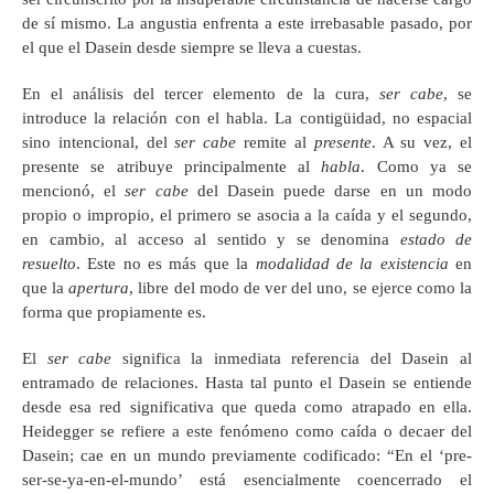
de sí mismo. La angustia enfrenta a este irrebasable pasado, por
el que el Dasein desde siempre se lleva a cuestas.
En el análisis del tercer elemento de la cura,
ser cabe
, se
introduce la relación con el habla. La contigüidad, no espacial
sino intencional, del
ser cabe
remite al
presente
. A su vez, el
presente se atribuye principalmente al
habla
. Como ya se
mencionó, el
ser cabe
del Dasein puede darse en un modo
propio o impropio, el primero se asocia a la caída y el segundo,
en cambio, al acceso al sentido y se denomina
estado de
resuelto
. Este no es más que la
modalidad de la existencia
en
que la
apertura
, libre del modo de ver del uno, se ejerce como la
forma que propiamente es.
El
ser cabe
significa la inmediata referencia del Dasein al
entramado de relaciones. Hasta tal punto el Dasein se entiende
desde esa red significativa que queda como atrapado en ella.
Heidegger se refiere a este fenómeno como caída o decaer del
Dasein; cae en un mundo previamente codificado: “En el ‘pre-
ser-se-ya-en-el-mundo’ está esencialmente coencerrado el