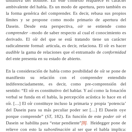
distintiva del hombre. En este contexto reaparece el carácter
ambivalente del habla. Es un modo de apertura, pero también es
la forma genérica del comprender. Es decir, rebasa sus propios
límites y se propone como modo primario de apertura del
Dasein. Desde esta perspectiva,
oír
se entiende como
comprender
–modo de saber respecto al cual el conocimiento es
derivado. El oír del que se está tratando tiene un carácter
radicalmente formal: articula, es decir, relaciona. El oír es hacer
audible
la gama de relaciones que el entramado de
conformidad
del ente presenta en su estado de abierto.
En la consideración de habla como posibilidad de oír se pone de
manifiesto su relación con el comprender entendido
indiferenciadamente, es decir, como pre-comprensión del
sentido: “El oír es constitutivo del hablar. Y así como la fonación
verbal se funda en el habla, la percepción acústica lo hace en el
oír. […] El oír constituye incluso la primaria y propia ‘potencia’
del Dasein para su más peculiar poder ser […] El Dasein oye
porque comprende” (
ST
, 182). En función de este
poder oír
el
[8]
Dasein se habilita para
“estar pendiente”
. Heidegger pone de
relieve con esto la
subordinación
al ser que el habla implica: