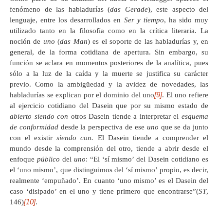
fenómeno de las habladurías (
das Gerade
), este aspecto del
lenguaje, entre los desarrollados en
Ser y tiempo
, ha sido muy
utilizado tanto en la filosofía como en la crítica literaria. La
noción de
uno
(
das Man
) es el soporte de las habladurías y, en
general, de la forma cotidiana de apertura. Sin embargo, su
función se aclara en momentos posteriores de la analítica, pues
sólo a la luz de la caída y la muerte se justifica su carácter
previo. Como la ambigüedad y la avidez de novedades, las
[9]
habladurías se explican por el dominio del uno
. El uno refiere
al ejercicio cotidiano del Dasein que por su mismo estado de
abierto siendo con
otros Dasein tiende a interpretar el
esquema
de conformidad
desde la perspectiva de ese
uno
que se da junto
con el existir
siendo con.
El Dasein tiende a comprender el
mundo desde la comprensión del otro, tiende a abrir desde el
enfoque
público
del
uno
: “El ‘sí mismo’ del Dasein cotidiano es
el ‘uno mismo’, que distinguimos del ‘sí mismo’ propio, es decir,
realmente ‘empuñado’. En cuanto ‘uno mismo’ es el Dasein del
caso ‘disipado’ en el uno y tiene primero que encontrarse”(
ST
,
[10]
146)
.