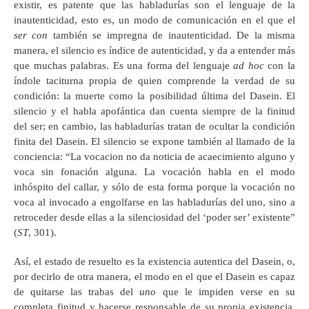
existir, es patente que las habladurías son el lenguaje de la
inautenticidad, esto es, un modo de comunicación en el que el
ser con
también se impregna de inautenticidad. De la misma
manera, el silencio es índice de autenticidad, y da a entender más
que muchas palabras. Es una forma del lenguaje
ad hoc
con la
índole taciturna propia de quien comprende la verdad de su
condición: la muerte como la posibilidad última del Dasein. El
silencio y el habla apofántica dan cuenta siempre de la finitud
del ser; en cambio, las habladurías tratan de ocultar la condición
finita del Dasein. El silencio se expone también al llamado de la
conciencia: “La vocacion no da noticia de acaecimiento alguno y
voca sin fonación alguna. La vocación habla en el modo
inhóspito del callar, y sólo de esta forma porque la vocación no
voca al invocado a engolfarse en las habladurías del uno, sino a
retroceder desde ellas a la silenciosidad del ‘poder ser’ existente”
(
ST
, 301).
Así, el estado de resuelto es la existencia autentica del Dasein, o,
por decirlo de otra manera, el modo en el que el Dasein es capaz
de quitarse las trabas del
uno
que le impiden verse en su
completa finitud y hacerse responsable de su propia existencia.