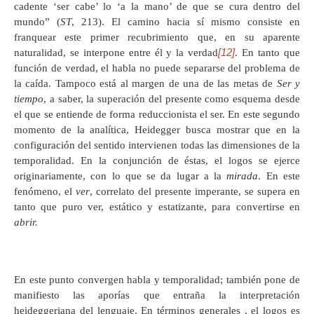
cadente ‘ser cabe’ lo ‘a la mano’ de que se cura dentro del
mundo” (
ST
, 213). El camino hacia sí mismo consiste en
franquear este primer recubrimiento que, en su aparente
[12]
naturalidad, se interpone entre él y la verdad
. En tanto que
función de verdad, el habla no puede separarse del problema de
la caída. Tampoco está al margen de una de las metas de
Ser y
tiempo
, a saber, la superación del presente como esquema desde
el que se entiende de forma reduccionista el ser. En este segundo
momento de la analítica, Heidegger busca mostrar que en la
configuración del sentido intervienen todas las dimensiones de la
temporalidad. En la conjunción de éstas, el logos se ejerce
originariamente, con lo que se da lugar a la
mirada
. En este
fenómeno, el
ver
, correlato del presente imperante, se supera en
tanto que puro ver, estático y estatizante, para convertirse en
abrir.
En este punto convergen habla y temporalidad; también pone de
manifiesto las aporías que entraña la interpretación
heideggeriana del lenguaje. En términos generales , el logos es