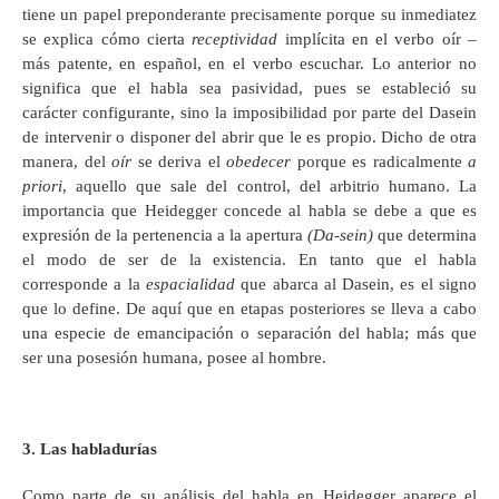
tiene un papel preponderante precisamente porque su inmediatez
se explica cómo cierta
receptividad
implícita en el verbo oír –
más patente, en español, en el verbo escuchar. Lo anterior no
significa que el habla sea pasividad, pues se estableció su
carácter configurante, sino la imposibilidad por parte del Dasein
de intervenir o disponer del abrir que le es propio. Dicho de otra
manera, del
oír
se deriva el
obedecer
porque es radicalmente
a
priori
, aquello que sale del control, del arbitrio humano. La
importancia que Heidegger concede al habla se debe a que es
expresión de la pertenencia a la apertura
(Da-sein)
que determina
el modo de ser de la existencia. En tanto que el habla
corresponde a la
espacialidad
que abarca al Dasein, es el signo
que lo define. De aquí que en etapas posteriores se lleva a cabo
una especie de emancipación o separación del habla; más que
ser una posesión humana, posee al hombre.
3. Las habladurías
Como parte de su análisis del habla en Heidegger aparece el