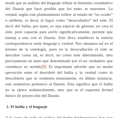
modo que su análisis del lenguaje refiere al elemento constitutivo
del Dasein que hace posible que los entes se muestren. La
verdad, según este planteamiento refiere al estado de “no oculto”
o
alétheia
, es decir, al logos como “desocultador” del ente. El
decir
del habla, por tanto, es una especie de génesis: no crea el
ente, pero capacita para
asirlo
significativamente, permite que
emerja a una con el Dasein. Esto lleva establecer la estricta
correspondencia entre lenguaje y verdad. Nos situamos así en el
terreno de la ontología, pues en la desocultación el ente se
descubre como tal, es decir, no como ente determinado, sino
precisamente en tanto que determinado por el ser verdadero que
[5]
constituye su sentido
. Es importante advertir que
no media
operación
entre el descubrir del habla y la verdad como lo
descubierto que se sostienen mutuamente, en última instancia,
este sostenerse pertenece al Dasein.
Esto significa que el habla
no se ejerce unilateralmente, sino que es el
esquema formal
básico
de proyección del Dasein.
2. El habla y el lenguaje
A lo largo de todo el análisis del
habla
heideggeriana hay que