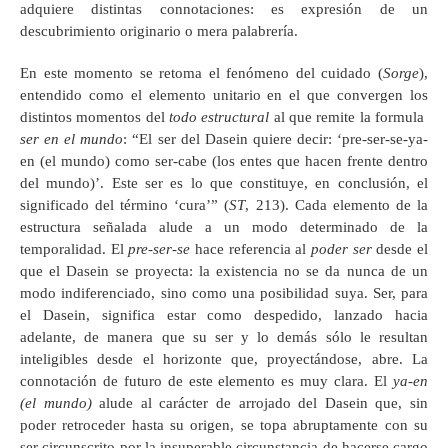
adquiere distintas connotaciones: es expresión de un
descubrimiento originario o mera palabrería.
En este momento se retoma el fenómeno del cuidado (
Sorge
),
entendido como el elemento unitario en el que convergen los
distintos momentos del
todo estructural
al que remite la formula
ser en el mundo
: “El ser del Dasein quiere decir: ‘pre-ser-se-ya-
en (el mundo) como ser-cabe (los entes que hacen frente dentro
del mundo)’. Este ser es lo que constituye, en conclusión, el
significado del término ‘cura’” (
ST
, 213). Cada elemento de la
estructura señalada alude a un modo determinado de la
temporalidad. El
pre-ser-se
hace referencia al
poder ser
desde el
que el Dasein se proyecta: la existencia no se da nunca de un
modo indiferenciado, sino como una posibilidad suya. Ser, para
el Dasein, significa estar como despedido, lanzado hacia
adelante, de manera que su ser y lo demás sólo le resultan
inteligibles desde el horizonte que, proyectándose, abre. La
connotación de futuro de este elemento es muy clara. El
ya-en
(el mundo)
alude al carácter de arrojado del Dasein que, sin
poder retroceder hasta su origen, se topa abruptamente con su
ser circunscrito por la insuperable circunstancia de hacerse cargo