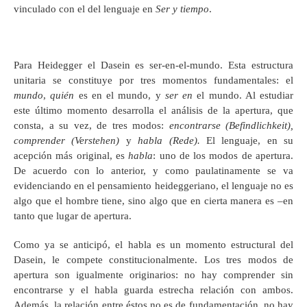
vinculado con el del lenguaje en
Ser y tiempo
.
Para Heidegger el Dasein es ser-en-el-mundo. Esta estructura
unitaria se constituye por tres momentos fundamentales: el
mundo
,
quién
es en el mundo, y
ser en
el mundo. Al estudiar
este último momento desarrolla el análisis de la apertura, que
consta, a su vez, de tres modos:
encontrarse (Befindlichkeit),
comprender (Verstehen)
y
habla (Rede).
El lenguaje, en su
acepción más original, es
habla
: uno de los modos de apertura.
De acuerdo con lo anterior, y como paulatinamente se va
evidenciando en el pensamiento heideggeriano, el lenguaje no es
algo que el hombre tiene, sino algo que en cierta manera es –en
tanto que lugar de apertura.
Como ya se anticipó, el habla es un momento estructural del
Dasein, le compete constitucionalmente. Los tres modos de
apertura son igualmente originarios: no hay comprender sin
encontrarse y el habla guarda estrecha relación con ambos.
Además, la relación entre éstos no es de fundamentación, no hay