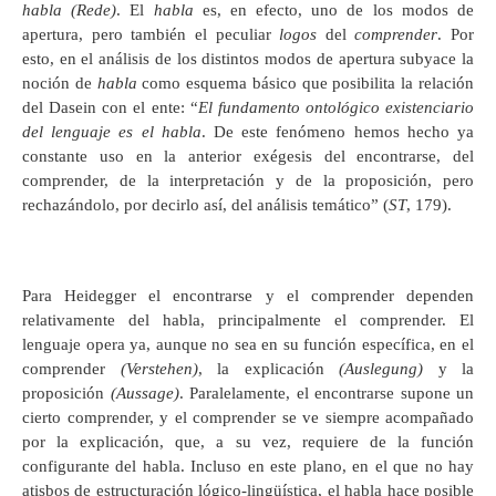
habla (Rede)
. El
habla
es, en efecto, uno de los modos de
apertura, pero también el peculiar
logos
del
comprender
. Por
esto, en el análisis de los distintos modos de apertura subyace la
noción de
habla
como esquema básico que posibilita la relación
del Dasein con el ente: “
El fundamento ontológico existenciario
del lenguaje es el habla
. De este fenómeno hemos hecho ya
constante uso en la anterior exégesis del encontrarse, del
comprender, de la interpretación y de la proposición, pero
rechazándolo, por decirlo así, del análisis temático” (
ST
, 179).
Para Heidegger el encontrarse y el comprender dependen
relativamente del habla, principalmente el comprender. El
lenguaje opera ya, aunque no sea en su función específica, en el
comprender
(Verstehen)
, la explicación
(Auslegung)
y la
proposición
(Aussage)
. Paralelamente, el encontrarse supone un
cierto comprender, y el comprender se ve siempre acompañado
por la explicación, que, a su vez, requiere de la función
configurante del habla. Incluso en este plano, en el que no hay
atisbos de estructuración lógico-lingüística, el habla hace posible