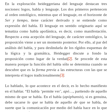
En la exploración heideggeriana del lenguaje destacan tres
nociones: logos, habla y lenguaje. Los dos primeros pertenecen
al orden ontológico, mientras que el lenguaje, en el horizonte de
Ser y tiempo
, tiene carácter derivado y se entiende como
expresión del habla. El lenguaje en sentido originario aquí se
tematiza como habla apofántica, es decir, como manifestación.
Respecto a esta acepción del lenguaje, de carácter ontológico, la
proposición viene a ser un momento posterior. Por ello, al par del
análisis del habla, y para deslindarla de los rígidos esquemas de
la lógica y la gramática, Heidegger discute a fondo la
[2]
proposición como lugar de la verdad
. Se procede de esta
manera porque la función del habla sólo se determina cuando se
descubre que es la
forma previa
a las estructuras con las que se
[3]
interpreta el logos tradicionalmente
.
Lo hablado, lo que acontece en el decir, es lo hecho manifiesto
en el hablar. “El habla ‘permite ver’,
apó
…, partiendo de aquello
mismo de que se habla. En el habla (
apóphansis
), si es genuina,
debe sacarse
lo que
se habla de aquello
de
que se habla, de
suerte que la comunicación por medio del habla hace en lo que