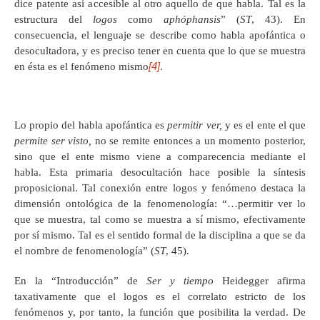
dice patente así accesible al otro aquello de que habla. Tal es la
estructura del
logos
como
aphóphansis
” (
ST
, 43). En
consecuencia, el lenguaje se describe como habla apofántica o
desocultadora, y es preciso tener en cuenta que lo que se muestra
[4]
en ésta es el fenómeno mismo
.
Lo propio del habla apofántica es
permitir ver,
y es el ente el que
permite ser visto,
no se remite entonces a un momento posterior,
sino que el ente mismo viene a comparecencia mediante el
habla. Esta primaria desocultación hace posible la síntesis
proposicional. Tal conexión entre logos y fenómeno destaca la
dimensión ontológica de la fenomenología: “…permitir ver lo
que se muestra, tal como se muestra a sí mismo, efectivamente
por sí mismo. Tal es el sentido formal de la disciplina a que se da
el nombre de fenomenología” (
ST
, 45).
En la “Introducción” de
Ser y tiempo
Heidegger afirma
taxativamente que el logos es el correlato estricto de los
fenómenos y, por tanto, la función que posibilita la verdad. De