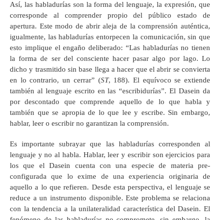
Así, las habladurías son la forma del lenguaje, la expresión, que
corresponde al comprender propio del público estado de
apertura. Este modo de abrir aleja de la comprensión auténtica,
igualmente, las habladurías entorpecen la comunicación, sin que
esto implique el engaño deliberado: “Las habladurías no tienen
la forma de ser del consciente hacer pasar algo por lago. Lo
dicho y trasmitido sin base llega a hacer que el abrir se convierta
en lo contrario, un cerrar” (
ST
, 188). El equívoco se extiende
también al lenguaje escrito en las “escribidurías”. El Dasein da
por descontado que comprende aquello de lo que habla y
también que se apropia de lo que lee y escribe. Sin embargo,
hablar, leer o escribir no garantizan la comprensión.
Es importante subrayar que las habladurías corresponden al
lenguaje y no al habla. Hablar, leer y escribir son ejercicios para
los que el Dasein cuenta con una especie de materia pre-
configurada que lo exime de una experiencia originaria de
aquello a lo que refieren. Desde esta perspectiva, el lenguaje se
reduce a un instrumento disponible. Este problema se relaciona
con la tendencia a la unilateralidad característica del Dasein. El
fenómeno de las habladurías no compromete, sin embargo, la