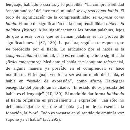
lenguaje, hablado o escrito, y lo posibilita. “La comprensibilidad
‘encontrándose’ del ‘ser en el mundo’
se expresa como habla
. El
todo de significación de la comprensibilidad
se expresa como
habla
. El todo de significación de la comprensibilidad
obtiene la
palabra (Worte)
. A las significaciones les brotan palabras, lejos
de que a esas cosas que se llaman palabras se las provea de
significaciones. ” (
ST
, 180). La palabra, según este esquema, se
ve precedida por el habla. Lo articulado por el habla es la
comprensibilidad
como tal, esto es, en tanto que todo significado
(
Bedeutungsganze)
. Mediante el habla este conjunto referencial,
de alguna manera ya poseído en el comprender, se hace
manifiesto. El lenguaje vendría a ser así un modo del habla, el
habla en “estado de expresión”, como afirma Heidegger
enseguida del párrafo antes citado: “El estado de
ex
-presada del
habla es el lenguaje” (
ST
, 180). El modo de dar forma
hablando
al habla originaria es precisamente la expresión: “Tan sólo no
debemos dejar de ver que al habla […] no le es esencial la
fonación, la ‘voz’. Todo expresarse en el sentido de emitir la voz
supone ya el habla” (
ST
, 295).