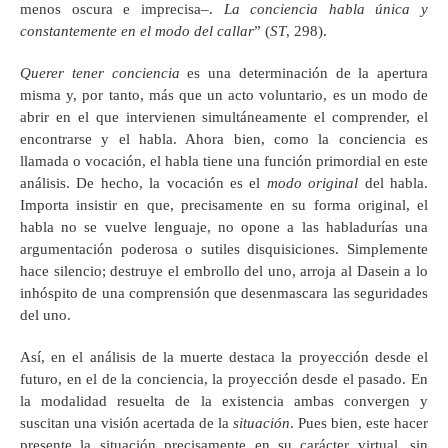
menos oscura e imprecisa–.
La conciencia habla única y
constantemente en el modo del callar
” (
ST
, 298).
Querer tener conciencia
es una determinación de la apertura
misma y, por tanto, más que un acto voluntario, es un modo de
abrir en el que intervienen simultáneamente el comprender, el
encontrarse y el habla. Ahora bien, como la conciencia es
llamada o vocación, el habla tiene una función primordial en este
análisis. De hecho, la vocación es el
modo original
del habla.
Importa insistir en que, precisamente en su forma original, el
habla no se vuelve lenguaje, no opone a las habladurías una
argumentación poderosa o sutiles disquisiciones. Simplemente
hace silencio; destruye el embrollo del uno, arroja al Dasein a lo
inhóspito de una comprensión que desenmascara las seguridades
del uno.
Así, en el análisis de la muerte destaca la proyección desde el
futuro, en el de la conciencia, la proyección desde el pasado. En
la modalidad resuelta de la existencia ambas convergen y
suscitan una visión acertada de la
situación
. Pues bien, este hacer
presente la situación precisamente en su carácter virtual, sin