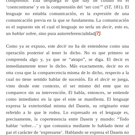
comprensor. Ella despliega lo que hay de común en el
‘coencontrarse’ y en la comprensión del ‘ser con’” (
ST
, 181). El
lenguaje no entabla comunicación, es la
expresión
de una
comunicación previa en la que se fundamenta. La comunicación
es el supuesto sin el cual el lenguaje no sería un
decir
, esto es,
[7]
un
hablar sobre
, sino pura autorreferencialidad
.
Como ya se expuso, este
decir
no ha de entenderse como una
operación posterior al tener lo dicho. No es que primero se
comprenda algo y, ya que se “atrapo”, se diga. El decir es
inmediatamente tener lo dicho. Más exactamente, decir no es
otra cosa que la comparecencia misma de lo dicho, respecto a la
cual no tiene sentido hablar de sucesión. En el
decir
se juega,
visto desde este contexto, el ser mismo del ente que no
comparece sin su intervención. El habla, entonces, se entiende
como inmediatez
en la que el ente se manifiesta. El lenguaje
expresa la exterioridad misma del Dasein, su originario estar
referido a lo que le rodea. Lo expresado en el lenguaje es,
precisamente, la copertenencia entre Dasein y mundo: “Todo
hablar ‘sobre…’ y que comunica mediante lo hablado tiene al
par el carácter de ‘expresarse’. Hablando se expresa el Dasein no