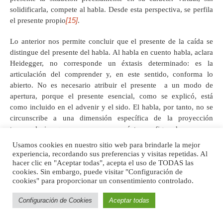
solidificarla, compete al habla. Desde esta perspectiva, se perfila
[15]
el presente propio
.
Lo anterior nos permite concluir que el presente de la caída se
distingue del presente del habla. Al habla en cuento habla, aclara
Heidegger, no corresponde un éxtasis determinado: es la
articulación del comprender y, en este sentido, conforma lo
abierto. No es necesario atribuir el presente a un modo de
apertura, porque el presente esencial, como se explicó, está
como incluido en el advenir y el sido. El habla, por tanto, no se
circunscribe a una dimensión específica de la proyección
temporal, sino que opera como su carácter configurador.
Usamos cookies en nuestro sitio web para brindarle la mejor
La relación entre habla y presente se debe, más bien, a un
experiencia, recordando sus preferencias y visitas repetidas. Al
elemento que, aunque la acompaña, no es su esencia, a saber, su
hacer clic en "Aceptar todas", acepta el uso de TODAS las
cookies. Sin embargo, puede visitar "Configuración de
estado de expresada. Esta afirmación de Heidegger reafirma la
cookies" para proporcionar un consentimiento controlado.
hipótesis de que la connotación de presente, más que al habla, se
refiere al lenguaje que, a su vez, se funda en el
ser con:
“…
Configuración de Cookies
Aceptar todas
como el habla se expresa
de facto
ordinariamente en el lenguaje
y regularmente dice en el modo del decir ―hablando ‘curándose