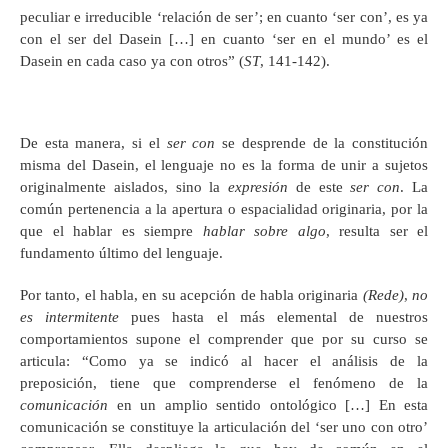
peculiar e irreducible ‘relación de ser’; en cuanto ‘ser con’, es ya
con el ser del Dasein […] en cuanto ‘ser en el mundo’ es el
Dasein en cada caso ya con otros” (
ST
, 141-142).
De esta manera, si el
ser con
se desprende de la constitución
misma del Dasein, el lenguaje no es la forma de unir a sujetos
originalmente aislados, sino la
expresión
de este
ser con
. La
común pertenencia a la apertura o espacialidad originaria, por la
que el hablar es siempre
hablar sobre algo
, resulta ser el
fundamento último del lenguaje.
Por tanto, el habla, en su acepción de habla originaria
(Rede)
,
no
es intermitente
pues hasta el más elemental de nuestros
comportamientos supone el comprender que por su curso se
articula: “Como ya se indicó al hacer el análisis de la
preposición, tiene que comprenderse el fenómeno de la
comunicación
en un amplio sentido ontológico […] En esta
comunicación se constituye la articulación del ‘ser uno con otro’