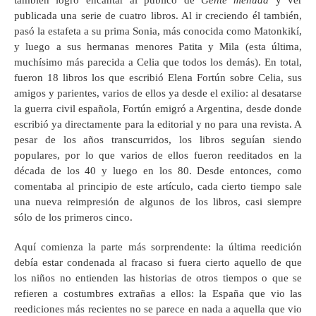
también logró encantar al público de
Gente menuda
y ver
publicada una serie de cuatro libros. Al ir creciendo él también,
pasó la estafeta a su prima Sonia, más conocida como Matonkikí,
y luego a sus hermanas menores Patita y Mila (esta última,
muchísimo más parecida a Celia que todos los demás). En total,
fueron 18 libros los que escribió Elena Fortún sobre Celia, sus
amigos y parientes, varios de ellos ya desde el exilio: al desatarse
la guerra civil española, Fortún emigró a Argentina, desde donde
escribió ya directamente para la editorial y no para una revista. A
pesar de los años transcurridos, los libros seguían siendo
populares, por lo que varios de ellos fueron reeditados en la
década de los 40 y luego en los 80. Desde entonces, como
comentaba al principio de este artículo, cada cierto tiempo sale
una nueva reimpresión de algunos de los libros, casi siempre
sólo de los primeros cinco.
Aquí comienza la parte más sorprendente: la última reedición
debía estar condenada al fracaso si fuera cierto aquello de que
los niños no entienden las historias de otros tiempos o que se
refieren a costumbres extrañas a ellos: la España que vio las
reediciones más recientes no se parece en nada a aquella que vio