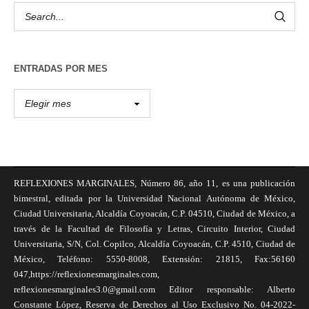
ENTRADAS POR MES
REFLEXIONES MARGINALES, Número 86, año 11, es una publicación
bimestral, editada por la Universidad Nacional Autónoma de México,
Ciudad Universitaria, Alcaldía Coyoacán, C.P. 04510, Ciudad de México, a
través de la Facultad de Filosofía y Letras, Circuito Interior, Ciudad
Universitaria, S/N, Col. Copilco, Alcaldía Coyoacán, C.P. 4510, Ciudad de
México, Teléfono: 5550-8008, Extensión: 21815, Fax:56160
047,https://reflexionesmarginales.com,
reflexionesmarginales3.0@gmail.com Editor responsable: Alberto
Constante López, Reserva de Derechos al Uso Exclusivo No. 04-2022-