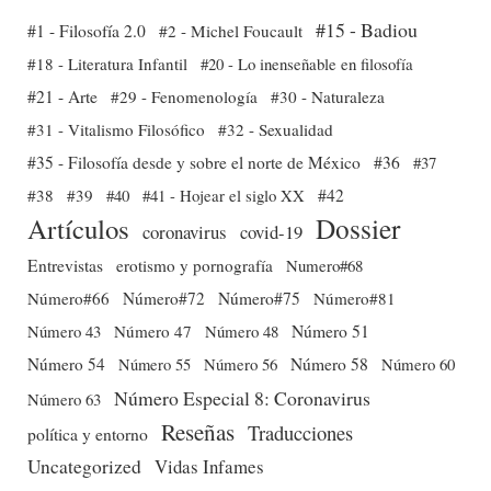
#15 - Badiou
#1 - Filosofía 2.0
#2 - Michel Foucault
#18 - Literatura Infantil
#20 - Lo inenseñable en filosofía
#21 - Arte
#29 - Fenomenología
#30 - Naturaleza
#31 - Vitalismo Filosófico
#32 - Sexualidad
#35 - Filosofía desde y sobre el norte de México
#36
#37
#38
#39
#40
#41 - Hojear el siglo XX
#42
Dossier
Artículos
coronavirus
covid-19
Entrevistas
erotismo y pornografía
Numero#68
Número#66
Número#72
Número#75
Número#81
Número 51
Número 43
Número 47
Número 48
Número 54
Número 56
Número 58
Número 60
Número 55
Número Especial 8: Coronavirus
Número 63
Reseñas
Traducciones
política y entorno
Uncategorized
Vidas Infames