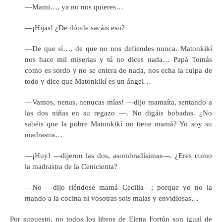
—Mami…, ya no nos quieres…
—¡Hijas! ¿De dónde sacáis eso?
—De que sí…, de que no nos defiendes nunca. Matonkikí
nos hace mil miserias y tú no dices nada… Papá Tomás
como es sordo y no se entera de nada, nos echa la culpa de
todo y dice que Matonkikí es un ángel…
—Vamos, nenas, nenucas mías! —dijo mamaíta, sentando a
las dos niñas en su regazo —. No digáis bobadas. ¿No
sabéis que la pobre Matonkikí no tiene mamá? Yo soy su
madrastra…
—¡Huy! —dijeron las dos, asombradísimas—. ¿Eres como
la madrastra de la Cenicienta?
—No —dijo riéndose mamá Cecilia—; porque yo no la
mando a la cocina ni vosotras sois malas y envidiosas…
Por supuesto, no todos los libros de Elena Fortún son igual de