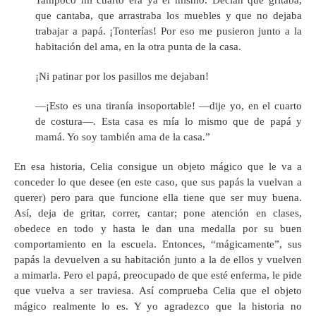
Tampoco mi cuarto era ya el mismo. Decían que gritaba,
que cantaba, que arrastraba los muebles y que no dejaba
trabajar a papá. ¡Tonterías! Por eso me pusieron junto a la
habitación del ama, en la otra punta de la casa.
¡Ni patinar por los pasillos me dejaban!
—¡Esto es una tiranía insoportable! —dije yo, en el cuarto
de costura—. Esta casa es mía lo mismo que de papá y
mamá. Yo soy también ama de la casa.”
En esa historia, Celia consigue un objeto mágico que le va a
conceder lo que desee (en este caso, que sus papás la vuelvan a
querer) pero para que funcione ella tiene que ser muy buena.
Así, deja de gritar, correr, cantar; pone atención en clases,
obedece en todo y hasta le dan una medalla por su buen
comportamiento en la escuela. Entonces, “mágicamente”, sus
papás la devuelven a su habitación junto a la de ellos y vuelven
a mimarla. Pero el papá, preocupado de que esté enferma, le pide
que vuelva a ser traviesa. Así comprueba Celia que el objeto
mágico realmente lo es. Y yo agradezco que la historia no