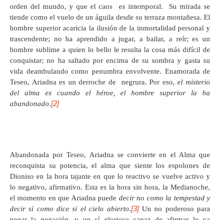
orden del mundo, y que el caos es intemporal. Su mirada se
tiende como el vuelo de un águila desde su terraza montañesa. El
hombre superior acaricia la ilusión de la inmortalidad personal y
trascendente; no ha aprendido a jugar, a bailar, a reír; es un
hombre sublime a quien lo bello le resulta la cosa más difícil de
conquistar; no ha saltado por encima de su sombra y gasta su
vida deambulando como penumbra envolvente. Enamorada de
Teseo, Ariadna es un derroche de negrura. Por eso,
el misterio
del alma es cuando el héroe, el hombre superior la ha
[2]
abandonado
.
Abandonada por Teseo, Ariadna se convierte en el Alma que
reconquista su potencia, el alma que siente los espolones de
Dioniso en la hora tajante en que lo reactivo se vuelve activo y
lo negativo, afirmativo. Esta es la hora sin hora, la Medianoche,
el momento en que Ariadna puede
decir no como la tempestad y
[3]
decir sí como dice sí el cielo abierto
.
Un no poderoso para
negar la negación, y un sí glorioso capaz de afirmar lo ya