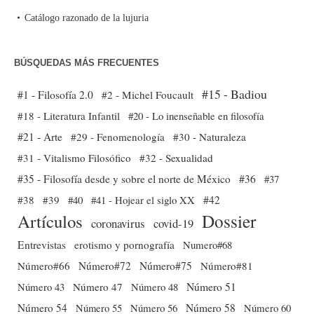
Catálogo razonado de la lujuria
BÚSQUEDAS MÁS FRECUENTES
#15 - Badiou
#1 - Filosofía 2.0
#2 - Michel Foucault
#18 - Literatura Infantil
#20 - Lo inenseñable en filosofía
#21 - Arte
#29 - Fenomenología
#30 - Naturaleza
#31 - Vitalismo Filosófico
#32 - Sexualidad
#35 - Filosofía desde y sobre el norte de México
#36
#37
#38
#39
#40
#41 - Hojear el siglo XX
#42
Dossier
Artículos
coronavirus
covid-19
Entrevistas
erotismo y pornografía
Numero#68
Número#66
Número#72
Número#75
Número#81
Número 51
Número 43
Número 47
Número 48
Número 54
Número 56
Número 58
Número 60
Número 55