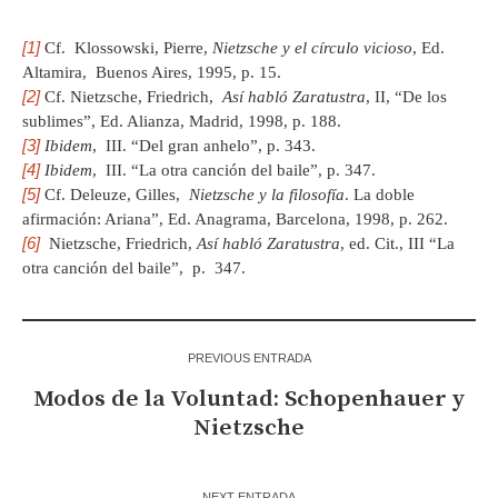
[1]
Cf. Klossowski, Pierre,
Nietzsche y el círculo vicioso
, Ed.
Altamira, Buenos Aires, 1995, p. 15.
[2]
Cf. Nietzsche, Friedrich,
Así habló Zaratustra
, II, “De los
sublimes”, Ed. Alianza, Madrid, 1998, p. 188.
[3]
Ibidem
, III. “Del gran anhelo”, p. 343.
[4]
Ibidem
, III. “La otra canción del baile”, p. 347.
[5]
Cf. Deleuze, Gilles,
Nietzsche y la filosofía
. La doble
afirmación: Ariana”, Ed. Anagrama, Barcelona, 1998, p. 262.
[6]
Nietzsche, Friedrich,
Así habló Zaratustra
, ed. Cit., III “La
otra canción del baile”, p. 347.
PREVIOUS ENTRADA
Modos de la Voluntad: Schopenhauer y
Nietzsche
NEXT ENTRADA