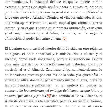
ultramundanos, la liviandad del
así es
que se quiere porque
expresa el
pathos
de algún aquí y ahora fugitivos. Y, desde el
punto de vista de lo que constituye al eterno retorno, Nietzsche
le da otro novio a Ariadna: Dioniso, el viñador anhelado. Ahora,
el círculo aparece como un anillo nupcial que afirma el eterno
retorno, y en el que Dioniso es la primera afirmación, el devenir
y el ser, mientras que Ariadna, la novia, es la segunda
[5]
afirmación, el poder femenino amante.
El laberinto como cavidad interior del oído sitúa en otro régimen
de signos: el de la sonoridad y la música. No la música y el
silencio, como suele imaginarse, porque el silencio no es otra
cosa más que tiempo o duración musical. Laberinto sonoro y
musical, tal es el Alma de Zaratustra, el pensamiento desuncido
de los valores puestos por encima de la vida, y a quien sólo le
interesa ir allí a donde el pensamiento mismo fulgura, fuera de
las coordenadas significantes, en el agujero sin bordes,
el
contorno de los contornos, el ombligo del tiempo en que futuro y
[6]
pasado, próximos y juntos
,
dan sentido al Caos. Ariadna, el
Alma de Zaratustra, es la eternidad, pero es, respecto a Dioniso,
la novia que espera la embriaguez. El novio es el
Logos