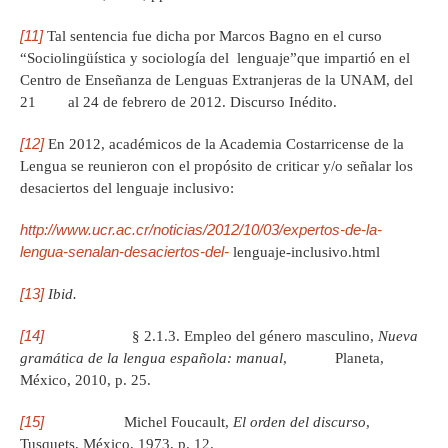
[11]
Tal sentencia fue dicha por Marcos Bagno en el curso
“Sociolingüística y sociología del lenguaje”que impartió en el
Centro de Enseñanza de Lenguas Extranjeras de la UNAM, del
21 al 24 de febrero de 2012. Discurso Inédito.
[12]
En 2012, académicos de la Academia Costarricense de la
Lengua se reunieron con el propósito de criticar y/o señalar los
desaciertos del lenguaje inclusivo:
http://www.ucr.ac.cr/noticias/2012/10/03/expertos-de-la-
lengua-senalan-desaciertos-del-
lenguaje-inclusivo.html
[13]
Ibid.
[14]
§ 2.1.3. Empleo del género masculino,
Nueva
gramática de la lengua española: manual
, Planeta,
México, 2010, p. 25.
[15]
Michel Foucault,
El orden del discurso
,
Tusquets, México, 1973, p. 12.