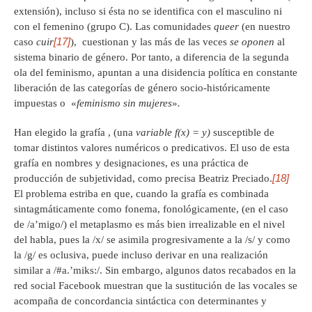
extensión), incluso si ésta no se identifica con el masculino ni
con el femenino (grupo C). Las comunidades
queer
(en nuestro
[17]
caso
cuir
), cuestionan y las más de las veces
se oponen
al
sistema binario de género. Por tanto, a diferencia de la segunda
ola del feminismo, apuntan a una disidencia política en constante
liberación de las categorías de género socio-históricamente
impuestas o «
feminismo sin mujeres
»
.
Han elegido la
grafía , (una
variable
f(x) = y)
susceptible de
tomar distintos valores numéricos o predicativos. El uso de esta
grafía en nombres y designaciones, es una práctica de
[18]
producción de subjetividad, como precisa Beatriz Preciado.
El problema estriba en que, cuando la grafía es combinada
sintagmáticamente como fonema, fonológicamente, (en el caso
de /a’migo/) el metaplasmo es más bien irrealizable en el nivel
del habla, pues la /x/ se asimila progresivamente a la /s/ y como
la /g/ es oclusiva, puede incluso derivar en una realización
similar a /#a.’miks:/. Sin embargo, algunos datos recabados en la
red social Facebook muestran que la sustitución de las vocales se
acompaña de concordancia sintáctica con determinantes y