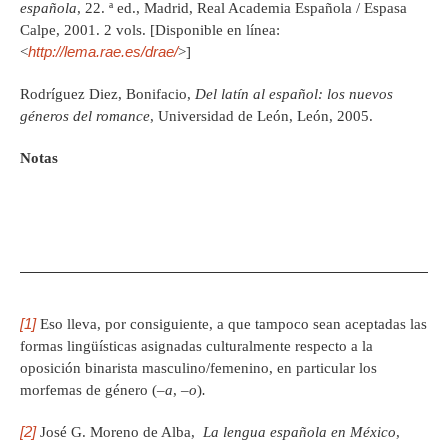
española
, 22. ª ed., Madrid, Real Academia Española / Espasa
Calpe, 2001. 2 vols. [Disponible en línea:
http://lema.rae.es/drae/
<
>]
Rodríguez Diez, Bonifacio,
Del latín al español: los nuevos
géneros del romance
, Universidad de León, León, 2005.
Notas
[1]
Eso lleva, por consiguiente, a que tampoco sean aceptadas las
formas lingüísticas asignadas culturalmente respecto a la
oposición binarista masculino/femenino, en particular los
morfemas de género (–
a
, –
o
)
.
[2]
José G. Moreno de Alba,
La lengua española en México
,