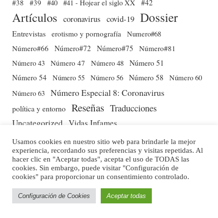
#38
#39
#40
#41 - Hojear el siglo XX
#42
Dossier
Artículos
coronavirus
covid-19
Entrevistas
erotismo y pornografía
Numero#68
Número#66
Número#72
Número#75
Número#81
Número 51
Número 43
Número 47
Número 48
Número 54
Número 56
Número 58
Número 60
Número 55
Número Especial 8: Coronavirus
Número 63
Reseñas
Traducciones
política y entorno
Uncategorized
Vidas Infames
Usamos cookies en nuestro sitio web para brindarle la mejor
experiencia, recordando sus preferencias y visitas repetidas. Al
hacer clic en "Aceptar todas", acepta el uso de TODAS las
cookies. Sin embargo, puede visitar "Configuración de
cookies" para proporcionar un consentimiento controlado.
Configuración de Cookies
Aceptar todas