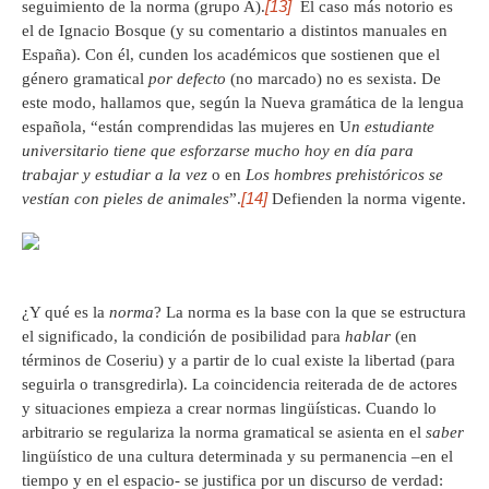
[13]
seguimiento de la norma (grupo A).
El caso más notorio es
el de Ignacio Bosque (y su comentario a distintos manuales en
España). Con él, cunden los académicos que sostienen que el
género gramatical
por defecto
(no marcado) no es sexista. De
este modo, hallamos que, según la Nueva gramática de la lengua
española, “están comprendidas las mujeres en U
n estudiante
universitario tiene que esforzarse mucho hoy en día para
trabajar y estudiar a la vez
o en
Los hombres prehistóricos se
[14]
vestían con pieles de animales
”.
Defienden la norma vigente.
¿Y qué es la
norma
? La norma es la base con la que se estructura
el significado, la condición de posibilidad para
hablar
(en
términos de Coseriu) y a partir de lo cual existe la libertad (para
seguirla o transgredirla). La coincidencia reiterada de de actores
y situaciones empieza a crear normas lingüísticas. Cuando lo
arbitrario se regulariza la norma gramatical se asienta en el
saber
lingüístico de una cultura determinada y su permanencia –en el
tiempo y en el espacio- se justifica por un discurso de verdad: