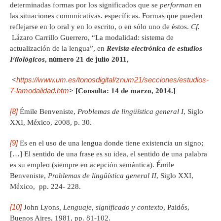
determinadas formas por los significados que se
performan
en
las situaciones comunicativas. específicas. Formas que pueden
reflejarse en lo oral y en lo escrito, o en sólo uno de éstos.
Cf.
Lázaro Carrillo Guerrero, “La modalidad: sistema de
actualización de la lengua”, en
Revista electrónica de estudios
Filológicos
, número 21 de julio 2011,
https://www.um.es/tonosdigital/znum21/secciones/estudios-
<
7-lamodalidad.htm
> [Consulta: 14 de marzo, 2014.]
[8]
Émile Benveniste,
Problemas de lingüística general I
, Siglo
XXI, México, 2008, p. 30.
[9]
Es en el uso de una lengua donde tiene existencia un signo;
[…] El sentido de una frase es su idea, el sentido de una palabra
es su empleo (siempre en acepción semántica). Émile
Benveniste,
Problemas de lingüística general II
, Siglo XXI,
México, pp. 224- 228.
[10]
John Lyons
, Lenguaje, significado y contexto
, Paidós,
Buenos Aires, 1981, pp. 81-102.