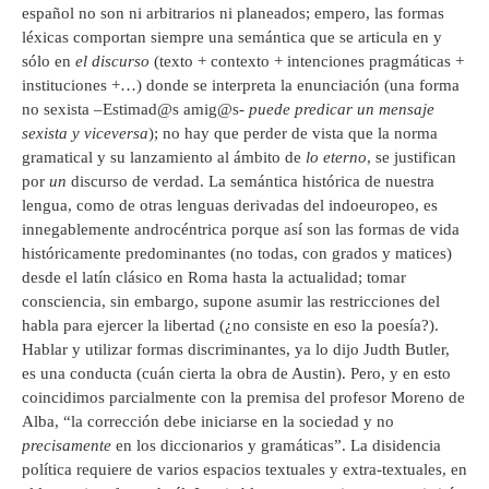
español no son ni arbitrarios ni planeados; empero, las formas
léxicas comportan siempre una semántica que se articula en y
sólo en
el discurso
(texto + contexto + intenciones pragmáticas +
instituciones +…) donde se interpreta la enunciación (una forma
no sexista –Estimad@s amig@s-
puede predicar un mensaje
sexista y viceversa
); no hay que perder de vista que la norma
gramatical y su lanzamiento al ámbito de
lo eterno
, se justifican
por
un
discurso de verdad. La semántica histórica de nuestra
lengua, como de otras lenguas derivadas del indoeuropeo, es
innegablemente androcéntrica porque así son las formas de vida
históricamente predominantes (no todas, con grados y matices)
desde el latín clásico en Roma hasta la actualidad; tomar
consciencia, sin embargo, supone asumir las restricciones del
habla para ejercer la libertad (¿no consiste en eso la poesía?).
Hablar y utilizar formas discriminantes, ya lo dijo Judth Butler,
es una conducta (cuán cierta la obra de Austin). Pero, y en esto
coincidimos parcialmente con la premisa del profesor Moreno de
Alba, “la corrección debe iniciarse en la sociedad y no
precisamente
en los diccionarios y gramáticas”. La disidencia
política requiere de varios espacios textuales y extra-textuales, en