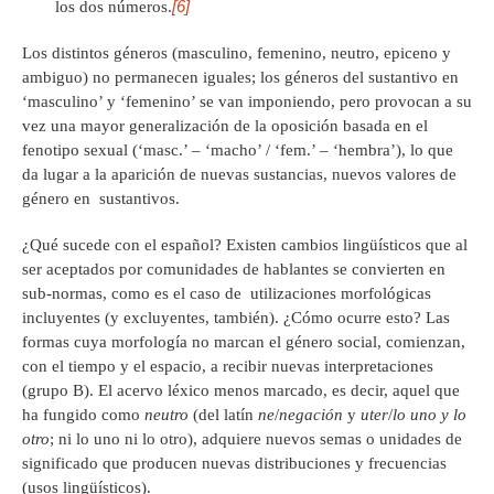
[6]
los dos números.
Los distintos géneros (masculino, femenino, neutro, epiceno y
ambiguo) no permanecen iguales; los géneros del sustantivo en
‘masculino’ y ‘femenino’ se van imponiendo, pero provocan a su
vez una mayor generalización de la oposición basada en el
fenotipo sexual (‘masc.’ – ‘macho’ / ‘fem.’ – ‘hembra’), lo que
da lugar a la aparición de nuevas sustancias, nuevos valores de
género en sustantivos.
¿Qué sucede con el español? Existen cambios lingüísticos que al
ser aceptados por comunidades de hablantes se convierten en
sub-normas, como es el caso de utilizaciones morfológicas
incluyentes (y excluyentes, también). ¿Cómo ocurre esto? Las
formas cuya morfología no marcan el género social, comienzan,
con el tiempo y el espacio, a recibir nuevas interpretaciones
(grupo B). El acervo léxico menos marcado, es decir, aquel que
ha fungido como
neutro
(del latín
ne
/
negación
y
uter
/
lo uno y lo
otro
; ni lo uno ni lo otro), adquiere nuevos semas o unidades de
significado que producen nuevas distribuciones y frecuencias
(usos lingüísticos).