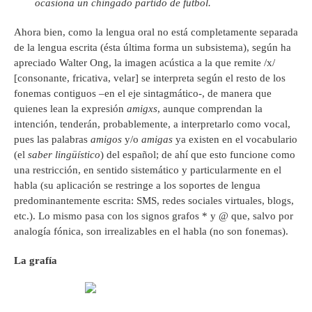
ocasiona un chingado partido de futbol.
Ahora bien, como la lengua oral no está completamente separada
de la lengua escrita (ésta última forma un subsistema), según ha
apreciado Walter Ong, la imagen acústica a la que remite /x/
[consonante, fricativa, velar] se interpreta según el resto de los
fonemas contiguos –en el eje sintagmático-, de manera que
quienes lean la expresión
amigxs
, aunque comprendan la
intención, tenderán, probablemente, a interpretarlo como vocal,
pues las palabras
amigos
y/o
amigas
ya existen en el vocabulario
(el
saber lingüístico
) del español; de ahí que esto funcione como
una restricción, en sentido sistemático y particularmente en el
habla (su aplicación se restringe a los soportes de lengua
predominantemente escrita: SMS, redes sociales virtuales, blogs,
etc.). Lo mismo pasa con los signos grafos * y @ que, salvo por
analogía fónica, son irrealizables en el habla (no son fonemas).
La grafía