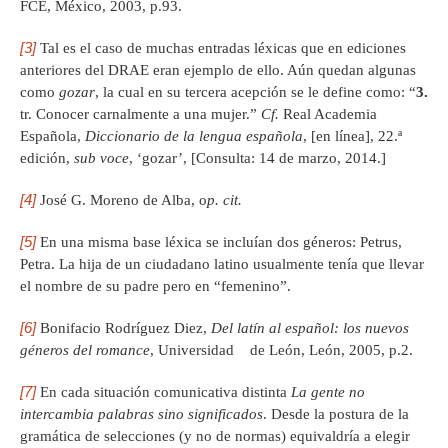
FCE, México, 2003, p.93.
[3]
Tal es el caso de muchas entradas léxicas que en ediciones
anteriores del DRAE eran ejemplo de ello. Aún quedan algunas
como
gozar
, la cual en su tercera acepción se le define como: “
3.
tr. Conocer carnalmente a una mujer.”
Cf.
Real Academia
Española,
Diccionario de la lengua española
, [en línea], 22.ª
edición,
sub voce
, ‘gozar’, [Consulta: 14 de marzo, 2014.]
[4]
José G. Moreno de Alba, o
p. cit.
[5]
En una misma base léxica se incluían dos géneros: Petrus,
Petra. La hija de un ciudadano latino usualmente tenía que llevar
el nombre de su padre pero en “femenino”.
[6]
Bonifacio Rodríguez Diez,
Del latín al español: los nuevos
géneros del romance
, Universidad de León, León, 2005, p.2.
[7]
En cada situación comunicativa distinta
La gente no
intercambia palabras sino significados
. Desde la postura de la
gramática de selecciones (y no de normas) equivaldría a elegir