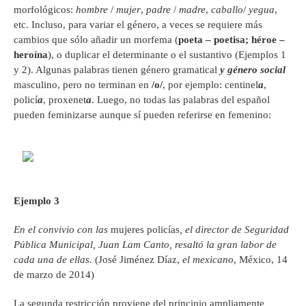
morfológicos:
hombre
/
mujer
,
padre
/
madre
,
caballo
/
yegua
,
etc. Incluso, para variar el género, a veces se requiere más
cambios que sólo añadir un morfema (
poeta
–
poetisa
;
héroe –
heroína
), o duplicar el determinante o el sustantivo (Ejemplos 1
y 2). Algunas palabras tienen género gramatical
y género social
masculino, pero no terminan en
/o/
, por ejemplo: centinel
a
,
policí
a
, proxenet
a
. Luego, no todas las palabras del español
pueden feminizarse aunque sí pueden referirse en femenino:
Ejemplo 3
En el convivio con las
mujeres policías
, el director de Seguridad
Pública Municipal, Juan Lam Canto, resaltó la gran labor de
cada una de ellas.
(José Jiménez Díaz,
el mexicano
,
México, 14
de marzo de 2014)
La segunda restricción proviene del principio ampliamente