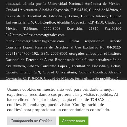
bimestral, editada por la Universidad Nacional Autónoma de México,
Ciudad Universitaria, Alcaldía Coyoacán, C.P. 04510, Ciudad de México, a
través de la Facultad de Filosofía y Letras, Circuito Interior, Ciudad
Universitaria, S/N, Col. Copilco, Alcaldía Coyoacán, C.P. 4510, Ciudad de
México, Teléfono: 5550-8008, Extensión: 21815, Fax:56160
047,https://reflexionesmarginales.com,
reflexionesmarginales3.0@gmail.com Editor responsable: Alberto
Constante López, Reserva de Derechos al Uso Exclusivo No. 04-2022-
052718494700- 102, ISSN: 2007-8501 otorgados ambos por el Instituto
Nacional de Derecho de Autor. Responsable de la última actualización de
este número, Alberto Constante López , Facultad de Filosofía y Letras,
Circuito Interior, S/N, Ciudad Universitaria, Colonia Copilco, Alcaldía
Coyoacán, C. P., 04510, Ciudad de México, fecha última de modificación,
1 de abril de 2025. Las opiniones expresadas por los autores no
Usamos cookies en nuestro sitio web para brindarle la mejor
necesariamente reflejan la postura de la revista, ni de Universidad Nacional
experiencia, recordando sus preferencias y visitas repetidas. Al
Autónoma de México. Los autores son responsables de los contenidos de
hacer clic en "Aceptar todas", acepta el uso de TODAS las
sus artículos. Se autoriza la reproducción total o parcial de los textos aquí
cookies. Sin embargo, puede visitar "Configuración de
publicados siempre y cuando se cite la fuente completa y la dirección
cookies" para proporcionar un consentimiento controlado.
electrónica de la publicación.
Configuración de Cookies
Aceptar todas