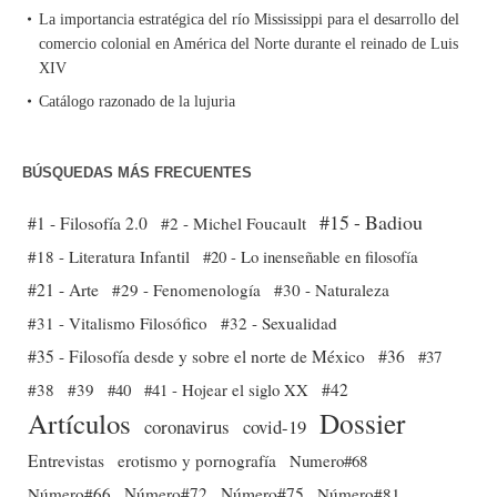
La importancia estratégica del río Mississippi para el desarrollo del
comercio colonial en América del Norte durante el reinado de Luis
XIV
Catálogo razonado de la lujuria
BÚSQUEDAS MÁS FRECUENTES
#15 - Badiou
#1 - Filosofía 2.0
#2 - Michel Foucault
#18 - Literatura Infantil
#20 - Lo inenseñable en filosofía
#21 - Arte
#29 - Fenomenología
#30 - Naturaleza
#31 - Vitalismo Filosófico
#32 - Sexualidad
#35 - Filosofía desde y sobre el norte de México
#36
#37
#38
#39
#40
#41 - Hojear el siglo XX
#42
Dossier
Artículos
coronavirus
covid-19
Entrevistas
erotismo y pornografía
Numero#68
Número#66
Número#72
Número#75
Número#81