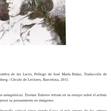
sombra de las Luces,
Prólogo de José María Ridao, Traducción de
erg / Círculo de Lectores, Barcelona, 2011.
s antagónicas. Tzvetan Todorov retrata en su ensayo sobre el artista
xpresó su pensamiento en imágenes
iografía colosal sigue siendo Goya el más ignoto de los artistas