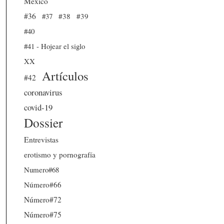
México
#36
#37
#38
#39
#40
#41 - Hojear el siglo
XX
Artículos
#42
coronavirus
covid-19
Dossier
Entrevistas
erotismo y pornografía
Numero#68
Número#66
Número#72
Número#75