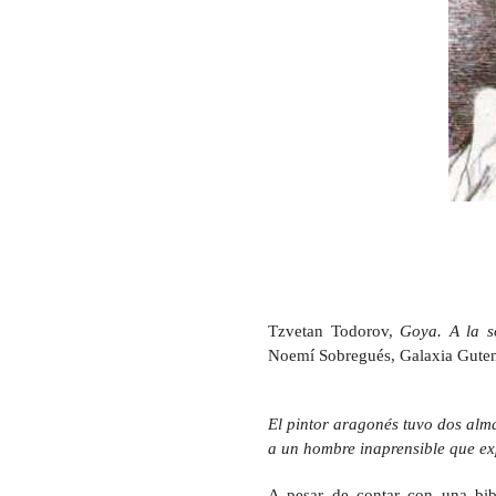
Tzvetan Todorov,
Goya. A la 
Noemí Sobregués, Galaxia Gutenb
El pintor aragonés tuvo dos alma
a un hombre inaprensible que e
A pesar de contar con una bibl