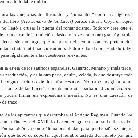
én una indudable unidad.
usa las categorías de “ilustrado” y “romántico” con cierta ligereza,
o del libro
(A la sombra de las Luces)
parece situar a Goya en aquel
e no llegó a cruzar la puerta del romanticismo. Todorov cree que el
arrancarse de la tradición clásica y lo ve como otra gran figura del
decer, sin embargo, que no pierda el tiempo con los pretendidos
 tanta tinta inútil han consumido. Todorov los da por sentado (algo
pasa rápidamente a las cuestiones relevantes.
 la estela de los satíricos españoles, Gallardo, Miñano y (más tarde)
su producción, y es la otra parte, oculta, velada, la que destruye toda
el exiguo territorio de los afrancesados. No cabe imaginar a un
 “la noche de las Luces”, concibiendo una barbaridad como
Saturno
ue podría firmar un expresionista alemán. No es una cuestión de
 de trazo.
no de los epicentros que derrumban el Antiguo Régimen. Cuando los
smo a finales del XVIII lo hacen en guerra contra la Ilustración
sión napoleónica como última posibilidad para que España se integre
isión que hubo de soportar aquel hombre aislado del mundo por una