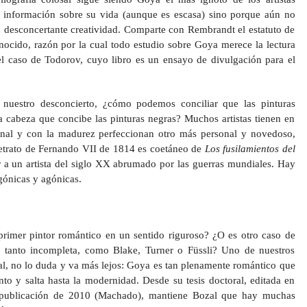
e información sobre su vida (aunque es escasa) sino porque aún no
 desconcertante creatividad. Comparte con Rembrandt el estatuto de
nocido, razón por la cual todo estudio sobre Goya merece la lectura
 el caso de Todorov, cuyo libro es un ensayo de divulgación para el
nuestro desconcierto, ¿cómo podemos conciliar que las pinturas
 cabeza que concibe las pinturas negras? Muchos artistas tienen en
onal y con la madurez perfeccionan otro más personal y novedoso,
retrato de Fernando VII de 1814 es coetáneo de
Los fusilamientos del
r a un artista del siglo XX abrumado por las guerras mundiales. Hay
ónicas y agónicas.
rimer pintor romántico en un sentido riguroso? ¿O es otro caso de
lo tanto incompleta, como Blake, Turner o Füssli? Uno de nuestros
al, no lo duda y va más lejos: Goya es tan plenamente romántico que
o y salta hasta la modernidad. Desde su tesis doctoral, editada en
 publicación de 2010 (Machado), mantiene Bozal que hay muchas