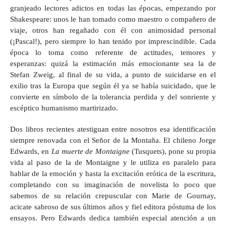
granjeado lectores adictos en todas las épocas, empezando por
Shakespeare: unos le han tomado como maestro o compañero de
viaje, otros han regañado con él con animosidad personal
(¡Pascal!), pero siempre lo han tenido por imprescindible. Cada
época lo toma como referente de actitudes, temores y
esperanzas: quizá la estimación más emocionante sea la de
Stefan Zweig, al final de su vida, a punto de suicidarse en el
exilio tras la Europa que según él ya se había suicidado, que le
convierte en símbolo de la tolerancia perdida y del sonriente y
escéptico humanismo martirizado.
Dos libros recientes atestiguan entre nosotros esa identificación
siempre renovada con el Señor de la Montaña. El chileno Jorge
Edwards, en
La muerte de Montaigne
(Tusquets), pone su propia
vida al paso de la de Montaigne y le utiliza en paralelo para
hablar de la emoción y hasta la excitación erótica de la escritura,
completando con su imaginación de novelista lo poco que
sabemos de su relación crepuscular con Marie de Gournay,
acicate sabroso de sus últimos años y fiel editora póstuma de los
ensayos. Pero Edwards dedica también especial atención a un