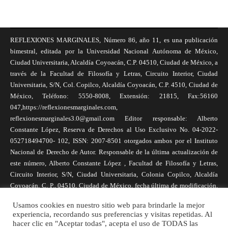
REFLEXIONES MARGINALES, Número 86, año 11, es una publicación
bimestral, editada por la Universidad Nacional Autónoma de México,
Ciudad Universitaria, Alcaldía Coyoacán, C.P. 04510, Ciudad de México, a
través de la Facultad de Filosofía y Letras, Circuito Interior, Ciudad
Universitaria, S/N, Col. Copilco, Alcaldía Coyoacán, C.P. 4510, Ciudad de
México, Teléfono: 5550-8008, Extensión: 21815, Fax:56160
047,https://reflexionesmarginales.com,
reflexionesmarginales3.0@gmail.com Editor responsable: Alberto
Constante López, Reserva de Derechos al Uso Exclusivo No. 04-2022-
052718494700- 102, ISSN: 2007-8501 otorgados ambos por el Instituto
Nacional de Derecho de Autor. Responsable de la última actualización de
este número, Alberto Constante López , Facultad de Filosofía y Letras,
Circuito Interior, S/N, Ciudad Universitaria, Colonia Copilco, Alcaldía
Coyoacán, C. P., 04510, Ciudad de México, fecha última de modificación,
1 de abril de 2025. Las opiniones expresadas por los autores no
Usamos cookies en nuestro sitio web para brindarle la mejor
necesariamente reflejan la postura de la revista, ni de Universidad Nacional
experiencia, recordando sus preferencias y visitas repetidas. Al
Autónoma de México. Los autores son responsables de los contenidos de
hacer clic en "Aceptar todas", acepta el uso de TODAS las