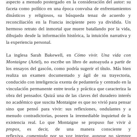
aspecto a menudo postergado en la consideración del autor: su
faceta como político en una época convulsa de enfrentamientos
dinásticos y religiosos, su búsqueda tenaz de acuerdo y
reconciliación en la Francia incipiente pero ya dividida. Un
hermoso retrato del inmortal que muere batallando por la vida,
dibujado desde la información histórica, la intuición narrativa y
la experiencia personal.
La inglesa Sarah Bakewell, en
Cómo vivir. Una vida con
Montaigne
(Ariel), no escribe un libro de autoayuda a partir de
los ensayos del gascón, como podría sugerir el título. Más bien
realiza un examen documentado y ágil de su trayectoria,
conducido con inteligencia exenta de pedantería y centrado en la
vinculación permanente entre teoría y práctica que caracteriza la
obra del pensador. Quizá una de las claves del duradero interés
no académico que suscita Montaigne es que no vivió para pensar
sino que pensó para vivir: sus reflexiones, ondulantes y a
menudo contradictorias, poseen la irremediable inquietud de la
existencia real. Lo que Montaigne se propuso fue vivir
à
propos,
es decir, de una manera consciente y
reflexiva,
comentada
por su voz interior, aunque no siempre