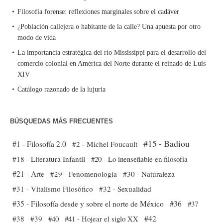
Filosofía forense: reflexiones marginales sobre el cadáver
¿Población callejera o habitante de la calle? Una apuesta por otro
modo de vida
La importancia estratégica del río Mississippi para el desarrollo del
comercio colonial en América del Norte durante el reinado de Luis
XIV
Catálogo razonado de la lujuria
BÚSQUEDAS MÁS FRECUENTES
#15 - Badiou
#1 - Filosofía 2.0
#2 - Michel Foucault
#18 - Literatura Infantil
#20 - Lo inenseñable en filosofía
#21 - Arte
#29 - Fenomenología
#30 - Naturaleza
#31 - Vitalismo Filosófico
#32 - Sexualidad
#35 - Filosofía desde y sobre el norte de México
#36
#37
#38
#39
#40
#41 - Hojear el siglo XX
#42