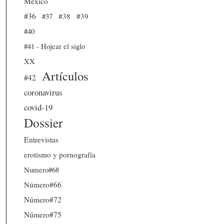
México
#36
#37
#38
#39
#40
#41 - Hojear el siglo
XX
Artículos
#42
coronavirus
covid-19
Dossier
Entrevistas
erotismo y pornografía
Numero#68
Número#66
Número#72
Número#75