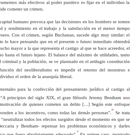
umentos más efectivos al poder punitivo es fijar en el individuo la
ide cometer un crimen.
l capital humano provoca que las decisiones en los hombres se tomen
dad y rendimiento en el trabajo y la satisfacción en el menor tiempo
seos. Con el crimen, según Buchanan, sucede algo muy similar: el
ito lo hace pensando que en el presente o futuro inmediato obtendrá
ucho mayor a la que representa el castigo al que se hace acreedor, el
o hasta el futuro lejano. El balance del máximo de utilidades, tanto
riminal y la población, se ve plasmado en el artilugio constitución
unción del neoliberalismo es impedir el retorno del monstruo e
dividuo el orden de la anarquía liberal.
ntales para la confección del pensamiento jurídico al castigo al
“A principios del siglo XIX, el gran filósofo Jeremy Bentham nos
a motivación de quienes cometen un delito […] Según este enfoque
iv
ponden a los incentivos, como todas las demás personas”.
Se trata
 “neutralizar todos los efectos surgidos desde el momento en que se
eccaria y Bentham- repensar los problemas económicos y darles
v
ico que fuera absolutamente adecuado”.
En primer caso, inspirado