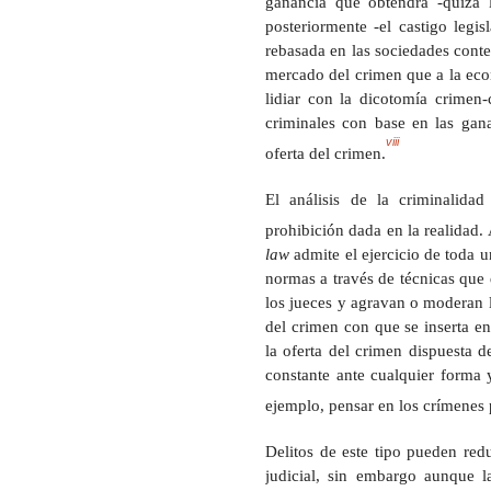
ganancia que obtendrá -quizá l
posteriormente -el castigo legi
rebasada en las sociedades cont
mercado del crimen que a la econ
lidiar con la dicotomía crimen
criminales con base en las gana
viii
oferta del crimen.
El análisis de la criminalida
prohibición dada en la realidad
law
admite el ejercicio de toda 
normas a través de técnicas que 
los jueces y agravan o moderan
del crimen con que se inserta e
la oferta del crimen dispuesta d
constante ante cualquier forma 
ejemplo, pensar en los crímenes 
Delitos de este tipo pueden redu
judicial, sin embargo aunque l