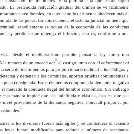
a satisfacción de un interés- y la pérdida a la que estará sujeto
slado. La pretendida reducción gradual del crimen se ve fácilmente
emporáneas neoliberales, en cuyo seno los crímenes obedecen más al
omía de las penas. En consecuencia el sistema judicial no tiene que
-criminal, sencillamente se ocupa de la economía de las conductas
nciasy pérdidas que obtenga el infractor, esto es, conforme a una
d vista desde el neoliberalismo permite pensar la ley como una
ix
. A la manera de un
speech act
el castigo junto con el
enforcement of
una serie de instrumentos para proporcionarle realidad a los códigos y
detectan y detienen a los criminales, aportan pruebas contundentes a
 la pena consignada. Estos elementos componen la demanda negativa
n el mercado la conducta ilegal del hombre económico. Sin embargo
e esta manera impide que sea indefinida y elástica, esto es, que sea
y nivel proveniente de la demanda negativa. Foucault propone, por
x
pasionales.
cirse si los divorcios fueran más ágiles y se combatiera el laxismo
as leyes fueran modificadas para reducir el número de asesinatos