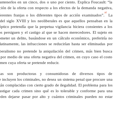
antenerlos en un cinco, dos o uno por ciento. Explica Foucault: “la
ación de la oferta con respecto a los efectos de la demanda negativa,
xi
rentes franjas o los diferentes tipos de acción examinados”.
La
s del siglo XVIII y los neoliberales es que aquellos pensaban en la
ptico pretendía que la perpetua vigilancia hiciera consientes a los
os persiguen y el castigo al que se hacen merecedores. El sujeto en
ometer un delito, basándose en un cálculo económico, preferiría no
atinamente, las infracciones se reducirían hasta ser eliminadas por
eralismo no pretende la aniquilación del crimen, más bien busca
 por medio de una oferta negativa del crimen, en cuyo caso el costo
imen cuya oferta se pretende reducir.
eas son productoras y consumidoras de diversos tipos de
 incluyen los criminales, no desea un sistema penal que procure una
stán complacidas con cierto grado de ilegalidad. El problema para los
stigar cada crimen sino qué es lo tolerable y conforme para una
den dejarse pasar por alto y cuántos criminales pueden no estar