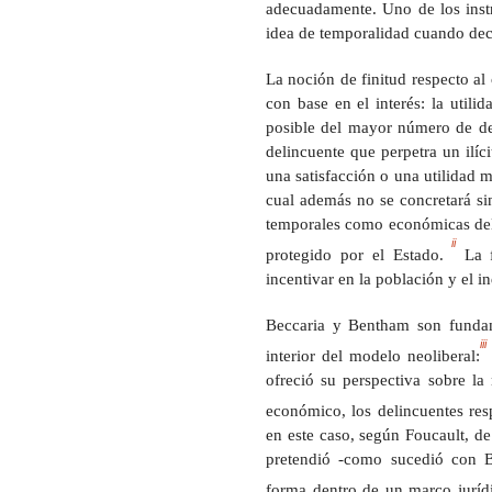
adecuadamente. Uno de los instr
idea de temporalidad cuando dec
La noción de finitud respecto a
con base en el interés: la utili
posible del mayor número de de
delincuente que perpetra un ilíc
una satisfacción o una utilidad m
cual además no se concretará sin
temporales como económicas del c
ii
protegido por el Estado.
La f
incentivar en la población y el in
Beccaria y Bentham son fundame
iii
interior del modelo neoliberal:
ofreció su perspectiva sobre l
económico, los delincuentes res
en este caso, según Foucault, de
pretendió -como sucedió con B
forma dentro de un marco juríd