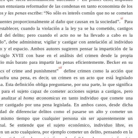
un entusiasta reformador de las condenas en tanto economista de los
tos y las penas
escribe: “No sólo es interés común que no se cometan
vi
cuentes proporcionalmente al daño que causan en la sociedad”.
Para
stablecer, cuando la violación a la ley ya se ha cometido, castigos
d del delito; pero cuando el acto no se ha llevado a cabo es la
lo”, debe administrar, vigilar y castigar con antelación al individuo
o y el espacio. Ambos autores sugieren pensar la impartición de la
 siglo XVIII con base en el análisis del crimen desde la propia
io más barato para impartir las penas eficientemente. Becker en su
vii
ics of crime and punishment
”
define crimen como la acción que
ufra una pena, es decir, un crimen es un acto que está legislado
 Esta definición obliga preguntarse, por una parte, lo que significa
para el sujeto capaz de cometer acciones sujetas a castigos, pero
 analizar al
homo œconomicus
en tanto individuo que comete una
ser castigado por una pena legislada. En ambos casos, desde dicha
lidad de diferenciar delitos como el pasarse un alto y cometer un
l mismo tiempo que cualquier persona sin ser aparentemente un
al. Se entiende que el sujeto económico, individuo libre, es
en un acto cualquiera, por ejemplo cometer un delito, pensando en la