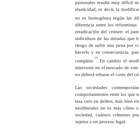
pasionales resulta muy difícil m
elasticidad, es decir, la modific
no es homogénea según las dife
diferencia entre los reformista
erradicación del crimen: el panó
individuos de las miradas que l
riesgo de sufrir una pena por c
hacerlo y en consecuencia, paul
xii
completo.
En cambio el neolib
intervenir en el mercado de este
no deberá rebasar el costo del cr
Las sociedades contemporán
comportamientos entre los que se
tasa cero en delitos, más bien e
neoliberales no es más cómo ca
sociedad, cuántos crímenes pue
sujetos a un proceso legal.