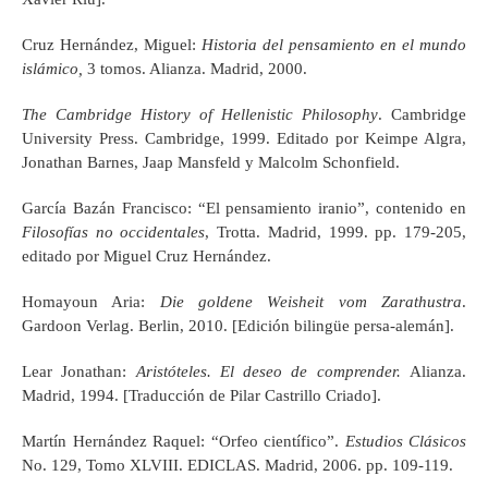
Cruz Hernández, Miguel:
Historia del pensamiento en el mundo
islámico,
3 tomos. Alianza. Madrid, 2000.
The Cambridge History of Hellenistic Philosophy
. Cambridge
University Press. Cambridge, 1999. Editado por Keimpe Algra,
Jonathan Barnes, Jaap Mansfeld y Malcolm Schonfield.
García Bazán Francisco: “El pensamiento iranio”, contenido en
Filosofías no occidentales
, Trotta. Madrid, 1999. pp. 179-205,
editado por Miguel Cruz Hernández.
Homayoun Aria:
Die goldene Weisheit vom Zarathustra
.
Gardoon Verlag. Berlin, 2010. [Edición bilingüe persa-alemán].
Lear Jonathan:
Aristóteles. El deseo de comprender.
Alianza.
Madrid, 1994. [Traducción de Pilar Castrillo Criado].
Martín Hernández Raquel: “Orfeo científico”.
Estudios Clásicos
No. 129, Tomo XLVIII. EDICLAS. Madrid, 2006. pp. 109-119.