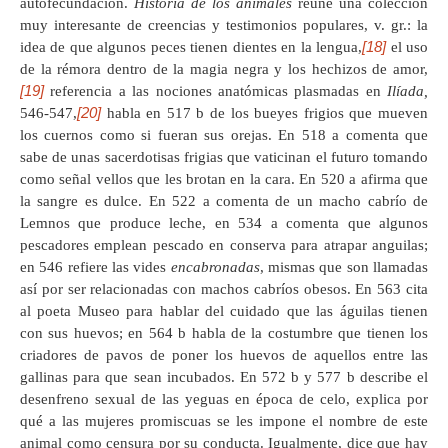
autofecundación.
Historia de los animales
reúne una colección
muy interesante de creencias y testimonios populares, v. gr.: la
[18]
idea de que algunos peces tienen dientes en la lengua,
el uso
de la rémora dentro de la magia negra y los hechizos de amor,
[19]
referencia a las nociones anatómicas plasmadas en
Ilíada,
[20]
546-547,
habla en 517 b de los bueyes frigios que mueven
los cuernos como si fueran sus orejas. En 518 a comenta que
sabe de unas sacerdotisas frigias que vaticinan el futuro tomando
como señal vellos que les brotan en la cara. En 520 a afirma que
la sangre es dulce. En 522 a comenta de un macho cabrío de
Lemnos que produce leche, en 534 a comenta que algunos
pescadores emplean pescado en conserva para atrapar anguilas;
en 546 refiere las vides
encabronadas
, mismas que son llamadas
así por ser relacionadas con machos cabríos obesos. En 563 cita
al poeta Museo para hablar del cuidado que las águilas tienen
con sus huevos; en 564 b habla de la costumbre que tienen los
criadores de pavos de poner los huevos de aquellos entre las
gallinas para que sean incubados. En 572 b y 577 b describe el
desenfreno sexual de las yeguas en época de celo, explica por
qué a las mujeres promiscuas se les impone el nombre de este
animal como censura por su conducta. Igualmente, dice que hay