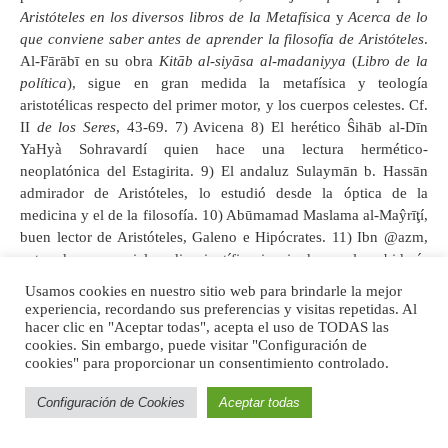
Aristóteles en los diversos libros de la Metafísica
y
Acerca de lo
que conviene saber antes de aprender la filosofía de Aristóteles
.
Al-Fārābī en su obra
Kitāb al-siyāsa al-madaniyya
(
Libro de la
política
), sigue en gran medida la metafísica y teología
aristotélicas respecto del primer motor, y los cuerpos celestes. Cf.
II
de los Seres
, 43-69. 7) Avicena 8) El herético Ŝihāb al-Dīn
YaHyà Sohravardí quien hace una lectura hermético-
neoplatónica del Estagirita. 9) El andaluz Sulaymān b. Hassān
admirador de Aristóteles, lo estudió desde la óptica de la
medicina y el de la filosofía. 10) Abūmamad Maslama al-Maŷrīţí,
buen lector de Aristóteles, Galeno e Hipócrates. 11) Ibn @azm,
autor de una enciclopedia científica inspirada por la sabiduría
griega, incluyó la lógica de Aristóteles como tópico fundamental
Usamos cookies en nuestro sitio web para brindarle la mejor
de su trabajo. 12) Yehudá ha-Leví enfocado en el estudio de la
experiencia, recordando sus preferencias y visitas repetidas. Al
filosofía natural de Aristóteles y Galeno. 13) Abū Şalt quien fue
hacer clic en "Aceptar todas", acepta el uso de TODAS las
cookies. Sin embargo, puede visitar "Configuración de
muy influido por C
ategorías, Sobre la interpretación, Primeros
y
cookies" para proporcionar un consentimiento controlado.
Segundos Analíticos
. 14) Ibn Ţufayl, filósofo andaluz y gran
lector y comentarista de Aristóteles. 15) Averroes, intérprete de
Configuración de Cookies
Aceptar todas
Aristóteles muy estimado dentro del mundo islámico y
considerado la máxima autoridad para leer al Estagirita, todavía