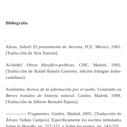
Bibliografía
Afnan, Soheil:
El pensamiento de Avicena.
FCE. México, 1965.
[Traducción de Vera Yamuni].
Al-fārābí:
Obras filosófico-políticas.
CSIC. Madrid, 1992.
[Traducción de Rafaél Ramón Guerrero, edición bilingüe árabe-
castellano].
Aristóteles:
Acerca de la adivinación por el sueño.
Contenido en
Breves tratados de historia natural
. Gredos. Madrid, 1998.
[Traducción de Alberto Bernabé Pajares].
————–:
Fragmentos.
Gredos. Madrid, 2005. [Traducción de
Álvaro Vallejo Campos]. Específicamente los escritos intitulados
Sobre la filosofía,
pp. 257-322, y
Sobre los poetas
, pp. 243-255.