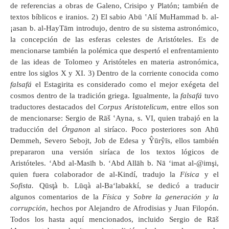
de referencias a obras de Galeno, Crisipo y Platón; también de
textos bíblicos e iranios. 2) El sabio Abū ‛Alí MuHammad b. al-
¡asan b. al-HayTām introdujo, dentro de su sistema astronómico,
la concepción de las esferas celestes de Aristóteles. Es de
mencionarse también la polémica que despertó el enfrentamiento
de las ideas de Tolomeo y Aristóteles en materia astronómica,
entre los siglos X y XI. 3) Dentro de la corriente conocida como
falsafá
el Estagirita es considerado como el mejor exégeta del
cosmos dentro de la tradición griega. Igualmente, la
falsafá
tuvo
traductores destacados del
Corpus Aristotelicum
, entre ellos son
de mencionarse: Sergio de Rāš ‛Ayna, s. VI, quien trabajó en la
traducción del
Órganon
al siríaco. Poco posteriores son Ahū
Demmeh, Severo Sebojt, Job de Edesa y Ŷūrŷīs, ellos también
prepararon una versión siríaca de los textos lógicos de
Aristóteles. ‘Abd al-Masīh b. ‘Abd Allāh b. Nā ‘imat al-@imşi,
quien fuera colaborador de al-Kindí, tradujo la
Física
y el
Sofista.
Qūsţà b. Lūqà al-Ba‘labakkí, se dedicó a traducir
algunos comentarios de la
Física
y
Sobre la generación y la
corrupción
, hechos por Alejandro de Afrodisias y Juan Filopón.
Todos los hasta aquí mencionados, incluido Sergio de Rāš