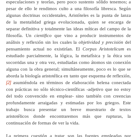
especulaciones y teorías, pero poco sustento sólido tenemos; a
pesar de ello le rendimos culto a una filosofía libresca. Según
algunas doctrinas occidentales, Aristóteles es la punta de lanza
de la mentalidad griega evolucionada, quien se encarga de
separar definitiva y totalmente las ideas míticas del campo de la
filosofía. Un
científico
que vino a producir instrumentos de
análisis y reflexión sin los cuales la
objetividad y precisión
del
pensamiento actual no existirían. El
Corpus Aristotelicum
es
estudiado parcialmente, la lógica, la metafísica y la ética son
socorridas una y otra vez, estudiadas como átomos sin conexión
alguna con la obra general; simultáneamente, poco es lo que se
aborda la biología aristotélica en tanto que esquema de reflexión,
[2]
asumiéndola en términos de elaboración helena conectada
con prácticas no sólo técnico-científicas -adjetivo que no estoy
del todo convencido en emplear- sino también con creencias
profundamente arraigadas y estimadas por los griegos. Este
trabajo busca presentar un breve muestrario de textos
aristotélicos donde encontraremos más que rupturas, la
continuación de formas de ver la vida.
La primera cuestión a tratar son las fuentes empleadas por