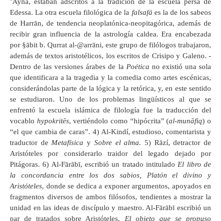
‛Ayna, estaban adscritos a la tradición de la escuela persa de
Edessa. La otra escuela filológica de la
falsafá
es la de los sabeos
de Harrān, de tendencia neoplatónica-neopitagórica, además de
recibir gran influencia de la astrología caldea. Era encabezada
por §ābit b. Qurrat al-@arrāni, este grupo de filólogos trabajaron,
además de textos aristotélicos, los escritos de Crisipo y Galeno. -
Dentro de las versiones árabes de la
Poética
no existió una sola
que identificara a la tragedia y la comedia como artes escénicas,
considerándolas parte de la lógica y la retórica, y, en este sentido
se estudiaron. Uno de los problemas lingüísticos al que se
enfrentó la escuela islámica de filología fue la traducción del
vocablo
hypokritēs
, vertiéndolo como “hipócrita” (
al-munāfiq
) o
“el que cambia de caras”. 4) Al-Kindí, estudioso, comentarista y
traductor de
Metafísica
y
Sobre el alma.
5) Rāzí, detractor de
Aristóteles por considerarlo traidor del legado dejado por
Pitágoras. 6) Al-Fārābī, escribió un tratado intitulado
El libro de
la concordancia entre los dos sabios, Platón el divino y
Aristóteles
, donde se dedica a exponer argumentos, apoyados en
fragmentos diversos de ambos filósofos, tendientes a mostrar la
unidad en las ideas de discípulo y maestro. Al-Fārābī escribió un
par de tratados sobre Aristóteles,
El objeto que se propuso