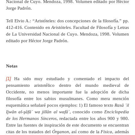
Nacional de Cuyo. Mendoza, 1998. Volumen editado por Héctor
Jorge Padrón.
Tell Elvio A.: “Aristóteles: dos concepciones de la filosofía.” pp.
412-416. Contenido en
Aristóteles.
Facultad de Filosofía y Letras
de La Universidad Nacional de Cuyo. Mendoza, 1998. Volumen
editado por Héctor Jorge Padrón.
Notas
[1]
Ha sido muy estudiado y comentado el impacto del
pensamiento aristotélico dentro del mundo medieval de
Occidente, no menos importante fue la adopción de dicha
filosofía entre los sabios musulmanes. Como mera mención
esquemática señalaré pocos ejemplos: 1) El famoso texto
Rasā ´il
Ijwān al-şāfā´ wa jillān al wafā´
, conocido como
Enciclopedia
de los Hermanos Sinceros
, redactada entre los años 900 y 980.
Entre las fuentes de inspiración de este documento se encuentran
citas de los tratados del
Órganon
, así como de la
Física
, además