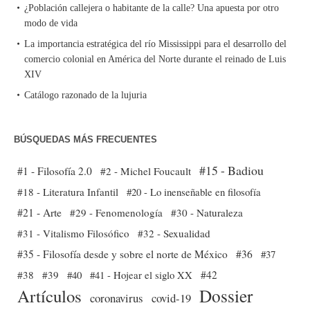
¿Población callejera o habitante de la calle? Una apuesta por otro
modo de vida
La importancia estratégica del río Mississippi para el desarrollo del
comercio colonial en América del Norte durante el reinado de Luis
XIV
Catálogo razonado de la lujuria
BÚSQUEDAS MÁS FRECUENTES
#15 - Badiou
#1 - Filosofía 2.0
#2 - Michel Foucault
#18 - Literatura Infantil
#20 - Lo inenseñable en filosofía
#21 - Arte
#29 - Fenomenología
#30 - Naturaleza
#31 - Vitalismo Filosófico
#32 - Sexualidad
#35 - Filosofía desde y sobre el norte de México
#36
#37
#38
#39
#40
#41 - Hojear el siglo XX
#42
Dossier
Artículos
coronavirus
covid-19