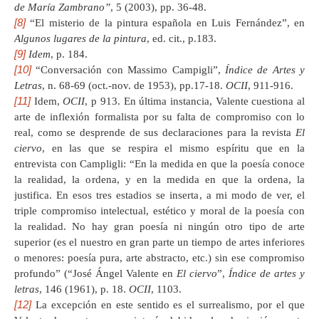
de María Zambrano”
, 5 (2003), pp. 36-48.
[8]
“El misterio de la pintura española en Luis Fernández”, en
Algunos lugares de la pintura
, ed. cit., p.183.
[9]
Idem
, p. 184.
[10]
“Conversación con Massimo Campigli”,
Índice de Artes y
Letras
, n. 68-69 (oct.-nov. de 1953), pp.17-18.
OCII
, 911-916.
[11]
Idem,
OCII
, p 913. En última instancia, Valente cuestiona al
arte de inflexión formalista por su falta de compromiso con lo
real, como se desprende de sus declaraciones para la revista
El
ciervo
, en las que se respira el mismo espíritu que en la
entrevista con Campligli: “En la medida en que la poesía conoce
la realidad, la ordena, y en la medida en que la ordena, la
justifica. En esos tres estadios se inserta, a mi modo de ver, el
triple compromiso intelectual, estético y moral de la poesía con
la realidad. No hay gran poesía ni ningún otro tipo de arte
superior (es el nuestro en gran parte un tiempo de artes inferiores
o menores: poesía pura, arte abstracto, etc.) sin ese compromiso
profundo” (“José Ángel Valente en
El ciervo
”,
Índice de artes y
letras
, 146 (1961), p. 18.
OCII
, 1103.
[12]
La excepción en este sentido es el surrealismo, por el que