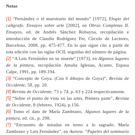
Notas
[1]
“Fernández o el muestrario del mundo” [1972],
Elogio del
calígrafo. Ensayos sobre arte
[2002], en
Obras Completas II.
Ensayos
, ed. de Andrés Sánchez Robayna, recopilación e
introducción de Claudio Rodríguez Fer, Círculo de Lectores,
Barcelona, 2008, pp. 475-477. En lo que sigue cito a partir de
esta edición con las siglas
OCII
, seguidas del número de página.
[2]
“A Luis Fernández en su muerte” [1973], en
Algunos lugares
de la pintura
, recopilación Amalia Iglesias, Acanto, Espasa
Calpe, 1991, pp. 189-194.
[3]
“Concepto de Goya. (Con 6 dibujos de Goya)”,
Revista de
Occidente
, 58, pp. 20.
[4]
Revista de Occidente
, 73 y 74, p. 63 y 224 respectivamente.
[5]
“Sobre el punto de vista en las artes. Primera parte”,
Revista
de Occidente
, 8 (febrero, 1924), p.156.
[6]
Tomo el dato de María Zambrano,
Algunos lugares de la
pintura
, ed. cit., p. 298.
[7]
“Encuentro de miradas en torno a lo sagrado. María
Zambrano y Luis Fernández”, en
Aurora.
“Papeles del seminario