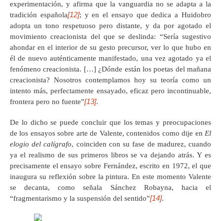
experimentación, y afirma que la vanguardia no se adapta a la
[12]
tradición española
; y en el ensayo que dedica a Huidobro
adopta un tono respetuoso pero distante, y da por agotado el
movimiento creacionista del que se deslinda: “Sería sugestivo
ahondar en el interior de su gesto precursor, ver lo que hubo en
él de nuevo auténticamente manifestado, una vez agotado ya el
fenómeno creacionista. […] ¿Dónde están los poetas del mañana
creacionista? Nosotros contemplamos hoy su teoría como un
intento más, perfectamente ensayado, eficaz pero incontinuable,
[13]
frontera pero no fuente”
.
De lo dicho se puede concluir que los temas y preocupaciones
de los ensayos sobre arte de Valente, contenidos como dije en
El
elogio del calígrafo
, coinciden con su fase de madurez, cuando
ya el realismo de sus primeros libros se va dejando atrás. Y es
precisamente el ensayo sobre Fernández, escrito en 1972, el que
inaugura su reflexión sobre la pintura. En este momento Valente
se decanta, como señala Sánchez Robayna, hacia el
[14]
“fragmentarismo y la suspensión del sentido”
.