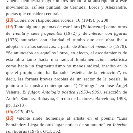
Valente demuestra mayor interés debido a la adscripción a este
movimiento, así sea puntual, de Cernuda, Lorca y Aleixandre,
poetas que considera centrales.
[13]
Cuadernos Hispanoamericanos
, 16 (1949), p. 208.
[14]
Tanto algunos poemas de este libro [
El inocente
] como otros
de
Treinta y siete fragmentos
(1972) y de
Interior con figuras
(1976) anuncian con claridad el rumbo que esta obra iba a
adoptar en años sucesivos, a partir de
Material memoria
(1979).
“Se anunciaba en aquellos libros, en efecto, el escoriamiento de
esta obra tanto hacia una radical fundamentación metafísica
como hacia un fragmentarismo no menos radical, inscrito en lo
que el propio autor ha llamado “estética de la retracción”, es
decir, las formas breves propias de un sector de la poesía, la
pintura o la música contemporánea”( “Prólogo” en José Ángel
Valente,
El fulgor. Antología poética (1953-1996)
, selección de
Andrés Sánchez Robayna, Círculo de Lectores, Barcelona, 1998,
pp. 12-13).
[15]
OCII
, 475.
[16]
Valente rinde homenaje al artista en el poema “Luis
Fernández: Llega de otro lugar noticia de su muerte” en
Interior
con figuras
(1976),
OCI
, 352.