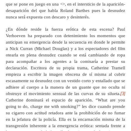
que se pone en juego en una <
>, en el intersticio de la aparición-
desaparición del que habla Roland Barthes pues la desnudez
nunca será expuesta con descaro y desinterés.
¿En dónde reside la fuerza erótica de esta escena? Paul
Verhoeven ha preparado con detenimiento los momentos que
anticipan su emergencia desde la secuencia en donde le permite
a Nick Curran (Michael Douglas) y a los espectadores del film
otearla en plena desnudez cuando se está cambiando de ropa
para acompañar a los agentes a la comisaría a prestar su
declaración. Escritora de su propia trama, Catherine Tramell
empieza a escribir la imagen obscena de sí misma al cubrir
escasamente su desnudez con un vestido corto y entallado que se
adhiere al cuerpo a la manera de un guante que no oculta ni
[3]
obstruye el movimiento sensual de las curvas de su silueta.
Catherine dominará el espacio de aparición. “What are you
going to do, charge me with smoking?” les dice cuando prende
su cigarro con actitud retadora ante la prohibición de no fumar
en la jefatura de la policía. Ella es la encarnación misma de la
transgresión inherente a la emergencia erótica: sentada frente a