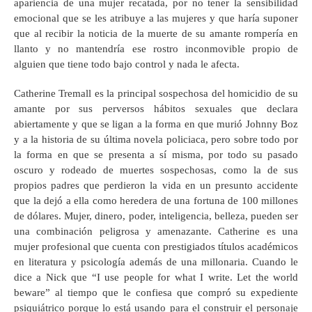
apariencia de una mujer recatada, por no tener la sensibilidad
emocional que se les atribuye a las mujeres y que haría suponer
que al recibir la noticia de la muerte de su amante rompería en
llanto y no mantendría ese rostro inconmovible propio de
alguien que tiene todo bajo control y nada le afecta.
Catherine Tremall es la principal sospechosa del homicidio de su
amante por sus perversos hábitos sexuales que declara
abiertamente y que se ligan a la forma en que murió Johnny Boz
y a la historia de su última novela policiaca, pero sobre todo por
la forma en que se presenta a sí misma, por todo su pasado
oscuro y rodeado de muertes sospechosas, como la de sus
propios padres que perdieron la vida en un presunto accidente
que la dejó a ella como heredera de una fortuna de 100 millones
de dólares. Mujer, dinero, poder, inteligencia, belleza, pueden ser
una combinación peligrosa y amenazante. Catherine es una
mujer profesional que cuenta con prestigiados títulos académicos
en literatura y psicología además de una millonaria. Cuando le
dice a Nick que “I use people for what I write. Let the world
beware” al tiempo que le confiesa que compró su expediente
psiquiátrico porque lo está usando para el construir el personaje