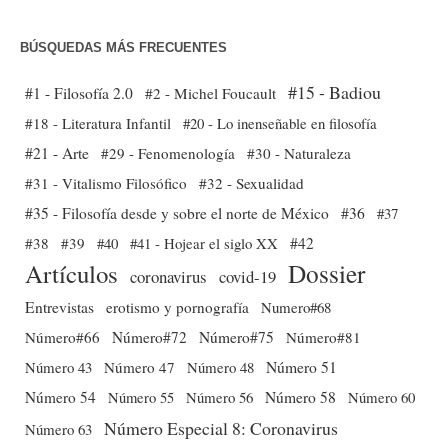
BÚSQUEDAS MÁS FRECUENTES
#15 - Badiou
#1 - Filosofía 2.0
#2 - Michel Foucault
#18 - Literatura Infantil
#20 - Lo inenseñable en filosofía
#21 - Arte
#29 - Fenomenología
#30 - Naturaleza
#31 - Vitalismo Filosófico
#32 - Sexualidad
#35 - Filosofía desde y sobre el norte de México
#36
#37
#38
#39
#40
#41 - Hojear el siglo XX
#42
Dossier
Artículos
coronavirus
covid-19
Entrevistas
erotismo y pornografía
Numero#68
Número#66
Número#72
Número#75
Número#81
Número 51
Número 43
Número 47
Número 48
Número 54
Número 56
Número 58
Número 60
Número 55
Número Especial 8: Coronavirus
Número 63