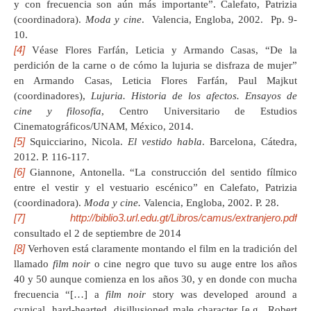
y con frecuencia son aún más importante”. Calefato, Patrizia
(coordinadora).
Moda y cine
. Valencia, Engloba, 2002. Pp. 9-
10.
[4]
Véase Flores Farfán, Leticia y Armando Casas, “De la
perdición de la carne o de cómo la lujuria se disfraza de mujer”
en Armando Casas, Leticia Flores Farfán, Paul Majkut
(coordinadores),
Lujuria. Historia de los afectos. Ensayos de
cine y filosofía
, Centro Universitario de Estudios
Cinematográficos/UNAM, México, 2014.
[5]
Squicciarino, Nicola.
El vestido habla
. Barcelona, Cátedra,
2012. P. 116-117.
[6]
Giannone, Antonella. “La construcción del sentido fílmico
entre el vestir y el vestuario escénico” en Calefato, Patrizia
(coordinadora).
Moda y cine.
Valencia, Engloba, 2002. P. 28.
[7]
http://biblio3.url.edu.gt/Libros/camus/extranjero.pdf
consultado el 2 de septiembre de 2014
[8]
Verhoven está claramente montando el film en la tradición del
llamado
film noir
o cine negro que tuvo su auge entre los años
40 y 50 aunque comienza en los años 30, y en donde con mucha
frecuencia “[…] a
film noir
story was developed around a
cynical, hard-hearted, disillusioned male character [e.g., Robert