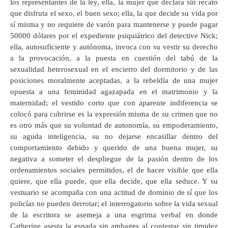
los representantes de la ley, ella, la mujer que declara sin recato
que disfruta el sexo, el buen sexo; ella, la que decide su vida por
sí misma y no requiere de varón para mantenerse y puede pagar
50000 dólares por el expediente psiquiátrico del detective Nick;
ella, autosuficiente y autónoma, invoca con su vestir su derecho
a la provocación, a la puesta en cuestión del tabú de la
sexualidad heterosexual en el encierro del dormitorio y de las
posiciones moralmente aceptadas, a la rebeldía de una mujer
opuesta a una feminidad agazapada en el matrimonio y la
maternidad; el vestido corto que con aparente indiferencia se
colocó para cubrirse es la expresión misma de su crimen que no
es otro más que su voluntad de autonomía, su empoderamiento,
su aguda inteligencia, su no dejarse encasillar dentro del
comportamiento debido y querido de una buena mujer, su
negativa a someter el despliegue de la pasión dentro de los
ordenamientos sociales permitidos, el de hacer visible que ella
quiere, que ella puede, que ella decide, que ella seduce. Y su
vestuario se acompaña con una actitud de dominio de sí que los
policías no pueden derrotar; el interrogatorio sobre la vida sexual
de la escritora se asemeja a una esgrima verbal en donde
Catherine asesta la espada sin ambages al contestar sin timidez