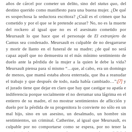
años de cárcel por cometer un delito, sino del
status quo
, del
destino querido como manifiesto para una buena mujer. ¿De qué
es sospechosa la seductora escritora? ¿Cuál es el crimen que ha
cometido y por el que se le pretende acusar? No, no es la muerte
del rockero al igual que no es el asesinato cometido por
Meursault lo que hace que el personaje de
El extranjero
de
Camus sea condenado. Meursault es culpable de no desgarrarse
y morir de llanto en el funeral de su madre; ¿de qué no será
capaz aquél que no demuestra ni el más mínimo sentimiento de
duelo ante la pérdida de la mujer a la quien le debe la vida?
Meursault piensa para sí mismo “…que, al cabo, era un domingo
de menos, que mamá estaba ahora enterrada, que iba a reanudar
[7]
el trabajo y que después de todo, nada había cambiado…”;
y
el jurado tiene que dejar en claro que hay que castigar su apatía e
indiferencia porque socialmente el no derramar una lágrima en el
entierro de su madre, el no mostrar sentimientos de aflicción y
duelo por la pérdida de su progenitora lo convierte no sólo en un
mal hijo, sino en un asesino, un desalmado, un hombre sin
sentimientos, un criminal. Catherine, al igual que Meursault, es
culpable por no comportarse como se espera, por no tener la