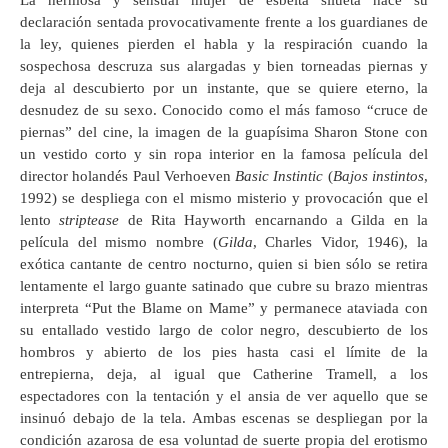
La hermosa y sensual mujer de esbelta silueta hace su
declaración sentada provocativamente frente a los guardianes de
la ley, quienes pierden el habla y la respiración cuando la
sospechosa descruza sus alargadas y bien torneadas piernas y
deja al descubierto por un instante, que se quiere eterno, la
desnudez de su sexo. Conocido como el más famoso “cruce de
piernas” del cine, la imagen de la guapísima Sharon Stone con
un vestido corto y sin ropa interior en la famosa película del
director holandés Paul Verhoeven
Basic Instintic
(
Bajos instintos
,
1992) se despliega con el mismo misterio y provocación que el
lento
striptease
de Rita Hayworth encarnando a Gilda en la
película del mismo nombre (
Gilda
, Charles Vidor, 1946), la
exótica cantante de centro nocturno, quien si bien sólo se retira
lentamente el largo guante satinado que cubre su brazo mientras
interpreta “Put the Blame on Mame” y permanece ataviada con
su entallado vestido largo de color negro, descubierto de los
hombros y abierto de los pies hasta casi el límite de la
entrepierna, deja, al igual que Catherine Tramell, a los
espectadores con la tentación y el ansia de ver aquello que se
insinuó debajo de la tela. Ambas escenas se despliegan por la
condición azarosa de esa voluntad de suerte propia del erotismo