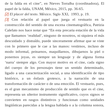
de la falda en el cine”, en Nieves Torralba (coordinadora), El
papel de la falda, UNAM, México, 2015, pp. 36-65.
[2]
El placer del texto
. México. Siglo XXI, 1993, p. 19.
[3]
Con relación al papel que juega el vestuario en la
construcción del sentido de una escena cinematográfica, Patrizia
Calefato nos hace notar que “En esta precaria estación de la vida
que llamamos ‘realidad’, ninguno de nosotros, ni siquiera el más
descuidado y distraído, puede sinceramente afirmar que se viste
con lo primero que le cae a las manos: vestirnos, incluso de
modo informal, peinarnos, maquillarnos, dibujarnos la piel o
ponernos joyas, es siempre un lenguaje y de alguna forma
‘narra’ siempre algo. Con mayor motivo en el cine, cada signo
del cuerpo de los personajes tiene un sentido determinado,
ligado a una caracterización social, a una identificación de tipo
histórico, a un énfasis grotesco, a la narración de una
transformación de carácter o de una emoción. El vestuario, pues,
es el gran mecanismo de producción de sentido que es el cine,
representa un ulterior instrumento significativo, cuyos signos se
convierten en rasgos distintivos y funcionan como unidades
lingüísticas parecidas a la lengua hablada o a la columna sonora,