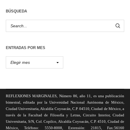
BÚSQUEDA
ENTRADAS POR MES
REFLEXIONES MARGINALES, Número 86, año 11, es una publicación
bimestral, editada por la Universidad Nacional Autónoma de México,
Ciudad Universitaria, Alcaldía Coyoacán, C.P. 04510, Ciudad de México, a
través de la Facultad de Filosofía y Letras, Circuito Interior, Ciudad
Universitaria, S/N, Col. Copilco, Alcaldía Coyoacán, C.P. 4510, Ciudad de
México, Teléfono: 5550-8008, Extensión: 21815, Fax:56160