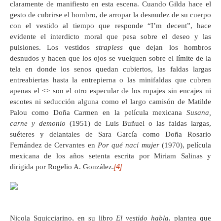
claramente de manifiesto en esta escena. Cuando Gilda hace el
gesto de cubrirse el hombro, de arropar la desnudez de su cuerpo
con el vestido al tiempo que responde “I’m decent”, hace
evidente el interdicto moral que pesa sobre el deseo y las
pulsiones. Los vestidos
strapless
que dejan los hombros
desnudos y hacen que los ojos se vuelquen sobre el límite de la
tela en donde los senos quedan cubiertos, las faldas largas
entreabiertas hasta la entrepierna o las minifaldas que cubren
apenas el <
> son el otro especular de los ropajes sin encajes ni
escotes ni seducción alguna como el largo camisón de Matilde
Palou como Doña Carmen en la película mexicana
Susana,
carne y demonio
(1951) de Luis Buñuel o las faldas largas,
suéteres y delantales de Sara García como Doña Rosario
Fernández de Cervantes en
Por qué nací mujer
(1970), película
mexicana de los años setenta escrita por Miriam Salinas y
[4]
dirigida por Rogelio A. González.
Nicola Squicciarino, en su libro
El vestido habla
, plantea que