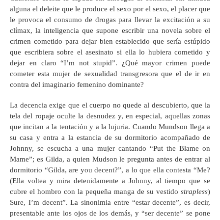
alguna el deleite que le produce el sexo por el sexo, el placer que
le provoca el consumo de drogas para llevar la excitación a su
clímax, la inteligencia que supone escribir una novela sobre el
crimen cometido para dejar bien establecido que sería estúpido
que escribiera sobre el asesinato si ella lo hubiera cometido y
dejar en claro “I’m not stupid”. ¿Qué mayor crimen puede
cometer esta mujer de sexualidad transgresora que el de ir en
contra del imaginario femenino dominante?
La decencia exige que el cuerpo no quede al descubierto, que la
tela del ropaje oculte la desnudez y, en especial, aquellas zonas
que incitan a la tentación y a la lujuria. Cuando Mundson llega a
su casa y entra a la estancia de su dormitorio acompañado de
Johnny, se escucha a una mujer cantando “Put the Blame on
Mame”; es Gilda, a quien Mudson le pregunta antes de entrar al
dormitorio “Gilda, are you decent?”, a lo que ella contesta “Me?
(Ella voltea y mira detenidamente a Johnny, al tiempo que se
cubre el hombro con la pequeña manga de su vestido
strapless
)
Sure, I’m decent”. La sinonimia entre “estar decente”, es decir,
presentable ante los ojos de los demás, y “ser decente” se pone