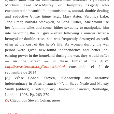
Mitchum, Fred MacMurray, or Humphrey Bogart] who
encountered a beautiful but promiscuous, amoral, double-dealing
and seductive
femme fatale
[e.g., Mary Astor, Veronica Lake,
Jane Greer, Barbara Stanwyck, or Lana Turner]. She would use
her feminine wiles and come -hither sexuality to manipulate him
into becoming the fall guy – often following a murder. After a
betrayal or double-cross, she was frequently destroyed as well,
often at the cost of the hero’s life. As women during the war
period were given new-found independence and better job-
earning power in the homeland during the war, they would suffer
— on the screen — in these films of the 40s”.
http://www.filmsite.org/filmnoir5.html
consultado el 2 de
septiembre de 2014
[8] Véase Cohan, Steven, “Censorship and narrative
indeterminacy in
Basic Instinct
: <
>”, in Steve Neale and Murray
Smith (editors),
Contemporary Hollywood Cinema
, Routledge,
London, 1998, Pp. 263-279.
[9]
Citado por Steven Cohan,
idem.