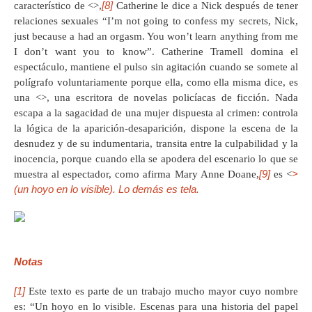
[8]
característico de <
>,
Catherine le dice a Nick después de tener
relaciones sexuales “I’m not going to confess my secrets, Nick,
just because a had an orgasm. You won’t learn anything from me
I don’t want you to know”. Catherine Tramell domina el
espectáculo, mantiene el pulso sin agitación cuando se somete al
polígrafo voluntariamente porque ella, como ella misma dice, es
una <
>, una escritora de novelas policíacas de ficción. Nada
escapa a la sagacidad de una mujer dispuesta al crimen: controla
la lógica de la aparición-desaparición, dispone la escena de la
desnudez y de su indumentaria, transita entre la culpabilidad y la
inocencia, porque cuando ella se apodera del escenario lo que se
[9]
>
muestra al espectador, como afirma Mary Anne Doane,
es <
(un hoyo en lo visible). Lo demás es tela.
Notas
[1]
Este texto es parte de un trabajo mucho mayor cuyo nombre
es: “Un hoyo en lo visible. Escenas para una historia del papel