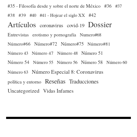
#35 - Filosofía desde y sobre el norte de México
#36
#37
#38
#39
#40
#41 - Hojear el siglo XX
#42
Dossier
Artículos
coronavirus
covid-19
Entrevistas
erotismo y pornografía
Numero#68
Número#66
Número#72
Número#75
Número#81
Número 51
Número 43
Número 47
Número 48
Número 54
Número 56
Número 58
Número 60
Número 55
Número Especial 8: Coronavirus
Número 63
Reseñas
Traducciones
política y entorno
Uncategorized
Vidas Infames