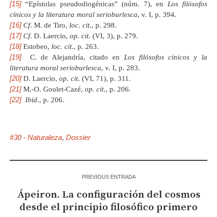
[15]
“Epístolas pseudodiogénicas” (núm. 7), en
Los filósofos
cínicos y la literatura moral serioburlesca
, v. I, p. 394.
[16]
Cf
. M. de Tiro,
loc. cit
., p. 298.
[17]
Cf
. D. Laercio,
op. cit
. (VI, 3), p. 279.
[18]
Estobeo,
loc. cit
., p. 263.
[19]
C. de Alejandría, citado en
Los filósofos cínicos y la
literatura moral serioburlesca
, v. I, p. 283.
[20]
D. Laercio,
op. cit
. (VI, 71), p. 311.
[21]
M.-O. Goulet-Cazé,
op. cit
., p. 206.
[22]
Ibíd
., p. 206.
#30 - Naturaleza
Dossier
,
PREVIOUS ENTRADA
Ápeiron. La configuración del cosmos
desde el principio filosófico primero