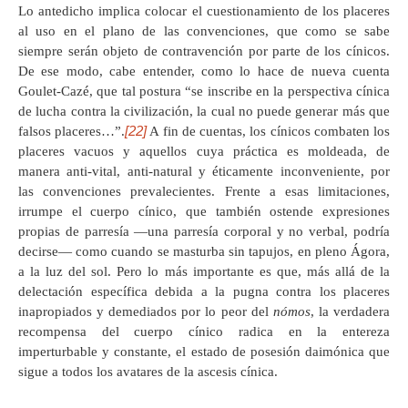
Lo antedicho implica colocar el cuestionamiento de los placeres
al uso en el plano de las convenciones, que como se sabe
siempre serán objeto de contravención por parte de los cínicos.
De ese modo, cabe entender, como lo hace de nueva cuenta
Goulet-Cazé, que tal postura “se inscribe en la perspectiva cínica
de lucha contra la civilización, la cual no puede generar más que
[22]
falsos placeres…”.
A fin de cuentas, los cínicos combaten los
placeres vacuos y aquellos cuya práctica es moldeada, de
manera anti-vital, anti-natural y éticamente inconveniente, por
las convenciones prevalecientes. Frente a esas limitaciones,
irrumpe el cuerpo cínico, que también ostende expresiones
propias de parresía —una parresía corporal y no verbal, podría
decirse— como cuando se masturba sin tapujos, en pleno Ágora,
a la luz del sol. Pero lo más importante es que, más allá de la
delectación específica debida a la pugna contra los placeres
inapropiados y demediados por lo peor del
nómos
, la verdadera
recompensa del cuerpo cínico radica en la entereza
imperturbable y constante, el estado de posesión daimónica que
sigue a todos los avatares de la ascesis cínica.