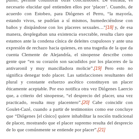
necesario elucidar qué entienden ellos por ‘placer’. Cuando, de
acuerdo con Estobeo, para Diógenes el Perro, “la mayoría,
estando vivos, se pudrían a sí mismos, humedeciéndose con
[18]
baños y disipándose con los placeres sexuales…”
y, de esa
manera, desplegaban una existencia execrable, resulta claro que
estamos ante la condena cínica de deleites crapulosos y ante una
expresión de rechazo hacia quienes, en una tragedia de la que da
cuenta Clemente de Alejandría, el sinopense describe como
gente que “en su corazón son sacudidos por los placeres de la
[19]
antivaronil y muy mancilladora molicie”.
Pero esto no
significa denegar todo placer. Las satisfacciones resultantes del
plural y constante esfuerzo ascético constituyen un placer
éticamente aceptable. Por eso notifica otra vez Diógenes Laercio
que, a criterio del sinopense, “el desprecio del placer, una vez
[20]
practicado, resulta muy placentero”.
Cabe coincidir con
Goulet-Cazé, cuando a partir de testimonios como ese concluye
que “Diógenes [el cínico] quiere inhabilitar la noción tradicional
de placer, mostrando que el placer supremo resulta del desprecio
[21]
de lo que comúnmente se entiende por placer”.