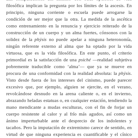
filosófica implican la pregunta por los límites de la ascesis. En
principio, ninguna corriente o escuela puede arrogarse la
condición de ser mejor que la otra. La medida de la ascética
como entrenamiento en la renuncia y ejercicio reiterado de la
construcción de un cuerpo y un alma fuertes, cónsonos con la
solidez de la
phýsis
no puede apelar a ninguna heteronomía,
ningún referente externo al alma que ha optado por la vida
virtuosa, que es la vida filosófica. En este punto, el criterio
primordial es la satisfacción de una
psiché
—realidad subjetiva
pobremente traducible como ‘alma’— que ya se mueve en
procura de una conformidad con la realidad absoluta: la
phýsis
.
Visto desde fuera de los intereses del cinismo, puede parecer
excesivo que, por ejemplo, alguien se ejercite, en el verano,
revolcándose desnudo en la arena caliente o, en el invierno,
abrazando heladas estatuas o, en cualquier estación, tendiendo la
mano mendicante a mudas esculturas, con el fin de forjar un
cuerpo resistente al calor y al frío más agudos, así como un
ánimo imperturbable ante el desprecio de los indolentes y
tacaños. Pero la imputación de extremismo carece de sentido, en
virtud de que ninguna experiencia es cuantificable y el cínico