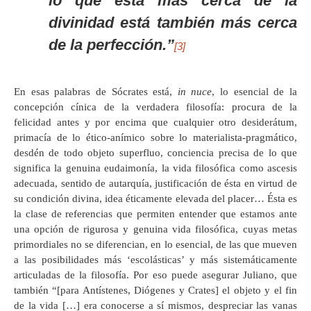
lo que está más cerca de la
divinidad está también más cerca
de la perfección.”
[3]
En esas palabras de Sócrates está,
in nuce
, lo esencial de la
concepción cínica de la verdadera filosofía: procura de la
felicidad antes y por encima que cualquier otro desiderátum,
primacía de lo ético-anímico sobre lo materialista-pragmático,
desdén de todo objeto superfluo, conciencia precisa de lo que
significa la genuina eudaimonía, la vida filosófica como ascesis
adecuada, sentido de autarquía, justificación de ésta en virtud de
su condición divina, idea éticamente elevada del placer… Ésta es
la clase de referencias que permiten entender que estamos ante
una opción de rigurosa y genuina vida filosófica, cuyas metas
primordiales no se diferencian, en lo esencial, de las que mueven
a las posibilidades más ‘escolásticas’ y más sistemáticamente
articuladas de la filosofía. Por eso puede asegurar Juliano, que
también “[para Antístenes, Diógenes y Crates] el objeto y el fin
de la vida […] era conocerse a sí mismos, despreciar las vanas