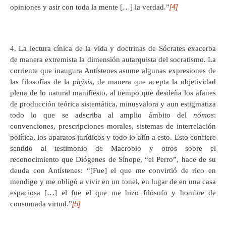
[4]
opiniones y asir con toda la mente […] la verdad.”
4. La lectura cínica de la vida y doctrinas de Sócrates exacerba
de manera extremista la dimensión autarquista del socratismo. La
corriente que inaugura Antístenes asume algunas expresiones de
las filosofías de la
phýsis
, de manera que acepta la objetividad
plena de lo natural manifiesto, al tiempo que desdeña los afanes
de producción teórica sistemática, minusvalora y aun estigmatiza
todo lo que se adscriba al amplio ámbito del
nómos
:
convenciones, prescripciones morales, sistemas de interrelación
política, los aparatos jurídicos y todo lo afín a esto. Esto confiere
sentido al testimonio de Macrobio y otros sobre el
reconocimiento que Diógenes de Sínope, “el Perro”, hace de su
deuda con Antístenes: “[Fue] el que me convirtió de rico en
mendigo y me obligó a vivir en un tonel, en lugar de en una casa
espaciosa […] el fue el que me hizo filósofo y hombre de
[5]
consumada virtud.”