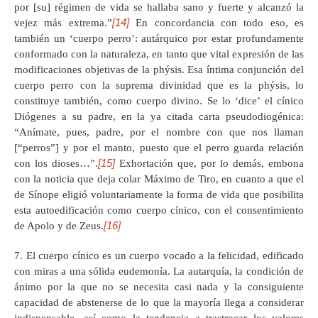
por [su] régimen de vida se hallaba sano y fuerte y alcanzó la
[14]
vejez más extrema.”
En concordancia con todo eso, es
también un ‘cuerpo perro’: autárquico por estar profundamente
conformado con la naturaleza, en tanto que vital expresión de las
modificaciones objetivas de la phýsis. Esa íntima conjunción del
cuerpo perro con la suprema divinidad que es la phýsis, lo
constituye también, como cuerpo divino. Se lo ‘dice’ el cínico
Diógenes a su padre, en la ya citada carta pseudodiogénica:
“Anímate, pues, padre, por el nombre con que nos llaman
[“perros”] y por el manto, puesto que el perro guarda relación
[15]
con los dioses…”.
Exhortación que, por lo demás, embona
con la noticia que deja colar Máximo de Tiro, en cuanto a que el
de Sínope eligió voluntariamente la forma de vida que posibilita
esta autoedificación como cuerpo cínico, con el consentimiento
[16]
de Apolo y de Zeus.
7. El cuerpo cínico es un cuerpo vocado a la felicidad, edificado
con miras a una sólida eudemonía. La autarquía, la condición de
ánimo por la que no se necesita casi nada y la consiguiente
capacidad de abstenerse de lo que la mayoría llega a considerar