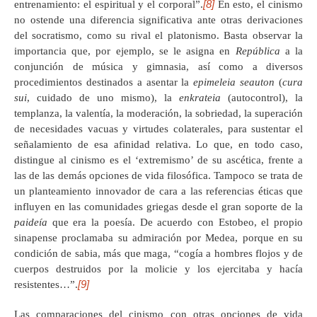
[8]
entrenamiento: el espiritual y el corporal”.
En esto, el cinismo
no ostende una diferencia significativa ante otras derivaciones
del socratismo, como su rival el platonismo. Basta observar la
importancia que, por ejemplo, se le asigna en
República
a la
conjunción de música y gimnasia, así como a diversos
procedimientos destinados a asentar la
epimeleia seauton
(
cura
sui
, cuidado de uno mismo), la
enkrateia
(autocontrol), la
templanza, la valentía, la moderación, la sobriedad, la superación
de necesidades vacuas y virtudes colaterales, para sustentar el
señalamiento de esa afinidad relativa. Lo que, en todo caso,
distingue al cinismo es el ‘extremismo’ de su ascética, frente a
las de las demás opciones de vida filosófica. Tampoco se trata de
un planteamiento innovador de cara a las referencias éticas que
influyen en las comunidades griegas desde el gran soporte de la
paideía
que era la poesía. De acuerdo con Estobeo, el propio
sinapense proclamaba su admiración por Medea, porque en su
condición de sabia, más que maga, “cogía a hombres flojos y de
cuerpos destruidos por la molicie y los ejercitaba y hacía
[9]
resistentes…”.
Las comparaciones del cinismo con otras opciones de vida