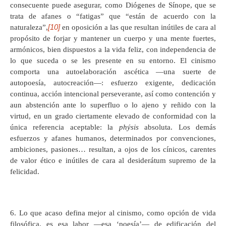
consecuente puede asegurar, como Diógenes de Sínope, que se
trata de afanes o “fatigas” que “están de acuerdo con la
[10]
naturaleza”,
en oposición a las que resultan inútiles de cara al
propósito de forjar y mantener un cuerpo y una mente fuertes,
armónicos, bien dispuestos a la vida feliz, con independencia de
lo que suceda o se les presente en su entorno. El cinismo
comporta una autoelaboración ascética —una suerte de
autopoesía, autocreación—: esfuerzo exigente, dedicación
continua, acción intencional perseverante, así como contención y
aun abstención ante lo superfluo o lo ajeno y reñido con la
virtud, en un grado ciertamente elevado de conformidad con la
única referencia aceptable: la
phýsis
absoluta. Los demás
esfuerzos y afanes humanos, determinados por convenciones,
ambiciones, pasiones… resultan, a ojos de los cínicos, carentes
de valor ético e inútiles de cara al desiderátum supremo de la
felicidad.
6. Lo que acaso defina mejor al cinismo, como opción de vida
filosófica, es esa labor —esa ‘poesía’— de edificación del