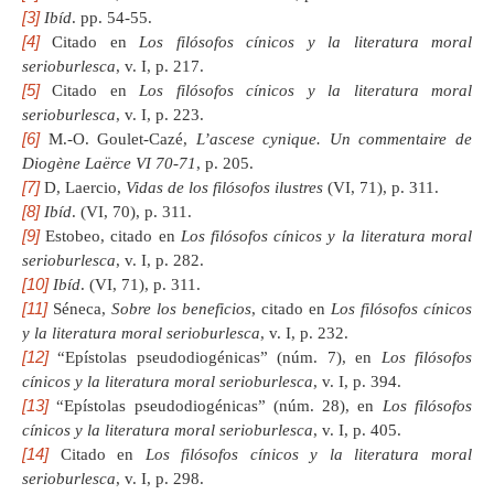
[3]
Ibíd
. pp. 54-55.
[4]
Citado en
Los filósofos cínicos y la literatura moral
serioburlesca
, v. I, p. 217.
[5]
Citado en
Los filósofos cínicos y la literatura moral
serioburlesca
, v. I, p. 223.
[6]
M.-O. Goulet-Cazé,
L’ascese cynique. Un commentaire de
Diogène Laërce VI 70-71
, p. 205.
[7]
D, Laercio,
Vidas de los filósofos ilustres
(VI, 71), p. 311.
[8]
Ibíd
. (VI, 70), p. 311.
[9]
Estobeo, citado en
Los filósofos cínicos y la literatura moral
serioburlesca
, v. I, p. 282.
[10]
Ibíd
. (VI, 71), p. 311.
[11]
Séneca,
Sobre los beneficios
, citado en
Los filósofos cínicos
y la literatura moral serioburlesca
, v. I, p. 232.
[12]
“Epístolas pseudodiogénicas” (núm. 7), en
Los filósofos
cínicos y la literatura moral serioburlesca
, v. I, p. 394.
[13]
“Epístolas pseudodiogénicas” (núm. 28), en
Los filósofos
cínicos y la literatura moral serioburlesca
, v. I, p. 405.
[14]
Citado en
Los filósofos cínicos y la literatura moral
serioburlesca
, v. I, p. 298.