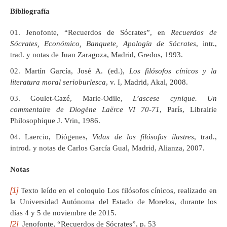
Bibliografía
Jenofonte, “Recuerdos de Sócrates”, en
Recuerdos de
Sócrates, Económico, Banquete, Apología de Sócrates
, intr.,
trad. y notas de Juan Zaragoza, Madrid, Gredos, 1993.
Martín García, José A. (ed.),
Los filósofos cínicos y la
literatura moral serioburlesca
, v. I, Madrid, Akal, 2008.
Goulet-Cazé, Marie-Odile,
L’ascese cynique.
Un
commentaire de Diogène Laërce VI 70-71
, París, Librairie
Philosophique J. Vrin, 1986.
Laercio, Diógenes,
Vidas de los filósofos ilustres
, trad.,
introd. y notas de Carlos García Gual, Madrid, Alianza, 2007.
Notas
[1]
Texto leído en el coloquio Los filósofos cínicos, realizado en
la Universidad Autónoma del Estado de Morelos, durante los
días 4 y 5 de noviembre de 2015.
[2]
Jenofonte, “Recuerdos de Sócrates”, p. 53