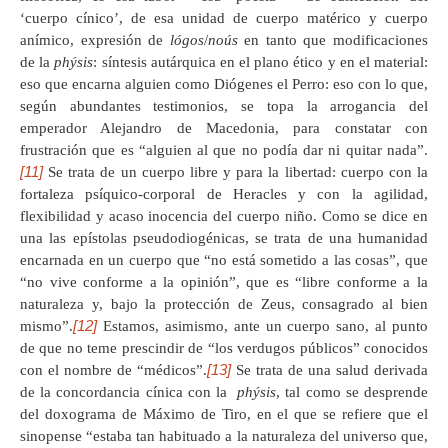
‘cuerpo cínico’, de esa unidad de cuerpo matérico y cuerpo
anímico, expresión de
lógos
/
noús
en tanto que modificaciones
de la
phýsis
: síntesis autárquica en el plano ético y en el material:
eso que encarna alguien como Diógenes el Perro: eso con lo que,
según abundantes testimonios, se topa la arrogancia del
emperador Alejandro de Macedonia, para constatar con
frustración que es “alguien al que no podía dar ni quitar nada”.
[11]
Se trata de un cuerpo libre y para la libertad: cuerpo con la
fortaleza psíquico-corporal de Heracles y con la agilidad,
flexibilidad y acaso inocencia del cuerpo niño. Como se dice en
una las epístolas pseudodiogénicas, se trata de una humanidad
encarnada en un cuerpo que “no está sometido a las cosas”, que
“no vive conforme a la opinión”, que es “libre conforme a la
naturaleza y, bajo la protección de Zeus, consagrado al bien
[12]
mismo”.
Estamos, asimismo, ante un cuerpo sano, al punto
de que no teme prescindir de “los verdugos públicos” conocidos
[13]
con el nombre de “médicos”.
Se trata de una salud derivada
de la concordancia cínica con la
phýsis
, tal como se desprende
del doxograma de Máximo de Tiro, en el que se refiere que el
sinopense “estaba tan habituado a la naturaleza del universo que,