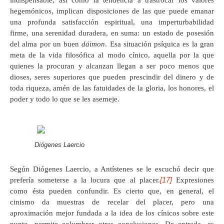
indispensable, así como la tendencia a trastrocar los valores
hegemónicos, implican disposiciones de las que puede emanar
una profunda satisfacción espiritual, una imperturbabilidad
firme, una serenidad duradera, en suma: un estado de posesión
del alma por un buen
dáimon
. Esa situación psíquica es la gran
meta de la vida filosófica al modo cínico, aquella por la que
quienes la procuran y alcanzan llegan a ser poco menos que
dioses, seres superiores que pueden prescindir del dinero y de
toda riqueza, amén de las fatuidades de la gloria, los honores, el
poder y todo lo que se les asemeje.
Diógenes Laercio
Según Diógenes Laercio, a Antístenes se le escuchó decir que
[17]
prefería someterse a la locura que al placer.
Expresiones
como ésta pueden confundir. Es cierto que, en general, el
cinismo da muestras de recelar del placer, pero una
aproximación mejor fundada a la idea de los cínicos sobre este
punto, permite columbrar otras conclusiones. De entrada, es