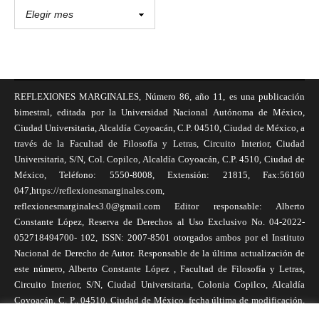
REFLEXIONES MARGINALES, Número 86, año 11, es una publicación
bimestral, editada por la Universidad Nacional Autónoma de México,
Ciudad Universitaria, Alcaldía Coyoacán, C.P. 04510, Ciudad de México, a
través de la Facultad de Filosofía y Letras, Circuito Interior, Ciudad
Universitaria, S/N, Col. Copilco, Alcaldía Coyoacán, C.P. 4510, Ciudad de
México, Teléfono: 5550-8008, Extensión: 21815, Fax:56160
047,https://reflexionesmarginales.com,
reflexionesmarginales3.0@gmail.com Editor responsable: Alberto
Constante López, Reserva de Derechos al Uso Exclusivo No. 04-2022-
052718494700- 102, ISSN: 2007-8501 otorgados ambos por el Instituto
Nacional de Derecho de Autor. Responsable de la última actualización de
este número, Alberto Constante López , Facultad de Filosofía y Letras,
Circuito Interior, S/N, Ciudad Universitaria, Colonia Copilco, Alcaldía
Coyoacán, C. P., 04510, Ciudad de México, fecha última de modificación,
1 de abril de 2025. Las opiniones expresadas por los autores no