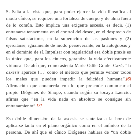
5. Salta a la vista que, para poder ejercer la vida filosófica al
modo cínico, se requiere una fortaleza de cuerpo y de alma fuera
de lo común. Esto implica una exigente ascesis, es decir, (1)
entrenarse tenazmente en el control del deseo, en el desprecio de
falsos satisfactores, en la superación de las pasiones y (2)
ejercitarse, igualmente de modo perseverante, en la autognosis y
en el dominio de sí. Impulsar con regularidad esa doble praxis es
lo único que, para los cínicos, garantiza la vida efectivamente
virtuosa. De ahí que, como asienta Marie-Odile Goulet-Cazé, “la
askèsis
aparece […] como el método que permite vencer todos
[6]
los males que pueden impedir la felicidad humana”.
Afirmación que concuerda con lo que pretende comunicar el
propio Diógenes de Sínope, cuando según su tocayo Laercio,
afirma que “en la vida nada en absoluto se consigue sin
[7]
entrenamiento”.
Esa doble dimensión de la ascesis se sintetiza a la hora de
aplicarse tanto en el plano orgánico como en el anímico de la
persona. De ahí que el cínico Diógenes hablara de “un doble