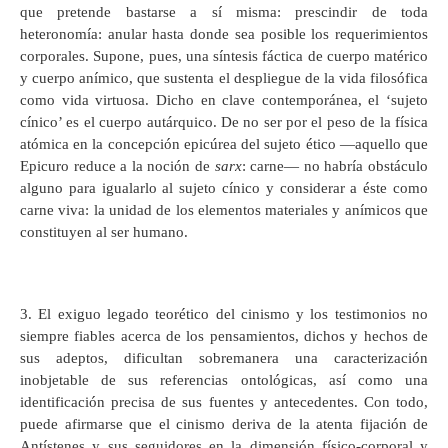
que pretende bastarse a sí misma: prescindir de toda
heteronomía: anular hasta donde sea posible los requerimientos
corporales. Supone, pues, una síntesis fáctica de cuerpo matérico
y cuerpo anímico, que sustenta el despliegue de la vida filosófica
como vida virtuosa. Dicho en clave contemporánea, el ‘sujeto
cínico’ es el cuerpo autárquico. De no ser por el peso de la física
atómica en la concepción epicúrea del sujeto ético —aquello que
Epicuro reduce a la noción de
sarx
: carne— no habría obstáculo
alguno para igualarlo al sujeto cínico y considerar a éste como
carne viva: la unidad de los elementos materiales y anímicos que
constituyen al ser humano.
3. El exiguo legado teorético del cinismo y los testimonios no
siempre fiables acerca de los pensamientos, dichos y hechos de
sus adeptos, dificultan sobremanera una caracterización
inobjetable de sus referencias ontológicas, así como una
identificación precisa de sus fuentes y antecedentes. Con todo,
puede afirmarse que el cinismo deriva de la atenta fijación de
Antístenes y sus seguidores en la dimensión físico-corporal y