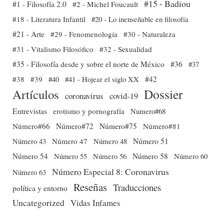
#15 - Badiou
#1 - Filosofía 2.0
#2 - Michel Foucault
#18 - Literatura Infantil
#20 - Lo inenseñable en filosofía
#21 - Arte
#29 - Fenomenología
#30 - Naturaleza
#31 - Vitalismo Filosófico
#32 - Sexualidad
#35 - Filosofía desde y sobre el norte de México
#36
#37
#38
#39
#40
#41 - Hojear el siglo XX
#42
Dossier
Artículos
coronavirus
covid-19
Entrevistas
erotismo y pornografía
Numero#68
Número#66
Número#72
Número#75
Número#81
Número 51
Número 43
Número 47
Número 48
Número 54
Número 56
Número 58
Número 60
Número 55
Número Especial 8: Coronavirus
Número 63
Reseñas
Traducciones
política y entorno
Uncategorized
Vidas Infames