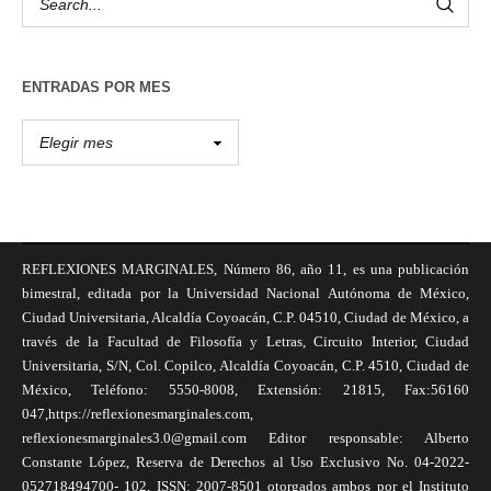
ENTRADAS POR MES
REFLEXIONES MARGINALES, Número 86, año 11, es una publicación
bimestral, editada por la Universidad Nacional Autónoma de México,
Ciudad Universitaria, Alcaldía Coyoacán, C.P. 04510, Ciudad de México, a
través de la Facultad de Filosofía y Letras, Circuito Interior, Ciudad
Universitaria, S/N, Col. Copilco, Alcaldía Coyoacán, C.P. 4510, Ciudad de
México, Teléfono: 5550-8008, Extensión: 21815, Fax:56160
047,https://reflexionesmarginales.com,
reflexionesmarginales3.0@gmail.com Editor responsable: Alberto
Constante López, Reserva de Derechos al Uso Exclusivo No. 04-2022-
052718494700- 102, ISSN: 2007-8501 otorgados ambos por el Instituto