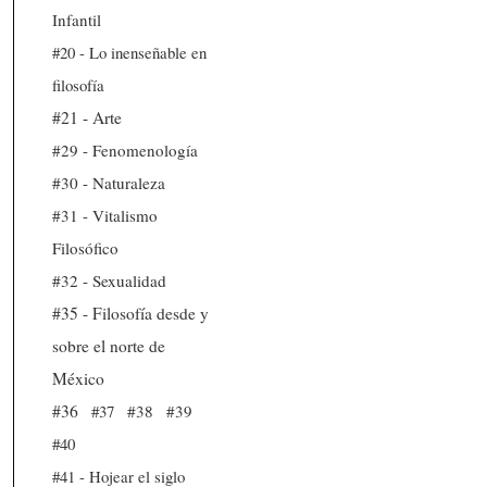
Infantil
#20 - Lo inenseñable en
filosofía
#21 - Arte
#29 - Fenomenología
#30 - Naturaleza
#31 - Vitalismo
Filosófico
#32 - Sexualidad
#35 - Filosofía desde y
sobre el norte de
México
#36
#37
#38
#39
#40
#41 - Hojear el siglo