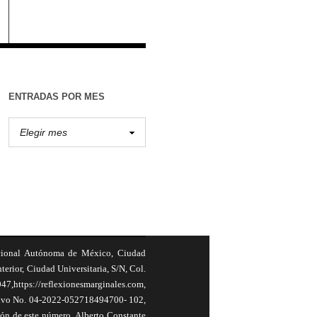
ENTRADAS POR MES
cional Autónoma de México, Ciudad
terior, Ciudad Universitaria, S/N, Col.
,https://reflexionesmarginales.com,
usivo No. 04-2022-052718494700- 102,
ión de este número, Alberto Constante