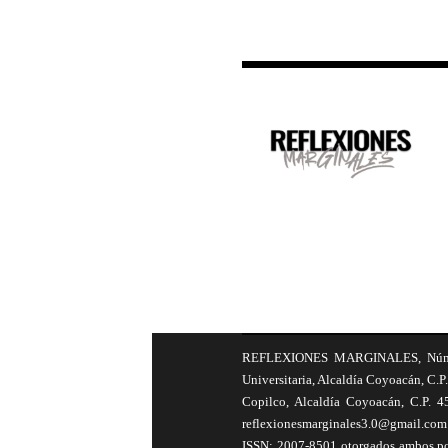
REFLEXIONES MARGINALES, Número 8
Universitaria, Alcaldía Coyoacán, C.P.
Copilco, Alcaldía Coyoacán, C.P. 4
reflexionesmarginales3.0@gmail.com 
ISSN: 2007-8501 otorgados ambos por 