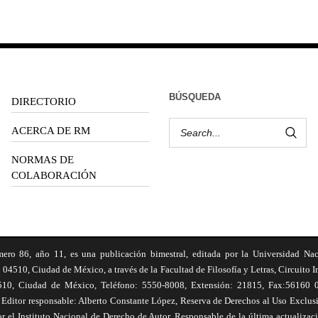
BÚSQUEDA
DIRECTORIO
ACERCA DE RM
NORMAS DE
COLABORACIÓN
6, año 11, es una publicación bimestral, editada por la Universidad Na
 04510, Ciudad de México, a través de la Facultad de Filosofía y Letras, Circuito In
510, Ciudad de México, Teléfono: 5550-8008, Extensión: 21815, Fax:56160 047
Editor responsable: Alberto Constante López, Reserva de Derechos al Uso Excl
el Instituto Nacional de Derecho de Autor. Responsable de la última actualizac