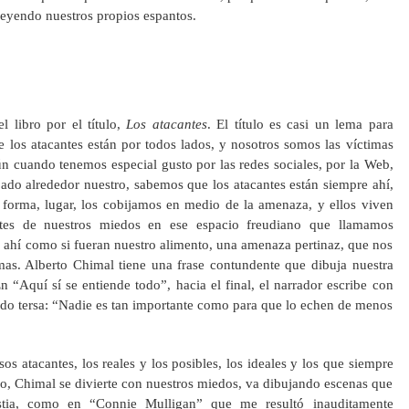
eyendo nuestros propios espantos.
 libro por el título,
Los atacantes
. El título es casi un lema para
 los atacantes están por todos lados, y nosotros somos las víctimas
ún cuando tenemos especial gusto por las redes sociales, por la Web,
rjado alrededor nuestro, sabemos que los atacantes están siempre ahí,
forma, lugar, los cobijamos en medio de la amenaza, y ellos viven
ntes de nuestros miedos en ese espacio freudiano que llamamos
n ahí como si fueran nuestro alimento, una amenaza pertinaz, que nos
as. Alberto Chimal tiene una frase contundente que dibuja nuestra
En “Aquí sí se entiende todo”, hacia el final, el narrador escribe con
ndo tersa: “Nadie es tan importante como para que lo echen de menos
os atacantes, los reales y los posibles, los ideales y los que siempre
, Chimal se divierte con nuestros miedos, va dibujando escenas que
stia, como en “Connie Mulligan” que me resultó inauditamente