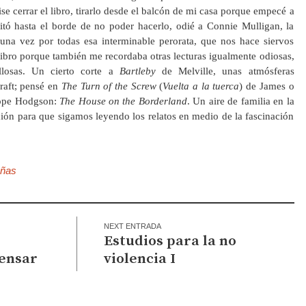
e cerrar el libro, tirarlo desde el balcón de mi casa porque empecé a
gitó hasta el borde de no poder hacerlo, odié a Connie Mulligan, la
 una vez por todas esa interminable perorata, que nos hace siervos
 libro porque también me recordaba otras lecturas igualmente odiosas,
losas. Un cierto corte a
Bartleby
de Melville, unas atmósferas
craft; pensé en
The Turn of the Screw
(
Vuelta a la tuerca
) de James o
 Hope Hodgson:
The House on the Borderland
. Un aire de familia en la
ición para que sigamos leyendo los relatos en medio de la fascinación
ñas
NEXT ENTRADA
Estudios para la no
Pensar
violencia I