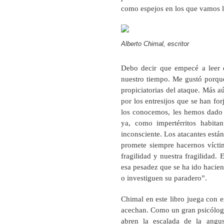
como espejos en los que vamos l
Alberto Chimal, escritor
Debo decir que empecé a leer el
nuestro tiempo. Me gustó porque
propiciatorias del ataque. Más a
por los entresijos que se han fo
los conocemos, les hemos dado 
ya, como impertérritos habita
inconsciente. Los atacantes está
promete siempre hacernos víctim
fragilidad y nuestra fragilidad. 
esa pesadez que se ha ido hacie
o investiguen su paradero”.
Chimal en este libro juega con es
acechan. Como un gran psicólogo
abren la escalada de la angu