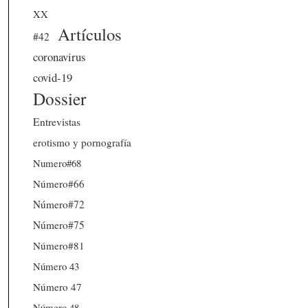
XX
Artículos
#42
coronavirus
covid-19
Dossier
Entrevistas
erotismo y pornografía
Numero#68
Número#66
Número#72
Número#75
Número#81
Número 43
Número 47
Número 48