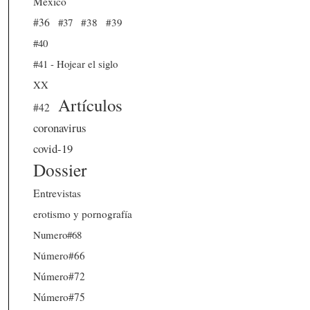
México
#36
#37
#38
#39
#40
#41 - Hojear el siglo
XX
Artículos
#42
coronavirus
covid-19
Dossier
Entrevistas
erotismo y pornografía
Numero#68
Número#66
Número#72
Número#75