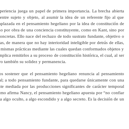
periencia juega un papel de primera importancia. La brecha abierta
entre sujeto y objeto, al asumir la idea de un referente fijo al que
mplazada en el pensamiento hegeliano por la idea de constitución de
no por obra de una conciencia constituyente, como en Kant, sino por
 concretas. Ello nace del rechazo de todo sustrato fundante, objetivo o
ias, de manera que no hay interioridad inteligible por detrás de ellas,
s mismas prácticas mediante las cuales quedan conformados objetos y
plica remitirlos a su proceso de constitución histórica, el cual, al ser
ero también su solidez y permanencia.
s sostener que el pensamiento hegeliano renuncia al pensamiento
ial; a todo pensamiento fundante, para quedarse únicamente con una
nte mediada por las producciones significantes de carácter temporal
como afirma Nancy, el pensamiento hegeliano apuesta por “no confiar
 a algo oculto, a algo escondido y a algo secreto. Es la decisión de un