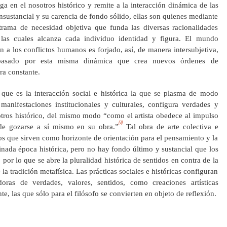
ga en el nosotros histórico y remite a la interacción dinámica de las
nsustancial y su carencia de fondo sólido, ellas son quienes mediante
trama de necesidad objetiva que funda las diversas racionalidades
 las cuales alcanza cada individuo identidad y figura. El mundo
n a los conflictos humanos es forjado, así, de manera intersubjetiva,
basado por esta misma dinámica que crea nuevos órdenes de
ra constante.
que es la interacción social e histórica la que se plasma de modo
anifestaciones institucionales y culturales, configura verdades y
tros histórico, del mismo modo “como el artista obedece al impulso
[3]
 de gozarse a sí mismo en su obra.”
Tal obra de arte colectiva e
jos que sirven como horizonte de orientación para el pensamiento y la
nada época histórica, pero no hay fondo último y sustancial que los
, por lo que se abre la pluralidad histórica de sentidos en contra de la
 la tradición metafísica. Las prácticas sociales e históricas configuran
doras de verdades, valores, sentidos, como creaciones artísticas
e, las que sólo para el filósofo se convierten en objeto de reflexión.