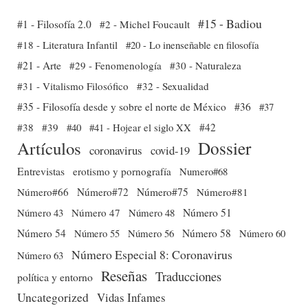
#15 - Badiou
#1 - Filosofía 2.0
#2 - Michel Foucault
#18 - Literatura Infantil
#20 - Lo inenseñable en filosofía
#21 - Arte
#29 - Fenomenología
#30 - Naturaleza
#31 - Vitalismo Filosófico
#32 - Sexualidad
#35 - Filosofía desde y sobre el norte de México
#36
#37
#38
#39
#40
#41 - Hojear el siglo XX
#42
Dossier
Artículos
coronavirus
covid-19
Entrevistas
erotismo y pornografía
Numero#68
Número#66
Número#72
Número#75
Número#81
Número 51
Número 43
Número 47
Número 48
Número 54
Número 56
Número 58
Número 60
Número 55
Número Especial 8: Coronavirus
Número 63
Reseñas
Traducciones
política y entorno
Uncategorized
Vidas Infames