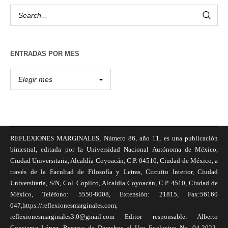
ENTRADAS POR MES
REFLEXIONES MARGINALES, Número 86, año 11, es una publicación
bimestral, editada por la Universidad Nacional Autónoma de México,
Ciudad Universitaria, Alcaldía Coyoacán, C.P. 04510, Ciudad de México, a
través de la Facultad de Filosofía y Letras, Circuito Interior, Ciudad
Universitaria, S/N, Col. Copilco, Alcaldía Coyoacán, C.P. 4510, Ciudad de
México, Teléfono: 5550-8008, Extensión: 21815, Fax:56160
047,https://reflexionesmarginales.com,
reflexionesmarginales3.0@gmail.com Editor responsable: Alberto
Constante López, Reserva de Derechos al Uso Exclusivo No. 04-2022-