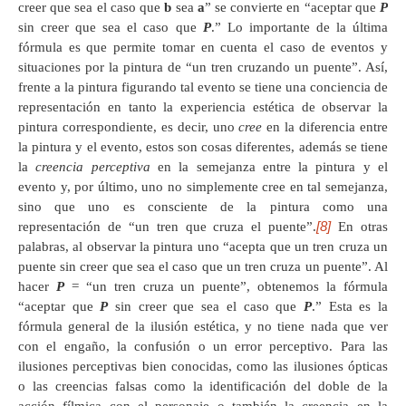
creer que sea el caso que
b
sea
a
” se convierte en “aceptar que
P
sin creer que sea el caso que
P
.” Lo importante de la última
fórmula es que permite tomar en cuenta el caso de eventos y
situaciones por la pintura de “un tren cruzando un puente”. Así,
frente a la pintura figurando tal evento se tiene una conciencia de
representación en tanto la experiencia estética de observar la
pintura correspondiente, es decir, uno
cree
en la diferencia entre
la pintura y el evento, estos son cosas diferentes, además se tiene
la
creencia perceptiva
en la semejanza entre la pintura y el
evento y, por último, uno no simplemente cree en tal semejanza,
sino que uno es consciente de la pintura como una
[8]
representación de “un tren que cruza el puente”.
En otras
palabras, al observar la pintura uno “acepta que un tren cruza un
puente sin creer que sea el caso que un tren cruza un puente”. Al
hacer
P
= “un tren cruza un puente”, obtenemos la fórmula
“aceptar que
P
sin creer que sea el caso que
P
.” Esta es la
fórmula general de la ilusión estética, y no tiene nada que ver
con el engaño, la confusión o un error perceptivo. Para las
ilusiones perceptivas bien conocidas, como las ilusiones ópticas
o las creencias falsas como la identificación del doble de la
acción fílmica con el personaje o también la creencia en la