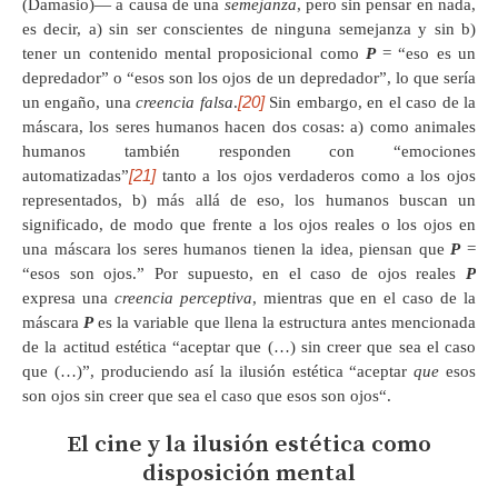
(Damasio)— a causa de una
semejanza
, pero sin pensar en nada,
es decir, a) sin ser conscientes de ninguna semejanza y sin b)
tener un contenido mental proposicional como
P
= “eso es un
depredador” o “esos son los ojos de un depredador”, lo que sería
[20]
un engaño, una
creencia falsa
.
Sin embargo, en el caso de la
máscara, los seres humanos hacen dos cosas: a) como animales
humanos también responden con “emociones
[21]
automatizadas”
tanto a los ojos verdaderos como a los ojos
representados, b) más allá de eso, los humanos buscan un
significado, de modo que frente a los ojos reales o los ojos en
una máscara los seres humanos tienen la idea, piensan que
P
=
“esos son ojos.” Por supuesto, en el caso de ojos reales
P
expresa una
creencia perceptiva
, mientras que en el caso de la
máscara
P
es la variable que llena la estructura antes mencionada
de la actitud estética “aceptar que (…) sin creer que sea el caso
que (…)”, produciendo así la ilusión estética “aceptar
que
esos
son ojos sin creer que sea el caso que esos son ojos“.
El cine y la ilusión estética como
disposición mental