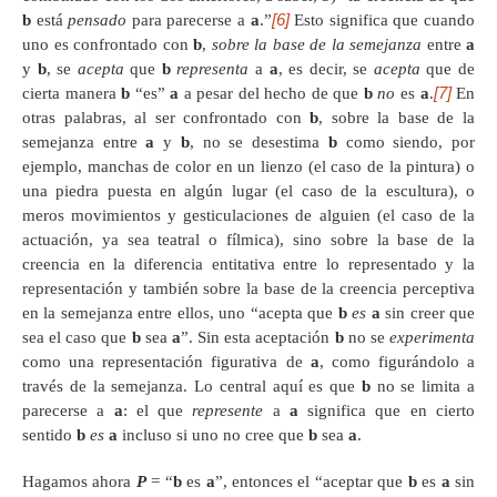
[6]
b
está
pensado
para parecerse a
a
.”
Esto significa que cuando
uno es confrontado con
b
,
sobre la base de la semejanza
entre
a
y
b
, se
acepta
que
b
representa
a
a
, es decir, se
acepta
que de
[7]
cierta manera
b
“es”
a
a pesar del hecho de que
b
no
es
a
.
En
otras palabras, al ser confrontado con
b
, sobre la base de la
semejanza entre
a
y
b
, no se desestima
b
como siendo, por
ejemplo, manchas de color en un lienzo (el caso de la pintura) o
una piedra puesta en algún lugar (el caso de la escultura), o
meros movimientos y gesticulaciones de alguien (el caso de la
actuación, ya sea teatral o fílmica), sino sobre la base de la
creencia en la diferencia entitativa entre lo representado y la
representación y también sobre la base de la creencia perceptiva
en la semejanza entre ellos, uno “acepta que
b
es
a
sin creer que
sea el caso que
b
sea
a
”. Sin esta aceptación
b
no se
experimenta
como una representación figurativa de
a
, como figurándolo a
través de la semejanza. Lo central aquí es que
b
no se limita a
parecerse a
a
: el que
represente
a
a
significa que en cierto
sentido
b
es
a
incluso si uno no cree que
b
sea
a
.
Hagamos ahora
P
= “
b
es
a
”, entonces el “aceptar que
b
es
a
sin