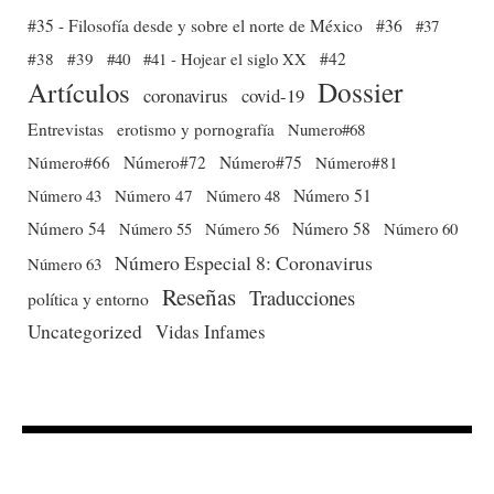
#35 - Filosofía desde y sobre el norte de México
#36
#37
#38
#39
#40
#41 - Hojear el siglo XX
#42
Dossier
Artículos
coronavirus
covid-19
Entrevistas
erotismo y pornografía
Numero#68
Número#66
Número#72
Número#75
Número#81
Número 51
Número 43
Número 47
Número 48
Número 54
Número 56
Número 58
Número 60
Número 55
Número Especial 8: Coronavirus
Número 63
Reseñas
Traducciones
política y entorno
Uncategorized
Vidas Infames