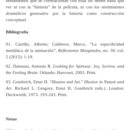
sentimientos que se correlacionan con ellas no tienen nada que
ver ni con la “historia” de la película, ni con los sentimientos
dramáticos
generados por la historia como
construcción
conceptual.
Bibliografía
Carrillo, Alberto; Calderon, Marco, “La especificidad
mediática de la animación”,
Reflexiones Marginales
, no. 30, vol.
5 (2015): 1-19.
Damasio, Antonio R.
Looking for Spinoza: Joy, Sorrow, and
the Feeling Brain
. Orlando: Harcourt, 2003. Print.
Gombrich, Ernst H. “Illusion and Art.”
Illusion in Nature and
Art
. Richard L. Gregory, Ernst H. Gombrich (eds.). London:
Duckworth, 1973. 193-243. Print.
Notas