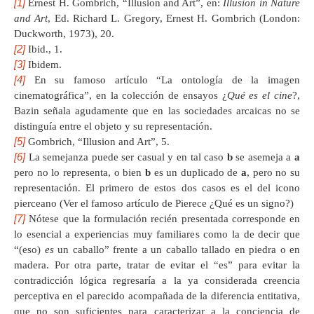
[1]
Ernest H. Gombrich, “Illusion and Art”, en:
Illusion in Nature
and Art
, Ed. Richard L. Gregory, Ernest H. Gombrich (London:
Duckworth, 1973), 20.
[2]
Ibid., 1.
[3]
Ibidem.
[4]
En su famoso artículo “La ontología de la imagen
cinematográfica”, en la colección de ensayos ¿
Qué es el cine
?,
Bazin señala agudamente que en las sociedades arcaicas no se
distinguía entre el objeto y su representación.
[5]
Gombrich, “Illusion and Art”, 5.
[6]
La semejanza puede ser casual y en tal caso
b
se asemeja a
a
pero no lo representa, o bien
b
es un duplicado de
a
, pero no su
representación. El primero de estos dos casos es el del icono
pierceano (Ver el famoso artículo de Pierece ¿Qué es un signo?)
[7]
Nótese que la formulación recién presentada corresponde en
lo esencial a experiencias muy familiares como la de decir que
“(eso)
es
un caballo” frente a un caballo tallado en piedra o en
madera. Por otra parte, tratar de evitar el “es” para evitar la
contradicción lógica regresaría a la ya considerada creencia
perceptiva en el parecido acompañada de la diferencia entitativa,
que no son suficientes para caracterizar a la conciencia de