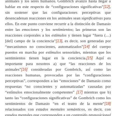
animales y los seres humanos. Gombrich avanzó hasta llegar a
[12]
hablar en este respecto de “configuraciones significativas”
,
sin sostener que las configuraciones perceptivas que
desencadenan reacciones en los animales sean
significativas
para
ellos. En este punto conviene recurrir a la distinción de Damasio
entre las
emociones
y los
sentimientos
; las primeras son las
reacciones corporales a los
estímulos
y tienen lugar “fuera (…)
[13]
[del] campo de la conciencia”
, es decir, son generadas por
[14]
“mecanismos no conscientes, automatizados”
del cuerpo
puestos en marcha por
estímulos
sensoriales, mientras que los
[15]
sentimientos tienen lugar en la conciencia.
Aquí es
importante para nosotros a) que “las reacciones de los
[16]
animales”
consideradas por Gombrich, así como las
reacciones humanas, provocadas por las “configuraciones
perceptivas”, corresponden a las “emociones” de Damasio como
respuestas “no conscientes y automatizadas” causadas por
[17]
“estímulos emocionalmente competentes”
mientras que b)
tanto las “configuraciones significativas” de Gombrich como los
[18]
sentimientos de Damasio “en el teatro de la mente”
relacionados con
estados mentales semánticos
, es decir, con
estados mentales que corresponden a un
contenido proposicional