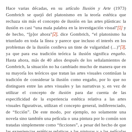
Hace varias décadas, en su artículo
Ilusión y Arte
(1973)
Gombrich se quejó del platonismo en la teoría estética que
rechaza sin más el concepto de ilusión en las artes plásticas: la
[1]
ilusión es casi “una mala palabra en la investigación visual”
y
[2]
de hecho, “[p]or ahora”
, dice Gombrich, “el platonismo ha
triunfado en toda la línea y parece que incluso el interés en los
[3]
problemas de la ilusión conlleva un tinte de vulgaridad (…)”
,
ya que para esa tradición teórica la ilusión significa
engaño
.
Hasta ahora, más de 40 años después de los señalamientos de
Gombrich, la situación no ha cambiado mucho de manera que en
su mayoría los teóricos que tratan las artes visuales continúan la
tradición de considerar la ilusión como engaño, por lo que no
distinguen entre las artes visuales y las narrativas y, en vez de
utilizar el concepto de
ilusión
para dar cuenta de las
especificidad de la experiencia estética relativa a las artes
visuales figurativas, utilizan el concepto general, indiferenciado,
de “ficción”. De este modo, por ejemplo, no solamente una
novela sino también una película o una pintura por lo común son
tratadas simplemente como “ficciones”, a pesar del hecho de que
las experiencias estéticas relativas a las pinturas y a las películas