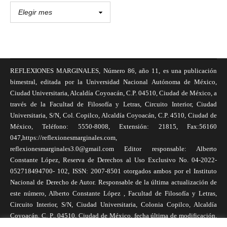
REFLEXIONES MARGINALES, Número 86, año 11, es una publicación
bimestral, editada por la Universidad Nacional Autónoma de México,
Ciudad Universitaria, Alcaldía Coyoacán, C.P. 04510, Ciudad de México, a
través de la Facultad de Filosofía y Letras, Circuito Interior, Ciudad
Universitaria, S/N, Col. Copilco, Alcaldía Coyoacán, C.P. 4510, Ciudad de
México, Teléfono: 5550-8008, Extensión: 21815, Fax:56160
047,https://reflexionesmarginales.com,
reflexionesmarginales3.0@gmail.com Editor responsable: Alberto
Constante López, Reserva de Derechos al Uso Exclusivo No. 04-2022-
052718494700- 102, ISSN: 2007-8501 otorgados ambos por el Instituto
Nacional de Derecho de Autor. Responsable de la última actualización de
este número, Alberto Constante López , Facultad de Filosofía y Letras,
Circuito Interior, S/N, Ciudad Universitaria, Colonia Copilco, Alcaldía
Coyoacán, C. P., 04510, Ciudad de México, fecha última de modificación,
1 de abril de 2025. Las opiniones expresadas por los autores no