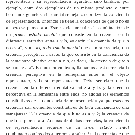
representado y su representación figurativa sino también, por
ejemplo, entre dos ejemplares de un mismo producto o entre
hermanos gemelos, sin que tal semejanza conlleve la conciencia
de representación. Entonces se tiene la conciencia de que
b
no es
a
, pero se parece a
a
. Este estado mental es la combinación de
un
primer estado mental
que consiste en la creencia en la
diferencia entitativa entre
a
y
b,
es decir, “la creencia de
que
b
no es
a
”, y un
segundo estado mental
que es otra creencia, una
creencia perceptiva, a saber, la que consiste en la conciencia de
la semejanza objetiva entre
a
y
b
, es decir, “la creencia de
que
b
se parece a
a
”. En nuestro contexto, llamamos a esta creencia la
creencia perceptiva en la semejanza entre
a
, el objeto
representado, y
b
, su representación. Debe ser claro que la
creencia en la diferencia entitativa entre
a
y
b
, y la creencia
perceptiva en la semejanza entre ellos, no agotan los elementos
constitutivos de la conciencia de representación ya que esas dos
creencias son elementos constitutivos de
toda
conciencia de una
semejanza: 1) la creencia de que
b
no es
a
y 2) la creencia de
que
b
se parece a
a
. Además de dichas creencias, la conciencia
de representación requiere de un
tercer estado mental
combinado con los dos anteriores, a saber, 3) “la creencia de que