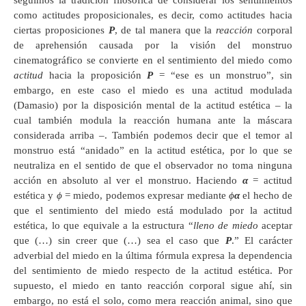
como actitudes proposicionales, es decir, como actitudes hacia
ciertas proposiciones
P
, de tal manera que la
reacción
corporal
de aprehensión causada por la visión del monstruo
cinematográfico se convierte en el sentimiento del miedo como
actitud
hacia la proposición
P
= “ese es un monstruo”, sin
embargo, en este caso el miedo es una actitud modulada
(Damasio) por la disposición mental de la actitud estética – la
cual también modula la reacción humana ante la máscara
considerada arriba –. También podemos decir que el temor al
monstruo está “anidado” en la actitud estética, por lo que se
neutraliza en el sentido de que el observador no toma ninguna
acción en absoluto al ver el monstruo. Haciendo
α
= actitud
estética y
ϕ
= miedo, podemos expresar mediante
ϕ
α
el hecho de
que el sentimiento del miedo está modulado por la actitud
estética, lo que equivale a la estructura “
lleno de miedo
aceptar
que (…) sin creer que (…) sea el caso que
P
.” El carácter
adverbial del miedo en la última fórmula expresa la dependencia
del sentimiento de miedo respecto de la actitud estética. Por
supuesto, el miedo en tanto reacción corporal sigue ahí, sin
embargo, no está el solo, como mera reacción animal, sino que