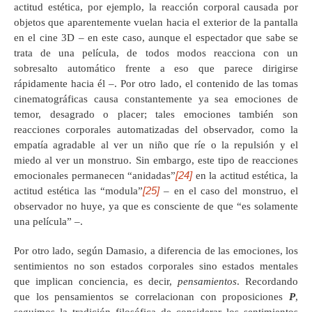
actitud estética, por ejemplo, la reacción corporal causada por
objetos que aparentemente vuelan hacia el exterior de la pantalla
en el cine 3D – en este caso, aunque el espectador que sabe se
trata de una película, de todos modos reacciona con un
sobresalto automático frente a eso que parece dirigirse
rápidamente hacia él –. Por otro lado, el contenido de las tomas
cinematográficas causa constantemente ya sea emociones de
temor, desagrado o placer; tales emociones también son
reacciones corporales automatizadas del observador, como la
empatía agradable al ver un niño que ríe o la repulsión y el
miedo al ver un monstruo. Sin embargo, este tipo de reacciones
[24]
emocionales permanecen “anidadas”
en la actitud estética, la
[25]
actitud estética las “modula”
– en el caso del monstruo, el
observador no huye, ya que es consciente de que “es solamente
una película” –.
Por otro lado, según Damasio, a diferencia de las emociones, los
sentimientos no son estados corporales sino estados mentales
que implican conciencia, es decir,
pensamientos
. Recordando
que los pensamientos se correlacionan con proposiciones
P
,
seguimos la tradición filosófica de considerar los sentimientos