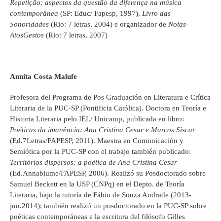
Repetição: aspectos da questão da diferença na música
contemporânea
(SP: Educ/ Fapesp, 1997),
Livro das
Sonoridades
(Rio: 7 letras, 2004) e organizador de
Notas-
AtosGestos
(Rio: 7 letras, 2007)
Annita Costa Malufe
Profesora del Programa de Pos Graduación en Literatura e Crítica
Literaria de la PUC-SP (Pontificia Católica). Doctora en Teoría e
Historia Literaria pelo IEL/ Unicamp, publicada en libro:
Poéticas da imanência: Ana Cristina Cesar e Marcos Siscar
(Ed.7Letras/FAPESP, 2011). Maestra en Comunicación y
Semiótica por la PUC-SP con el trabajo también publicado:
Territórios dispersos: a poética de Ana Cristina Cesar
(Ed.Annablume/FAPESP, 2006). Realizó su Posdoctorado sobre
Samuel Beckett en la USP (CNPq) en el Depto. de Teoría
Literaria, bajo la tutoría de Fábio de Souza Andrade (2013-
jun.2014); también realizó un posdoctorado en la PUC-SP sobre
poéticas contemporáneas e la escritura del filósofo Gilles