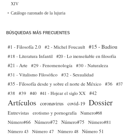
XIV
Catálogo razonado de la lujuria
BÚSQUEDAS MÁS FRECUENTES
#15 - Badiou
#1 - Filosofía 2.0
#2 - Michel Foucault
#18 - Literatura Infantil
#20 - Lo inenseñable en filosofía
#21 - Arte
#29 - Fenomenología
#30 - Naturaleza
#31 - Vitalismo Filosófico
#32 - Sexualidad
#35 - Filosofía desde y sobre el norte de México
#36
#37
#38
#39
#40
#41 - Hojear el siglo XX
#42
Dossier
Artículos
coronavirus
covid-19
Entrevistas
erotismo y pornografía
Numero#68
Número#66
Número#72
Número#75
Número#81
Número 51
Número 43
Número 47
Número 48