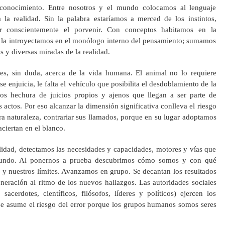
onocimiento. Entre nosotros y el mundo colocamos al lenguaje
a la realidad. Sin la palabra estaríamos a merced de los instintos,
r conscientemente el porvenir. Con conceptos habitamos en la
 la introyectamos en el monólogo interno del pensamiento; sumamos
 y diversas miradas de la realidad.
es, sin duda, acerca de la vida humana. El animal no lo requiere
 enjuicia, le falta el vehículo que posibilita el desdoblamiento de la
mos hechura de juicios propios y ajenos que llegan a ser parte de
s actos. Por eso alcanzar la dimensión significativa conlleva el riesgo
ra naturaleza, contrariar sus llamados, porque en su lugar adoptamos
ciertan en el blanco.
dad, detectamos las necesidades y capacidades, motores y vías que
mundo. Al ponernos a prueba descubrimos cómo somos y con qué
 y nuestros límites. Avanzamos en grupo. Se decantan los resultados
neración al ritmo de los nuevos hallazgos. Las autoridades sociales
acerdotes, científicos, filósofos, líderes y políticos) ejercen los
 se asume el riesgo del error porque los grupos humanos somos seres