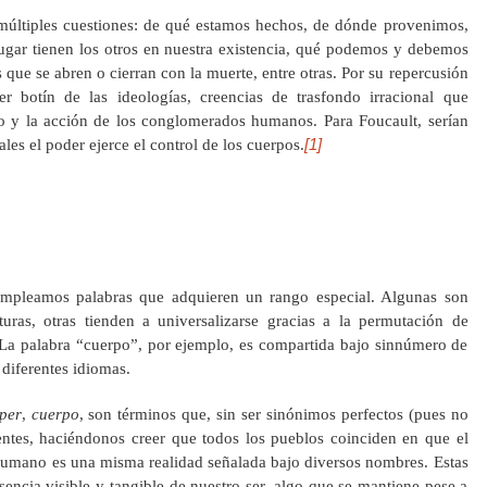
múltiples cuestiones: de qué estamos hechos, de dónde provenimos,
lugar tienen los otros en nuestra existencia, qué podemos y debemos
s que se abren o cierran con la muerte, entre otras. Por su repercusión
er botín de las ideologías, creencias de trasfondo irracional que
o y la acción de los conglomerados humanos. Para Foucault, serían
[1]
es el poder ejerce el control de los cuerpos.
empleamos palabras que adquieren un rango especial. Algunas son
turas, otras tienden a universalizarse gracias a la permutación de
. La palabra “cuerpo”, por ejemplo, es compartida bajo sinnúmero de
 diferentes idiomas.
per
,
cuerpo
, son términos que, sin ser sinónimos perfectos (pues no
ntes, haciéndonos creer que todos los pueblos coinciden en que el
 humano es una misma realidad señalada bajo diversos nombres. Estas
esencia visible y tangible de nuestro ser, algo que se mantiene pese a