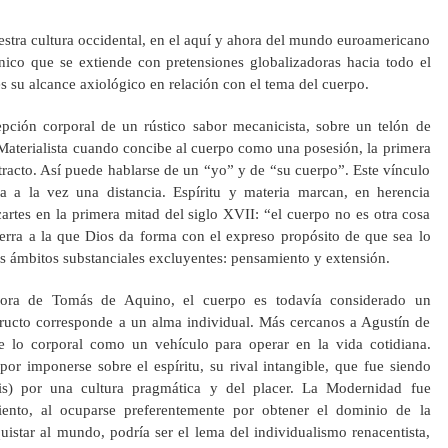
stra cultura occidental, en el aquí y ahora del mundo euroamericano
ico que se extiende con pretensiones globalizadoras hacia todo el
es su alcance axiológico en relación con el tema del cuerpo.
ción corporal de un rústico sabor mecanicista, sobre un telón de
Materialista cuando concibe al cuerpo como una posesión, la primera
racto. Así puede hablarse de un “yo” y de “su cuerpo”. Este vínculo
la a la vez una distancia. Espíritu y materia marcan, en herencia
rtes en la primera mitad del siglo XVII: “el cuerpo no es otra cosa
erra a la que Dios da forma con el expreso propósito de que sea lo
 ámbitos substanciales excluyentes: pensamiento y extensión.
adora de Tomás de Aquino, el cuerpo es todavía considerado un
ructo corresponde a un alma individual. Más cercanos a Agustín de
 lo corporal como un vehículo para operar en la vida cotidiana.
or imponerse sobre el espíritu, su rival intangible, que fue siendo
sis) por una cultura pragmática y del placer. La Modernidad fue
iento, al ocuparse preferentemente por obtener el dominio de la
uistar al mundo, podría ser el lema del individualismo renacentista,