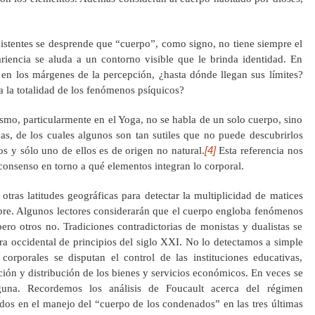
istentes se desprende que “cuerpo”, como signo, no tiene siempre el
iencia se aluda a un contorno visible que le brinda identidad. En
an en los márgenes de la percepción, ¿hasta dónde llegan sus límites?
a la totalidad de los fenómenos psíquicos?
ismo, particularmente en el Yoga, no se habla de un solo cuerpo, sino
pas, de los cuales algunos son tan sutiles que no puede descubrirlos
[4]
os y sólo uno de ellos es de origen no natural.
Esta referencia nos
consenso en torno a qué elementos integran lo corporal.
ras latitudes geográficas para detectar la multiplicidad de matices
re. Algunos lectores considerarán que el cuerpo engloba fenómenos
pero otros no. Tradiciones contradictorias de monistas y dualistas se
ra occidental de principios del siglo XXI. No lo detectamos a simple
 corporales se disputan el control de las instituciones educativas,
cción y distribución de los bienes y servicios económicos. En veces se
guna. Recordemos los análisis de Foucault acerca del régimen
idos en el manejo del “cuerpo de los condenados” en las tres últimas