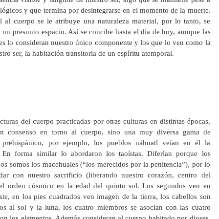
lógicos y que termina por desintegrarse en el momento de la muerte.
 al cuerpo se le atribuye una naturaleza material, por lo tanto, se
un presunto espacio. Así se concibe hasta el día de hoy, aunque las
nes lo consideran nuestro único componente y los que lo ven como la
stro ser, la habitación transitoria de un espíritu atemporal.
cturas del cuerpo practicadas por otras culturas en distintas épocas,
 un consenso en torno al cuerpo, sino una muy diversa gama de
 prehispánico, por ejemplo, los pueblos náhuatl veían en él la
En forma similar lo abordaron los taoístas. Diferían porque los
os somos los macehuales (“los merecidos por la penitencia”), por lo
dar con nuestro sacrificio (liberando nuestro corazón, centro del
el orden cósmico en la edad del quinto sol. Los segundos ven en
te, en los pies cuadrados ven imagen de la tierra, los cabellos son
ojos al sol y la luna, los cuatro miembros se asocian con las cuatro
 con los elementos. Además consideran al cuerpo habitado por dioses,