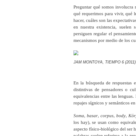
Preguntar qué somos involucra 
qué requerimos para vivir, qué 
hacer, cuáles son las expectativa
en nuestra existencia, suelen s
persiguen regular el pensamient
mecanismos por medio de los cual
JAM MONTOYA, TIEMPO 6 (2011)
En la búsqueda de respuestas 
distintivas de pensadores o cul
equivalencias entre las lenguas
ropajes sígnicos y semánticos en
Soma
,
basar
,
corpus
,
body
,
Kör
los hay), se usan como equivale
aspecto físico-biológico del ser
palabras suelen referirse a la pr