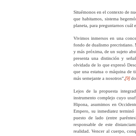
Situémonos en el contexto de nue
que habitamos, sistema hegemón
planeta, para preguntarnos cuál 
Vivimos inmersos en una concep
fondo de dualismo precristiano. 
y más próxima, de un sujeto abst
presenta una distinción y seña
olvidada de lo que expresó Desca
que una estatua o máquina de ti
[9]
más semejante a nosotros”,
dos
Lejos de la propuesta integr
instrumento complejo cuyo usuf
Hipona, asumimos en Occidente
Empero, su inmediatez terminó p
puesto de lado (entre parénte
responsable de este distanciam
realidad. Vencer al cuerpo, conq