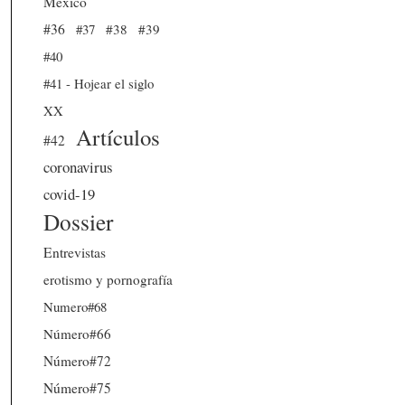
México
#36
#37
#38
#39
#40
#41 - Hojear el siglo
XX
Artículos
#42
coronavirus
covid-19
Dossier
Entrevistas
erotismo y pornografía
Numero#68
Número#66
Número#72
Número#75