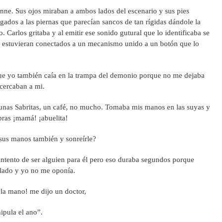
renne. Sus ojos miraban a ambos lados del escenario y sus pies
dos a las piernas que parecían sancos de tan rígidas dándole la
 Carlos gritaba y al emitir ese sonido gutural que lo identificaba se
 estuvieran conectados a un mecanismo unido a un botón que lo
ue yo también caía en la trampa del demonio porque no me dejaba
acercaban a mi.
 unas Sabritas, un café, no mucho. Tomaba mis manos en las suyas y
abras ¡mamá! ¡abuelita!
sus manos también y sonreírle?
ntento de ser alguien para él pero eso duraba segundos porque
 lado y yo no me oponía.
 la mano! me dijo un doctor,
ipula el ano”.