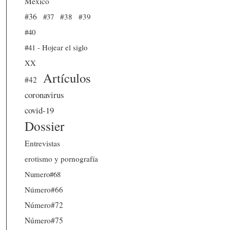
México
#36
#37
#38
#39
#40
#41 - Hojear el siglo
XX
Artículos
#42
coronavirus
covid-19
Dossier
Entrevistas
erotismo y pornografía
Numero#68
Número#66
Número#72
Número#75