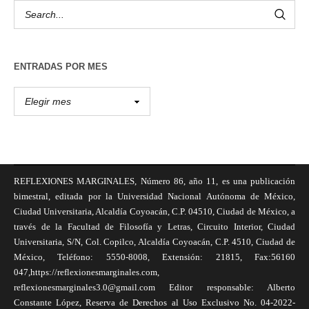
ENTRADAS POR MES
REFLEXIONES MARGINALES, Número 86, año 11, es una publicación
bimestral, editada por la Universidad Nacional Autónoma de México,
Ciudad Universitaria, Alcaldía Coyoacán, C.P. 04510, Ciudad de México, a
través de la Facultad de Filosofía y Letras, Circuito Interior, Ciudad
Universitaria, S/N, Col. Copilco, Alcaldía Coyoacán, C.P. 4510, Ciudad de
México, Teléfono: 5550-8008, Extensión: 21815, Fax:56160
047,https://reflexionesmarginales.com,
reflexionesmarginales3.0@gmail.com Editor responsable: Alberto
Constante López, Reserva de Derechos al Uso Exclusivo No. 04-2022-