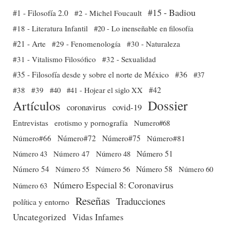
#15 - Badiou
#1 - Filosofía 2.0
#2 - Michel Foucault
#18 - Literatura Infantil
#20 - Lo inenseñable en filosofía
#21 - Arte
#29 - Fenomenología
#30 - Naturaleza
#31 - Vitalismo Filosófico
#32 - Sexualidad
#35 - Filosofía desde y sobre el norte de México
#36
#37
#38
#39
#40
#41 - Hojear el siglo XX
#42
Dossier
Artículos
coronavirus
covid-19
Entrevistas
erotismo y pornografía
Numero#68
Número#66
Número#72
Número#75
Número#81
Número 51
Número 43
Número 47
Número 48
Número 54
Número 56
Número 58
Número 60
Número 55
Número Especial 8: Coronavirus
Número 63
Reseñas
Traducciones
política y entorno
Uncategorized
Vidas Infames