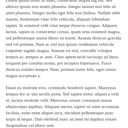
Lorem ipsum dolor sit amet, consectetur adipiscing elit. Sed
ultrices ipsum non mattis pharetra. Integer laoreet non felis sit
amet pharetra. Integer mollis eget felis non finibus. Nullam nibh
mauris, fermentum vitae felis vehicula, aliquam bibendum
sapien. In euismod velit vitae neque rhoncus congue. Aliquam
luctus, sapien in consectetur cursus, quam urna euismod magna,
sed pellentesque massa libero eu lorem. Aenean rhoncus gravida
nisl vel pretium. Nam ac nisl non ipsum vestibulum vehicula
vulputate sagittis magna. Aenean est nisl, convallis volutpat
tempor ac, tempus ac ante. Class aptent taciti sociosqu ad litora
torquent per conubia nostra, per inceptos himenaeos. Fusce
rhoncus sodales tempor. Nunc pretium tortor felis, eget cursus
magna accumsan a.
Etiam eu molestie eros, commodo hendrerit sapien. Maecenas
tempus leo ac nisi iaculis porta. Sed sapien tortor, aliquet a velit
ut, lacinia molestie velit. Maecenas ornare consequat massa
ullamcorper dapibus. Aliquam auctor, sapien sit amet accumsan
facilisis, enim enim aliquet arcu, tincidunt pellentesque justo
turpis id neque. Duis eleifend nunc sit amet mi dapibus ornare.
Suspendisse vel libero sem.