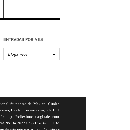
ENTRADAS POR MES
cional Autónoma de México, Ciudad
terior, Ciudad Universitaria, S/N, Col.
,https://reflexionesmarginales.com,
usivo No. 04-2022-052718494700- 102,
ión de este número, Alberto Constante