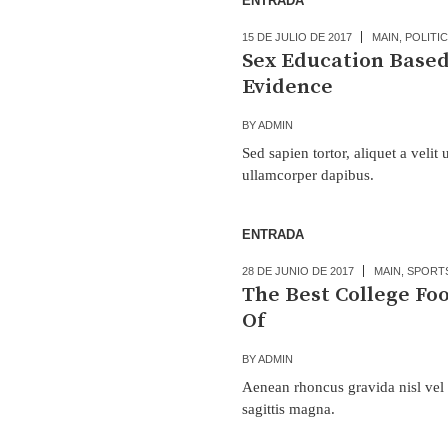
ENTRADA
15 DE JULIO DE 2017
MAIN
,
POLITI
Sex Education Based
Evidence
BY
ADMIN
Sed sapien tortor, aliquet a veli
ullamcorper dapibus.
ENTRADA
28 DE JUNIO DE 2017
MAIN
,
SPORT
The Best College Fo
Of
BY
ADMIN
Aenean rhoncus gravida nisl vel
sagittis magna.