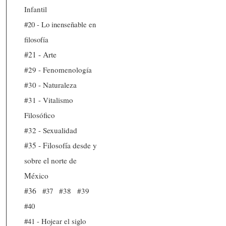
Infantil
#20 - Lo inenseñable en
filosofía
#21 - Arte
#29 - Fenomenología
#30 - Naturaleza
#31 - Vitalismo
Filosófico
#32 - Sexualidad
#35 - Filosofía desde y
sobre el norte de
México
#36
#37
#38
#39
#40
#41 - Hojear el siglo