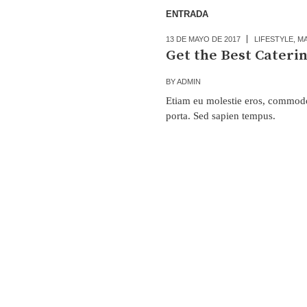
ENTRADA
13 DE MAYO DE 2017
LIFESTYLE
,
MA
Get the Best Cateri
BY
ADMIN
Etiam eu molestie eros, commodo 
porta. Sed sapien tempus.