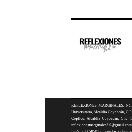
REFLEXIONES MARGINALES, Número 8
Universitaria, Alcaldía Coyoacán, C.P.
Copilco, Alcaldía Coyoacán, C.P. 4
reflexionesmarginales3.0@gmail.com 
ISSN: 2007-8501 otorgados ambos por 