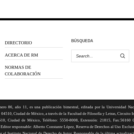
BÚSQUEDA
DIRECTORIO
ACERCA DE RM
NORMAS DE
COLABORACIÓN
6, año 11, es una publicación bimestral, editada por la Universidad Na
 04510, Ciudad de México, a través de la Facultad de Filosofía y Letras, Circuito In
510, Ciudad de México, Teléfono: 5550-8008, Extensión: 21815, Fax:56160 047
Editor responsable: Alberto Constante López, Reserva de Derechos al Uso Excl
el Instituto Nacional de Derecho de Autor. Responsable de la última actualizac