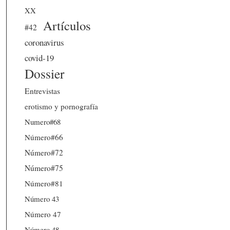
XX
Artículos
#42
coronavirus
covid-19
Dossier
Entrevistas
erotismo y pornografía
Numero#68
Número#66
Número#72
Número#75
Número#81
Número 43
Número 47
Número 48