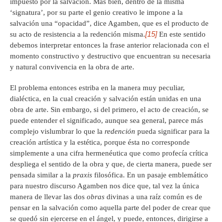
impuesto por la salvación. Más bien, dentro de la misma
‘signatura’, por su parte el genio creativo le impone a la
salvación una “opacidad”, dice Agamben, que es el producto de
[15]
su acto de resistencia a la redención misma.
En este sentido
debemos interpretar entonces la frase anterior relacionada con el
momento constructivo y destructivo que encuentran su necesaria
y natural convivencia en la obra de arte.
El problema entonces estriba en la manera muy peculiar,
dialéctica, en la cual creación y salvación están unidas en una
obra de arte. Sin embargo, si del primero, el acto de creación, se
puede entender el significado, aunque sea general, parece más
complejo vislumbrar lo que la
redención
pueda significar para la
creación artística y la estética, porque ésta no corresponde
simplemente a una cifra hermenéutica que como profecía crítica
despliega el sentido de la obra y que, de cierta manera, puede ser
pensada similar a la
praxis
filosófica. En un pasaje emblemático
para nuestro discurso Agamben nos dice que, tal vez la única
manera de llevar las dos
obras
divinas a una raíz común es de
pensar en la salvación como aquella parte del poder de crear que
se quedó sin ejercerse en el ángel, y puede, entonces, dirigirse a