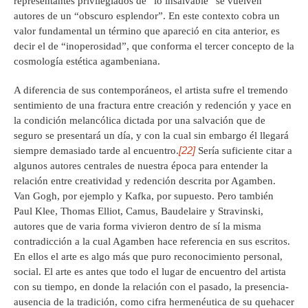
representantes privilegiados de “lo insalvable” se vuelven
autores de un “obscuro esplendor”. En este contexto cobra un
valor fundamental un término que apareció en cita anterior, es
decir el de “inoperosidad”, que conforma el tercer concepto de la
cosmología estética agambeniana.
A diferencia de sus contemporáneos, el artista sufre el tremendo
sentimiento de una fractura entre creación y redención y yace en
la condición melancólica dictada por una salvación que de
seguro se presentará un día, y con la cual sin embargo él llegará
[22]
siempre demasiado tarde al encuentro.
Sería suficiente citar a
algunos autores centrales de nuestra época para entender la
relación entre creatividad y redención descrita por Agamben.
Van Gogh, por ejemplo y Kafka, por supuesto. Pero también
Paul Klee, Thomas Elliot, Camus, Baudelaire y Stravinski,
autores que de varia forma vivieron dentro de sí la misma
contradicción a la cual Agamben hace referencia en sus escritos.
En ellos el arte es algo más que puro reconocimiento personal,
social. El arte es antes que todo el lugar de encuentro del artista
con su tiempo, en donde la relación con el pasado, la presencia-
ausencia de la tradición, como cifra hermenéutica de su quehacer