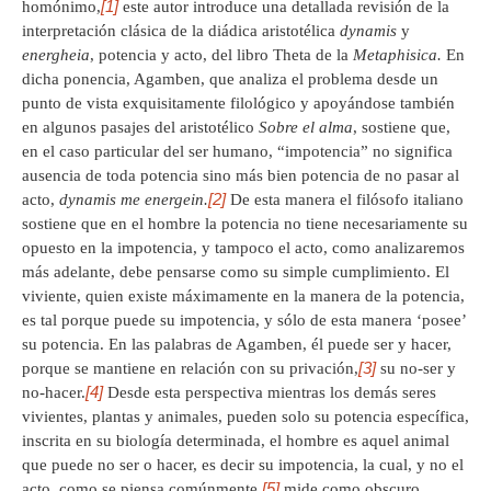
[1]
homónimo,
este autor introduce una detallada revisión de la
interpretación clásica de la diádica aristotélica
dynamis
y
energheia
, potencia y acto, del libro Theta de la
Metaphisica.
En
dicha ponencia, Agamben, que analiza el problema desde un
punto de vista exquisitamente filológico y apoyándose también
en algunos pasajes del aristotélico
Sobre el alma
, sostiene que,
en el caso particular del ser humano, “impotencia” no significa
ausencia de toda potencia sino más bien potencia de no pasar al
[2]
acto,
dynamis me energein.
De esta manera el filósofo italiano
sostiene que en el hombre la potencia no tiene necesariamente su
opuesto en la impotencia, y tampoco el acto, como analizaremos
más adelante, debe pensarse como su simple cumplimiento. El
viviente, quien existe máximamente en la manera de la potencia,
es tal porque puede su impotencia, y sólo de esta manera ‘posee’
su potencia. En las palabras de Agamben, él puede ser y hacer,
[3]
porque se mantiene en relación con su privación,
su no-ser y
[4]
no-hacer.
Desde esta perspectiva mientras los demás seres
vivientes, plantas y animales, pueden solo su potencia específica,
inscrita en su biología determinada, el hombre es aquel animal
que puede no ser o hacer, es decir su impotencia, la cual, y no el
[5]
acto, como se piensa comúnmente,
mide como obscuro