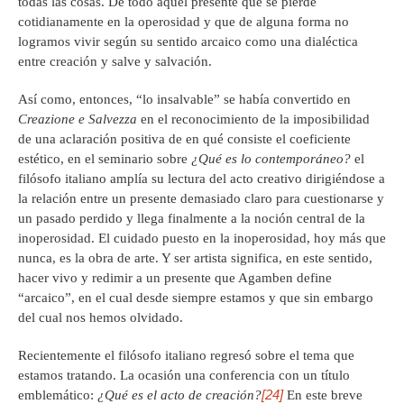
todas las cosas. De todo aquel presente que se pierde
cotidianamente en la operosidad y que de alguna forma no
logramos vivir según su sentido arcaico como una dialéctica
entre creación y salve y salvación.
Así como, entonces, “lo insalvable” se había convertido en
Creazione e Salvezza
en el reconocimiento de la imposibilidad
de una aclaración positiva de en qué consiste el coeficiente
estético, en el seminario sobre
¿Qué es lo contemporáneo?
el
filósofo italiano amplía su lectura del acto creativo dirigiéndose a
la relación entre un presente demasiado claro para cuestionarse y
un pasado perdido y llega finalmente a la noción central de la
inoperosidad. El cuidado puesto en la inoperosidad, hoy más que
nunca, es la obra de arte. Y ser artista significa, en este sentido,
hacer vivo y redimir a un presente que Agamben define
“arcaico”, en el cual desde siempre estamos y que sin embargo
del cual nos hemos olvidado.
Recientemente el filósofo italiano regresó sobre el tema que
estamos tratando. La ocasión una conferencia con un título
[24]
emblemático:
¿Qué es el acto de creación?
En este breve