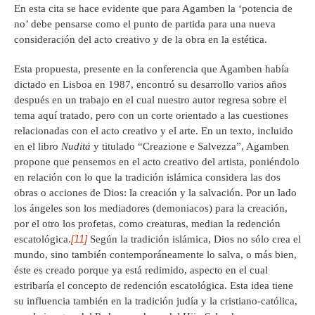
En esta cita se hace evidente que para Agamben la ‘potencia de
no’ debe pensarse como el punto de partida para una nueva
consideración del acto creativo y de la obra en la estética.
Esta propuesta, presente en la conferencia que Agamben había
dictado en Lisboa en 1987, encontró su desarrollo varios años
después en un trabajo en el cual nuestro autor regresa sobre el
tema aquí tratado, pero con un corte orientado a las cuestiones
relacionadas con el acto creativo y el arte. En un texto, incluido
en el libro
Nuditá
y titulado “Creazione e Salvezza”, Agamben
propone que pensemos en el acto creativo del artista, poniéndolo
en relación con lo que la tradición islámica considera las dos
obras o acciones de Dios: la creación y la salvación. Por un lado
los ángeles son los mediadores (demoniacos) para la creación,
por el otro los profetas, como creaturas, median la redención
[11]
escatológica.
Según la tradición islámica, Dios no sólo crea el
mundo, sino también contemporáneamente lo salva, o más bien,
éste es creado porque ya está redimido, aspecto en el cual
estribaría el concepto de redención escatológica. Esta idea tiene
su influencia también en la tradición judía y la cristiano-católica,