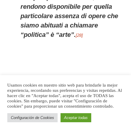
rendono disponibile per quella
particolare assenza di opere che
siamo abituati a chiamare
“politica” è “arte”.
[28]
Bibliografía
Usamos cookies en nuestro sitio web para brindarle la mejor
experiencia, recordando sus preferencias y visitas repetidas. Al
Agamben, Giorgio,
La potenza del pensiero
, Vicenza, Neri
hacer clic en "Aceptar todas", acepta el uso de TODAS las
Pozza Editore, 2005.
cookies. Sin embargo, puede visitar "Configuración de
cookies" para proporcionar un consentimiento controlado.
_______________,
Nuditá
, Roma, Nottetempo, 2009.
_______________,
Il fuoco e il racconto
, Roma,
Configuración de Cookies
Aceptar todas
Nottetempo, 2014.