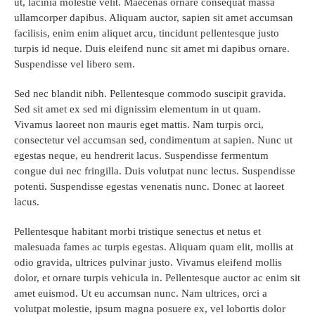
ut, lacinia molestie velit. Maecenas ornare consequat massa
ullamcorper dapibus. Aliquam auctor, sapien sit amet accumsan
facilisis, enim enim aliquet arcu, tincidunt pellentesque justo
turpis id neque. Duis eleifend nunc sit amet mi dapibus ornare.
Suspendisse vel libero sem.
Sed nec blandit nibh. Pellentesque commodo suscipit gravida.
Sed sit amet ex sed mi dignissim elementum in ut quam.
Vivamus laoreet non mauris eget mattis. Nam turpis orci,
consectetur vel accumsan sed, condimentum at sapien. Nunc ut
egestas neque, eu hendrerit lacus. Suspendisse fermentum
congue dui nec fringilla. Duis volutpat nunc lectus. Suspendisse
potenti. Suspendisse egestas venenatis nunc. Donec at laoreet
lacus.
Pellentesque habitant morbi tristique senectus et netus et
malesuada fames ac turpis egestas. Aliquam quam elit, mollis at
odio gravida, ultrices pulvinar justo. Vivamus eleifend mollis
dolor, et ornare turpis vehicula in. Pellentesque auctor ac enim sit
amet euismod. Ut eu accumsan nunc. Nam ultrices, orci a
volutpat molestie, ipsum magna posuere ex, vel lobortis dolor