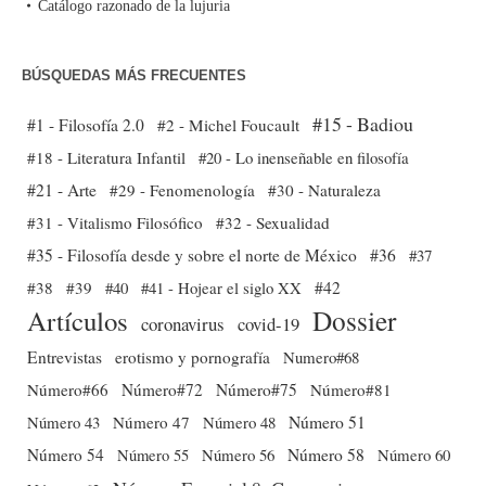
Catálogo razonado de la lujuria
BÚSQUEDAS MÁS FRECUENTES
#15 - Badiou
#1 - Filosofía 2.0
#2 - Michel Foucault
#18 - Literatura Infantil
#20 - Lo inenseñable en filosofía
#21 - Arte
#29 - Fenomenología
#30 - Naturaleza
#31 - Vitalismo Filosófico
#32 - Sexualidad
#35 - Filosofía desde y sobre el norte de México
#36
#37
#38
#39
#40
#41 - Hojear el siglo XX
#42
Dossier
Artículos
coronavirus
covid-19
Entrevistas
erotismo y pornografía
Numero#68
Número#66
Número#72
Número#75
Número#81
Número 51
Número 43
Número 47
Número 48
Número 54
Número 56
Número 58
Número 60
Número 55