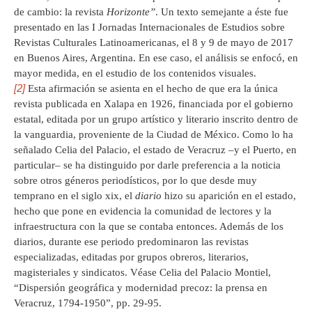
de cambio: la revista
Horizonte”
. Un texto semejante a éste fue
presentado en las I Jornadas Internacionales de Estudios sobre
Revistas Culturales Latinoamericanas, el 8 y 9 de mayo de 2017
en Buenos Aires, Argentina. En ese caso, el análisis se enfocó, en
mayor medida, en el estudio de los contenidos visuales.
[2]
Esta afirmación se asienta en el hecho de que era la única
revista publicada en Xalapa en 1926, financiada por el gobierno
estatal, editada por un grupo artístico y literario inscrito dentro de
la vanguardia, proveniente de la Ciudad de México. Como lo ha
señalado Celia del Palacio, el estado de Veracruz –y el Puerto, en
particular– se ha distinguido por darle preferencia a la noticia
sobre otros géneros periodísticos, por lo que desde muy
temprano en el siglo xix, el
diario
hizo su aparición en el estado,
hecho que pone en evidencia la comunidad de lectores y la
infraestructura con la que se contaba entonces. Además de los
diarios, durante ese periodo predominaron las revistas
especializadas, editadas por grupos obreros, literarios,
magisteriales y sindicatos. Véase Celia del Palacio Montiel,
“Dispersión geográfica y modernidad precoz: la prensa en
Veracruz, 1794-1950”, pp. 29-95.