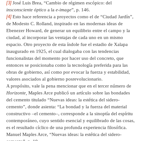
[3]
José Luis Brea, “Cambio de régimen escópico: del
insconsciente óptico
a la
e-image
”, p. 146.
[4]
Esto hace referencia a proyectos como el de “Ciudad Jardín”,
de Modesto C. Rolland, inspirado en las modernas ideas de
Ebenezer Howard, de generar un equilibrio entre el campo y la
ciudad, al incorporar las ventajas de cada uno en un mismo
espacio. Otro proyecto de esta índole fue el estadio de Xalapa
inaugurado en 1925, el cual dialogaba con las tendencias
funcionalistas del momento por hacer uso del concreto, que
entonces se posicionaba como la tecnología preferida para las
obras de gobierno, así como por evocar la fuerza y estabilidad,
valores asociados al gobierno posrevolucionario.
A propósito, vale la pena mencionar que en el tercer número de
Horizonte,
Maples Arce publicó un artículo sobre las bondades
del cemento titulado “Nuevas ideas: la estética del sidero-
cemento”, donde asienta: “La bondad y la fuerza del material
constructivo –el cemento–, corresponde a la sinoptía del espíritu
contemporáneo, cuyo sentido esencial y equilibrado de las cosas,
es el resultado cíclico de una profunda experiencia filosófica.
Manuel Maples Arce, “Nuevas ideas: la estética del sidero-