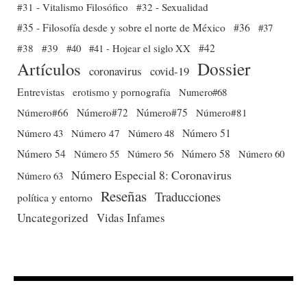
#31 - Vitalismo Filosófico
#32 - Sexualidad
#35 - Filosofía desde y sobre el norte de México
#36
#37
#38
#39
#40
#41 - Hojear el siglo XX
#42
Dossier
Artículos
coronavirus
covid-19
Entrevistas
erotismo y pornografía
Numero#68
Número#66
Número#72
Número#75
Número#81
Número 51
Número 43
Número 47
Número 48
Número 54
Número 56
Número 58
Número 60
Número 55
Número Especial 8: Coronavirus
Número 63
Reseñas
Traducciones
política y entorno
Uncategorized
Vidas Infames