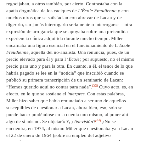
regocijaban, a otros también, por cierto. Contrastaba con la
apatía dogmática de los caciques de
L’École Freudienne
y con
muchos otros que se satisfacían con abrevar de Lacan y de
digerirlo, sin jamás interrogarlo seriamente o interrogarse —otra
expresión de arrogancia que se apoyaba sobre una pretendida
experiencia clínica adquirida durante mucho tiempo. Miller
encarnaba una figura esencial en el funcionamiento de L
’École
Freudienne,
aquella del no-analista. Una renuncia, pues, de un
precio elevado para él y para l ‘
École;
por supuesto
,
no el mismo
precio para uno y para la otra. En cuanto, a él, el tenor de lo que
habría pagado se lee en la “noticia” que inscribió cuando se
publicó su primera transcripción de un seminario de Lacan:
[32]
“Hemos querido aquí no contar para nada”.
Cuyo acto, es, en
efecto, en lo que se sostiene el
interpres.
Con estas palabras,
Miller hizo saber que había renunciado a ser uno de aquellos
susceptibles de cuestionar a Lacan, ahora bien, eso, sólo se
puede hacer poniéndose en la cuenta uno mismo, al poner ahí
[33]
algo de sí mismo. Se objetará: Y, ¿
Televisión
?
¿No se
encuentra, en 1974, al mismo Miller que cuestionaba ya a Lacan
el 22 de enero de 1964 (sobre su empleo del adjetivo