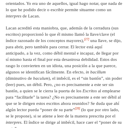
orientados. Yo era uno de aquellos, igual hago notar, que nada de
lo que he podido decir o escribir permite situarme como un
interpres
de Lacan.
Lacan acreditó esta maniobra, que, además de la cerradura (sus
escritos) proporcionó lo que él mismo llamó la llave/clave (el
[27]
índice razonado de los conceptos mayores),
una llave, se dijo,
para abrir, pero también para cerrar. El lector está aquí
anticipado, a la vez, como débil mental e incapaz, de llegar por
sí mismo hasta el final por esta desastrosa debilidad. Estos dos
rasgo lo convierten en un idiota, una posición a la que parece,
algunos se identifican fácilmente. En efecto,
in bacillum
(diminutivo de
baculum
), el imbécil, es el “sin bastón”, sin poder
(leer) pues, un débil. Pero, ¿no es precisamente a este ser sin
bastón, a quien se le cierra la puerta de los
Escritos
al emplearse
para “facilitarle” la tarea? ¿No es precisamente a este ser débil al
que se le dirigen estos escritos ahora reunidos? Se duda que ahí
[28]
algún lector pueda “poner de su parte”
(lo que por otro lado,
se le propone), si se atiene a leer de la manera prescrita por el
interpres.
El índice se dirige al imbécil, hace caer el “poner de su