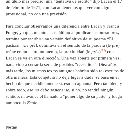
un título más preciso, una “tentativa de escrito” dijo Lacan el 17
de febrero de 1971, con Lacan tenemos que ver con algo
provisional, no con una previsión.
Para concluir observamos una diferencia entre Lacan y Francis
Ponge, ya que, mientras este último al publicar sus borradores,
termina por escribir una versión definitiva de su poema “El
pastizal” [
Le
prè], definitiva en el sentido de la pradera (l
e prè
)
[41]
reúne en un cierto momento, la proximidad (le
près
)
con
Lacan se va en otra dirección. Una vez abierta por primera vez,
nada vino a cerrar la serie de posibles “reescritos”. Diez años
más tarde, los mismos textos antiguos habrían sido re- escritos de
otra manera. Esta conjetura no deja lugar a duda, se basa en el
hecho de que decididamente sí, eso no aguanta. Pero también, y
sobre todo,
eso no debe sostenerse
, si no, no tendrá ningún
sentido, ni avance el llamado a “poner algo de su parte” y luego
tampoco la
École
.
Notas