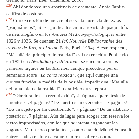
[18]
Ahí donde veo una apariencia de osamenta, Annie Tardits
califica de costuras.
[19]
Con excepción de uno, se observa la ausencia de textos
“psiquiátricos”
, id est,
publicados en una revista de psiquiatría,
de neurología, o en los
Annales Médico-psychologiques
entre
1926 y 1936. Se cuentan 21
(cf. Nouvelle Bibliographie des
travaux de Jacques Lacan,
París, Epel, 1994). A este respecto,
“Más allá del principio de realidad” es la excepción. Publicado
en 1936 en
L’évolution psychiatrique,
se encuentra en los
primeros lugares en los
Escritos
, aunque precedido por el
seminario sobre
“La carta robada”,
que aquí cumple una
curiosa función: a medida de lo posible, impedir que “Más allá
del principio de la realidad” fuera leído en su época.
[20]
“Obertura de esta recopilación”, 2 páginas/ “paréntesis de
paréntesis”, 4 páginas/ “De nuestros antecedentes”, 7 páginas/
“De un sujeto por fin cuestionado”, 7 páginas/ “De un silabario a
posteriori”, 7 páginas. Aún da lugar para acoger con reserva los
textos improvisados, con los que se intenta enganchar los
vagones. Va un poco por la línea, como cuando Michel Foucault,
entrevistado, se aboca a valorar entre sus diversas obras