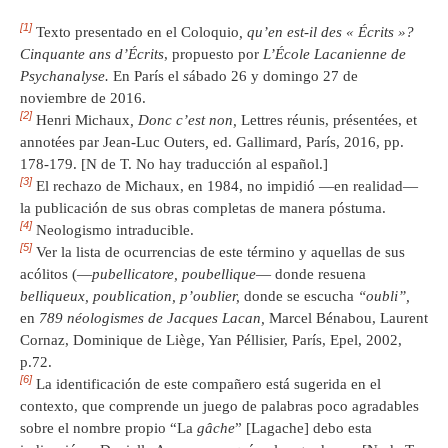
[1]
Texto presentado en el Coloquio
, qu’en est-il des « Écrits »?
Cinquante ans d’Écrits
, propuesto por
L’École Lacanienne de
Psychanalyse.
En París el
s
ábado 26 y domingo 27 de
noviembre de 2016.
[2]
Henri Michaux
, Donc c’est non,
Lettres réunis, présentées, et
annotées par Jean-Luc Outers
,
ed. Gallimard, París, 2016, pp.
178-179. [N de T. No hay traducción al español.]
[3]
El rechazo de Michaux, en 1984, no impidió —en realidad—
la publicación de sus obras completas de manera póstuma.
[4]
Neologismo intraducible.
[5]
Ver la lista de ocurrencias de este término y aquellas de sus
acólitos (—
pubellicatore, poubellique
— donde resuena
belliqueux, poublication, p’oublier,
donde se escucha
“oubli”,
en
789 néologismes de Jacques Lacan,
Marcel Bénabou, Laurent
Cornaz, Dominique de Liège, Yan Péllisier, París, Epel, 2002,
p.72.
[6]
La identificación de este compañero está sugerida en el
contexto, que comprende un juego de palabras poco agradables
sobre el nombre propio “La
gâche
” [Lagache] debo esta