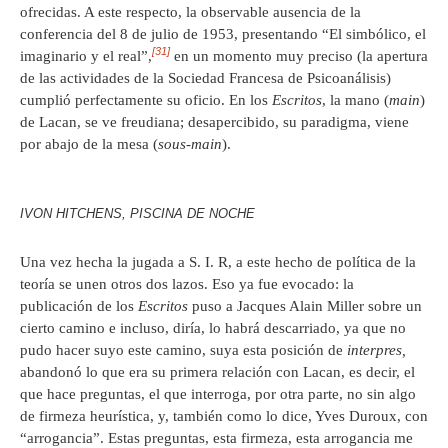
ofrecidas. A este respecto, la observable ausencia de la
conferencia del 8 de julio de 1953, presentando “El simbólico, el
[31]
imaginario y el real”,
en un momento muy preciso (la apertura
de las actividades de la Sociedad Francesa de Psicoanálisis)
cumplió perfectamente su oficio. En los
Escritos
, la mano (
main
)
de Lacan, se ve freudiana; desapercibido, su paradigma, viene
por abajo de la mesa (
sous-main
).
IVON HITCHENS, PISCINA DE NOCHE
Una vez hecha la jugada a S. I. R, a este hecho de política de la
teoría se unen otros dos lazos. Eso ya fue evocado: la
publicación de los
Escritos
puso a Jacques Alain Miller sobre un
cierto camino e incluso, diría, lo habrá descarriado, ya que no
pudo hacer suyo este camino, suya esta posición de
interpres,
abandonó lo que era su primera relación con Lacan, es decir, el
que hace preguntas, el que interroga, por otra parte, no sin algo
de firmeza heurística, y, también como lo dice, Yves Duroux, con
“arrogancia”. Estas preguntas, esta firmeza, esta arrogancia me