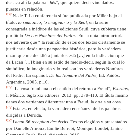
destaca ahí la palabra “
liés
”, que quiere decir vinculados,
puestos en relación.
[14]
N. de T. La conferencia sí fue publicada por Miller bajo el
título:
lo simbólico, lo imaginario y lo Real,
en la serie
consagrada a inéditos de las ediciones Seuil, cuya cubierta tiene
por título
De
Los Nombres del Padre.
En su nota introductoria
nos advierte que “ la reunión de estos dos textos ciertamente se
justificaría desde una perspectiva histórica, pero la verdadera
razón que me decidió a juntarlos está […] en la indicación que
da Lacan […] bien en su estilo de medio-decir, según la cual lo
simbólico, lo imaginario y lo real son los verdaderos Nombres
del Padre. En español,
De los Nombre del Padre,
Ed. Paidós,
Argentina, 2005. p.10.
[15]
“La cosa freudiana o el sentido del retorno a Freud”,
Escritos
,
I, México, Siglo xxi editores, 2013. pp. 379-410. El título mismo
tienes dos vertientes diferentes: una a Freud, la otra a su cosa.
[16]
Esta es, en efecto, la verdadera enseñanza de las palabras
dirigidas a Derrida.
[17]
Lacan 66 reception des écrits
. Textos elegidos y presentados
por Danielle Arnoux, Emilie Berrebi, Monique Boudet, Janine
Germond. París, Epel, diciembre, 2016.