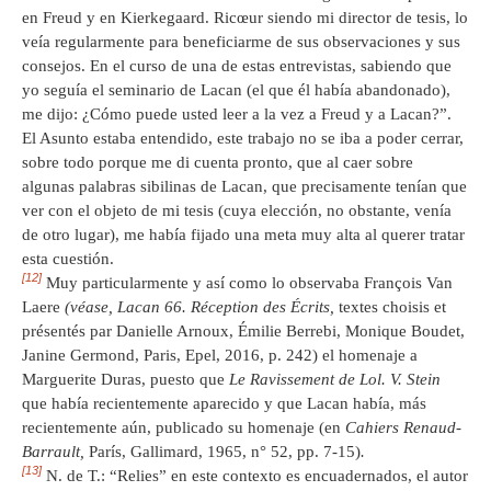
en Freud y en Kierkegaard. Ricœur siendo mi director de tesis, lo
veía regularmente para beneficiarme de sus observaciones y sus
consejos. En el curso de una de estas entrevistas, sabiendo que
yo seguía el seminario de Lacan (el que él había abandonado),
me dijo: ¿Cómo puede usted leer a la vez a Freud y a Lacan?”.
El Asunto estaba entendido, este trabajo no se iba a poder cerrar,
sobre todo porque me di cuenta pronto, que al caer sobre
algunas palabras sibilinas de Lacan, que precisamente tenían que
ver con el objeto de mi tesis (cuya elección, no obstante, venía
de otro lugar), me había fijado una meta muy alta al querer tratar
esta cuestión.
[12]
Muy particularmente y así como lo observaba François Van
Laere
(véase,
Lacan 66. R
é
ception des É
crits,
textes choisis et
présentés par Danielle Arnoux, Émilie Berrebi, Monique Boudet,
Janine Germond, Paris, Epel, 2016, p. 242) el homenaje a
Marguerite Duras, puesto que
Le Ravissement de Lol. V. Stein
que había recientemente aparecido y que Lacan había, más
recientemente aún, publicado su homenaje (en
Cahiers Renaud-
Barrault,
París, Gallimard, 1965, n° 52, pp. 7-15)
.
[13]
N. de T.: “Relies” en este contexto es encuadernados, el autor