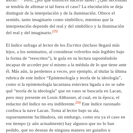
se tendría de afirmar si tal fuera el caso? La elucidación se deja
distinguir de la interpelación y de la iluminación. Ofrece el
sentido, tanto imaginario como simbólico, mientras que la
interpretación depende del real y del simbólico y la iluminación
[25]
del real y del imaginario.
El índice sufraga al lector de los
Escritos
(incluso llegará más
lejos, a los seminarios, al considerar volverlos más legibles bajo
la forma de “reescritos”), le guía en su lectura suponiéndolo
incapaz de acceder por sí mismo a la médula de lo que tiene ante
él. Más aún, la perdemos a veces, por ejemplo, al titular la última
rubrica de este índice “Epistemología y teoría de la ideología”,
como si la epistemología lacaniana estuviera ligada a no se sabe
qué “teoría de la ideología” que en vano se buscaría en Lacan,
pero muy presente en Louis Althusser, al cual, en la época, el
[26]
redactor del índice no era indiferente.
Este índice razonado
confisca la nave Lacan. Toma al lector bajo su ala,
supuestamente facilitadora, sin embargo, como era ya el caso en
ese tiempo (y aún actualmente) hay algunos que no lo han
pedido, que no desean de ninguna manera ser guiados u