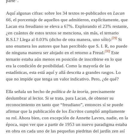
parte”.
Aquí algunas cifras: sobre los 34 textos re-publicados en
Lacan
66
, el porcentaje de aquellos que admitieron, explícitamente, que
Lacan era freudiano se eleva a 67%. Explorando el 23% restante,
¿en cuántos de estos textos se menciona, sin más, el ternario
[29]
R.S.I.? Llega al 0.03% (dicho de otra manera, uno sólo).
Si
uno enumera los autores que han percibido que S. I. R, no puede
[30]
de ninguna manera ser alojado en el retorno a Freud.
Este
ternario estaba aún menos en posición de inscribirse en lo que
era la condición de posibilidad. Como la mayoría de las
estadísticas, esta está aquí y allá descrita a grandes rasgos. Lo
que no impide que tenga un valor indicativo. Pero, ¿de qué?
Ella señala un hecho de
política de la teoría
, precisamente
deslumbrar al lector. Si se trata, para Lacan, de obtener su
reconocimiento en tanto que “freudiano”, entonces sí se puede
afirmar que la publicación de los
Escritos
cumplió ampliamente
su rol. Ahora bien, con excepción de Annette Lavres, nadie, en la
época, supo ver que a partir de 1953 un nuevo paradigma estaba
en obra en cada uno de las pequeñas piedritas del jardín zen así