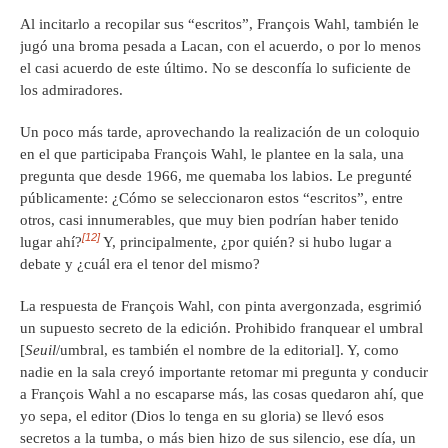
Al incitarlo a recopilar sus “escritos”, François Wahl, también le
jugó una broma pesada a Lacan, con el acuerdo, o por lo menos
el casi acuerdo de este último. No se desconfía lo suficiente de
los admiradores.
Un poco más tarde, aprovechando la realización de un coloquio
en el que participaba François Wahl, le plantee en la sala, una
pregunta que desde 1966, me quemaba los labios. Le pregunté
públicamente: ¿Cómo se seleccionaron estos “escritos”, entre
otros, casi innumerables, que muy bien podrían haber tenido
[12]
lugar ahí?
Y, principalmente, ¿por quién? si hubo lugar a
debate y ¿cuál era el tenor del mismo?
La respuesta de François Wahl, con pinta avergonzada, esgrimió
un supuesto secreto de la edición. Prohibido franquear el umbral
[
Seuil
/umbral, es también el nombre de la editorial]. Y, como
nadie en la sala creyó importante retomar mi pregunta y conducir
a François Wahl a no escaparse más, las cosas quedaron ahí, que
yo sepa, el editor (Dios lo tenga en su gloria) se llevó esos
secretos a la tumba, o más bien hizo de sus silencio, ese día, un