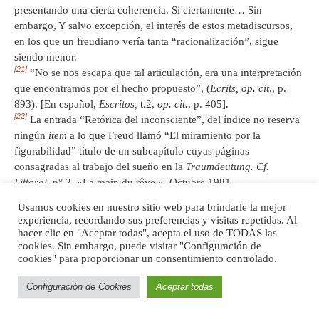
presentando una cierta coherencia. Si ciertamente… Sin
embargo, Y salvo excepción, el interés de estos metadiscursos,
en los que un freudiano vería tanta “racionalización”, sigue
siendo menor.
[21]
“No se nos escapa que tal articulación, era una interpretación
que encontramos por el hecho propuesto”, (
Écrits, op. cit
., p.
893). [En español,
Escritos,
t.2,
op. cit.
, p. 405].
[22]
La entrada “Retórica del inconsciente”, del índice no reserva
ningún
ítem
a lo que Freud llamó “El miramiento por la
figurabilidad” título de un subcapítulo cuyas páginas
consagradas al trabajo del sueño en la
Traumdeutung. Cf.
Littoral,
n° 2, «La main du rêve », Octubre,1981.
[23]
Éloge du polyth
é
isme. Ce que peuvent nous apprendre les
Usamos cookies en nuestro sitio web para brindarle la mejor
religions antiques
, París, Les Belles Lettres, 2016.
experiencia, recordando sus preferencias y visitas repetidas. Al
[24]
Televisión,
Barcelona, Anagrama, 1980, p, 81
.
“Aquel que me
hacer clic en "Aceptar todas", acepta el uso de TODAS las
interroga sabe también leerme”.
El nombre de Jacques Alain
cookies. Sin embargo, puede visitar "Configuración de
cookies" para proporcionar un consentimiento controlado.
Miller no está aquí mencionado, sírvase comprender que se trata
de él, el contexto lo sugiere. Toda vez, que nada impide entender
Configuración de Cookies
Aceptar todas
este “aquel”, como un “cualquiera”.
[25]
Me explico más sobre este ternario en
L
’Autresexe
, París,