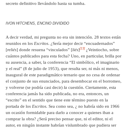
secreto definitivo llevándolo hasta su tumba.
IVON HITCHENS, ENCINO DIVIDIDO
A decir verdad, mi pregunta no era sin intención. 28 textos están
reunidos en los
Escritos
. ¿Sería mejor decir “encuadernados”
[13]
[
reliés
] donde resuena “vinculados” [
liés
]
¿Veintiocho, sobre
cuántos publicados para esta fecha? Uno, en particular, brilla por
su ausencia, a saber, la conferencia “El simbólico, el imaginario
y el real” (8 de julio de 1953), que resulta ser, ni más ni menos,
inaugural de este paradigmático ternario que no cesa de ordenar
el conjunto de sus enunciados, para desembocar en el borromeo,
y volverse (se podría casi decir)
la
cuestión. Ciertamente, esta
conferencia jamás ha sido publicada, no era, entonces, un
“escrito” en el sentido que tiene este término puesto en la
portada de los
Escritos.
Sea como sea, ¿ no habría sido en 1966
un ocasión formidable para darlo a conocer a quienes iban a
comprar la obra? ¿Será preciso pensar que, ni el editor, ni el
autor, en ningún instante habrían vislumbrado que pudiera ser