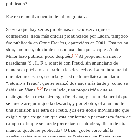
publicado?
Ese era el motivo oculto de mi pregunta…
Se verá que hay serios problemas, si se observa que esta
conferencia, nada más crucial pronunciado por Lacan, tampoco
fue publicada en
Otros E
scritos
, aparecidos en 2001. Esta no ha
sido, tampoco, objeto de esos opúsculos que Jacques-Alain
[14]
Miller hizo publicar poco después.
Al proponer un nuevo
paradigma (S., I., R.), rompió con Freud, sin anunciarlo de
manera explícita y sin tirarlo a los deshechos. La ruptura fue tal
que hizo necesario, esencial y casi de inmediato anunciar un
“retorno a Freud”, que se realizó dos años más tarde y, como se
[15]
debía, en Viena.
Por un lado, una proposición que se
distingue de la metapsicología freudiana, y tan fundamental que
se puede asegurar que la descarta, y por el otro, el anunció de
una sumisión a la letra de Freud. ¿Es este doble movimiento que
exigía y que exige aún que esta conferencia permanezca fuera de
campo de lo que se puede presentar a cualquiera, dicho de otra
manera, quede no publicada? O bien, ¿debe verse ahí la
configuración que se encuentra en Pitágoras, en Platón, y en