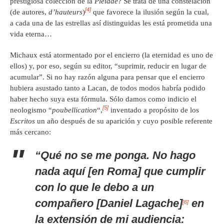
prestigiosa colección de la
Pléiade
? Se trata de una constelación
[4]
(de autores,
d’hauteurs
)
que favorece la ilusión según la cual,
a cada una de las estrellas así distinguidas les está prometida una
vida eterna…
Michaux está atormentado por el encierro (la eternidad es uno de
ellos) y, por eso, según su editor, “suprimir, reducir en lugar de
acumular”. Si no hay razón alguna para pensar que el encierro
hubiera asustado tanto a Lacan, de todos modos habría podido
haber hecho suya esta fórmula. Sólo damos como indicio el
[5]
neologismo “
poubellication
“,
inventado a propósito de los
Escritos
un año después de su aparición y cuyo posible referente
más cercano:
“Qué no se me ponga. No hago
nada aquí [en Roma] que cumplir
con lo que le debo a un
compañero [Daniel Lagache]
en
[6]
la extensión de mi audiencia: