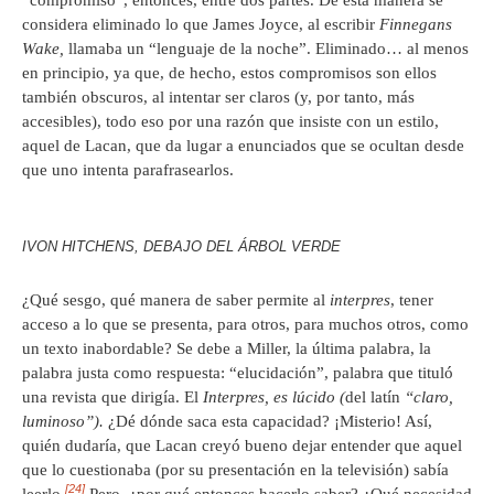
considera eliminado lo que James Joyce, al escribir
Finnegans
Wake,
llamaba un “lenguaje de la noche”. Eliminado… al menos
en principio, ya que, de hecho, estos compromisos son ellos
también obscuros, al intentar ser claros (y, por tanto, más
accesibles), todo eso por una razón que insiste con un estilo,
aquel de Lacan, que da lugar a enunciados que se ocultan desde
que uno intenta parafrasearlos.
IVON HITCHENS, DEBAJO DEL ÁRBOL VERDE
¿Qué sesgo, qué manera de saber permite al
interpres
, tener
acceso a lo que se presenta, para otros, para muchos otros, como
un texto inabordable? Se debe a Miller, la última palabra, la
palabra justa como respuesta: “elucidación”, palabra que tituló
una revista que dirigía. El
Interpres, es lúcido (
del latín
“claro,
luminoso”).
¿Dé dónde saca esta capacidad? ¡Misterio! Así,
quién dudaría, que Lacan creyó bueno dejar entender que aquel
que lo cuestionaba (por su presentación en la televisión) sabía
[24]
leerlo.
Pero, ¿por qué entonces hacerlo saber? ¿Qué necesidad