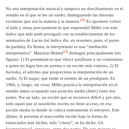
No una interpretación musical y tampoco un desciframiento en el
sentido en el que se lee un sueño, distinguiendo las diversas
[22]
escrituras que son la materia y la manera.
Es oportuno volver
al latín y situar precisamente lo que emprendió Miller con este
índice que más tarde prosiguió con su establecimiento de los
seminarios de Lacan (tal índice dio, en resumen, pues, el punto
de partida). En Roma, la
interpretatio
es una “mediación
[23]
interpretativa”. Maurizio Bettini
distingue principalmente tres
figuras: 1) El
grammaticus
que ofrece paráfrasis y un comentario
a quien no logra leer un poema o un escrito más extenso, 2) El
hariolus
, el adivino que proporciona la interpretación de un
sueño. 3) El
augur,
que emite el sentido de un
prodigium.
En
1966, y, luego, sin cesar, Miller practica la interpretación en el
sentido latino ocupando una posición media (
Inter)
entre dos
partes. Por un lado, un escrito que se reconoce difícil y por otro,
todo aquel que al susodicho escrito no tiene acceso, en esa
poción media es donde se coloca enteramente el
interpres
. Este
último, le presenta el inaccesible escrito bajo la forma de
enunciados más fáciles, más “
claros
”, se ha dicho. Un
“compromiso”, entonces, entre dos partes. De esta manera se