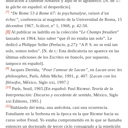
indicación a Danielle Arnaoux y aquí se lo agradezco. [N. de T.:
la gâche
en español: el desperdicio].
[7]
“
De Rome 53
à Rome 67: la psychanalyse, raison d’
un
é
chec
”,
conferencia al magisterio de la Universidad de Roma, 15
décembre 1967,
Scilicet
, n° 1, 1968, p. 42-50.
[8]
Al publicar su ladrillo en la colección “
Le Champs freudien
”
lanzado en 1964, hizo saber “que él no estaba tan solo”. Le
dedicó a Philippe Soller (Prefacio, p.27): “A P. S. no se está tan
solo, somos todos”. [N. de t.: Esta dedicatoria no aparece en las
últimas ediciones de los
Escritos
en francés, por supuesto,
tampoco en español].
[9]
Jacques Derrida,
“Pour l’amour de Lacan”,
en
Lacan avec les
philosophes,
París, Albin Miche, 1991, p. 407. [
Lacan con los
filósofos,
México, Siglo xxi, 1997.]
[10]
París, Seuil, 1965
.
[En español: Paul Ricœur;
Teoría de la
Interpretación: Discurso y excedente de sentido
, México, Siglo
xxi Editores, 1995.]
[11]
Hablando del tema, una anécdota, casi una ocurrencia.
Estudiante en la Sorbona en la época en la que Ricœur hacia su
curso sobre Freud. Yo estaba comprometido en lo que se llamaba
entonces un doctorado de tercer ciclo consagrado a la repetición