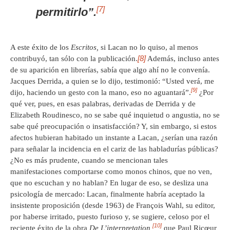
[7]
permitirlo”.
A este éxito de los
Escritos,
si Lacan no lo quiso, al menos
[8]
contribuyó, tan sólo con la publicación.
Además, incluso antes
de su aparición en librerías, sabía que algo ahí no le convenía.
Jacques Derrida, a quien se lo dijo, testimonió: “Usted verá, me
[9]
dijo, haciendo un gesto con la mano, eso no aguantará”.
¿Por
qué ver, pues, en esas palabras, derivadas de Derrida y de
Elizabeth Roudinesco, no se sabe qué inquietud o angustia, no se
sabe qué preocupación o insatisfacción? Y, sin embargo, si estos
afectos hubieran habitado un instante a Lacan, ¿serían una razón
para señalar la incidencia en el cariz de las habladurías públicas?
¿No es más prudente, cuando se mencionan tales
manifestaciones comportarse como monos chinos, que no ven,
que no escuchan y no hablan? En lugar de eso, se desliza una
psicología de mercado: Lacan, finalmente habría aceptado la
insistente proposición (desde 1963) de François Wahl, su editor,
por haberse irritado, puesto furioso y, se sugiere, celoso por el
[10]
reciente éxito de la obra
De L’interpretation,
que Paul Ricœur