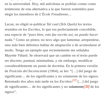
en la universidad. Hoy, mil anécdotas se podrían contar como
testimonio de esta alternativa a la que fueron sometidos para
elegir los miembros de
L’École Freudienne…
Lacan, no eligió re-publicar
Tal cual
(
Tels Quels)
los textos
reunidos en los
Escritos,
lo que era perfectamente concebible,
una especie de “
pues bien, esto fue escrito así, no puedo hacer
nada.
” Como un pintor, no tuvo algo que lamentar, arrepentirse,
sino más bien debemos hablar de adaptación o de acomodarse al
modo. Tengo un ejemplo que recientemente me señalaba
Mayette Viltard. Se observará que un cambio en el texto puede
ser discreto, puntual, minimalista, y sin embargo, modificar
considerablemente un punto de doctrina. En la primera versión
de
Posición del Inconsciente
(1964), se lee: “[…] del juego de
significante… de los significantes y no solamente de los signos.
[37]
Retomado dos años más tarde en los
Escritos
:
[…] del juego
[38]
de significantes… de los significantes y no
solamente
de los
signos”.