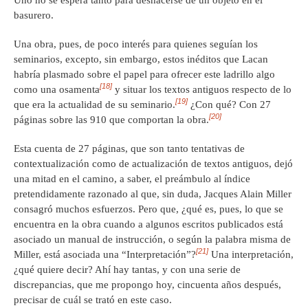
basurero.
Una obra, pues, de poco interés para quienes seguían los
seminarios, excepto, sin embargo, estos inéditos que Lacan
habría plasmado sobre el papel para ofrecer este ladrillo algo
[18]
como una osamenta
y situar los textos antiguos respecto de lo
[19]
que era la actualidad de su seminario.
¿Con qué? Con 27
[20]
páginas sobre las 910 que comportan la obra.
Esta cuenta de 27 páginas, que son tanto tentativas de
contextualización como de actualización de textos antiguos, dejó
una mitad en el camino, a saber, el preámbulo al índice
pretendidamente razonado al que, sin duda, Jacques Alain Miller
consagró muchos esfuerzos. Pero que, ¿qué es, pues, lo que se
encuentra en la obra cuando a algunos escritos publicados está
asociado un manual de instrucción, o según la palabra misma de
[21]
Miller, está asociada una “Interpretación”?
Una interpretación,
¿qué quiere decir? Ahí hay tantas, y con una serie de
discrepancias, que me propongo hoy, cincuenta años después,
precisar de cuál se trató en este caso.