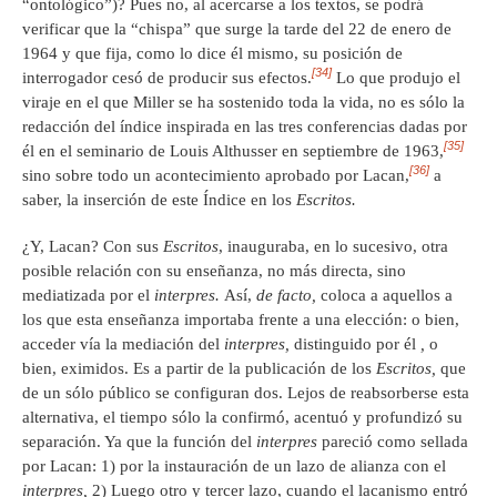
“ontológico”)? Pues no, al acercarse a los textos, se podrá
verificar que la “chispa” que surge la tarde del 22 de enero de
1964 y que fija, como lo dice él mismo, su posición de
[34]
interrogador cesó de producir sus efectos.
Lo que produjo el
viraje en el que Miller se ha sostenido toda la vida, no es sólo la
redacción del índice inspirada en las tres conferencias dadas por
[35]
él en el seminario de Louis Althusser en septiembre de 1963,
[36]
sino sobre todo un acontecimiento aprobado por Lacan,
a
saber, la inserción de este Índice en los
Escritos.
¿Y, Lacan? Con sus
Escritos
, inauguraba, en lo sucesivo, otra
posible relación con su enseñanza, no más directa, sino
mediatizada por el
interpres.
Así,
de facto,
coloca a aquellos a
los que esta enseñanza importaba frente a una elección: o bien,
acceder vía la mediación del
interpres,
distinguido por él
,
o
bien, eximidos. Es a partir de la publicación de los
Escritos,
que
de un sólo público se configuran dos. Lejos de reabsorberse esta
alternativa, el tiempo sólo la confirmó, acentuó y profundizó su
separación. Ya que la función del
interpres
pareció como sellada
por Lacan: 1) por la instauración de un lazo de alianza con el
interpres,
2) Luego otro y tercer lazo, cuando el lacanismo entró