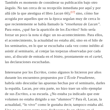
También es momento de considerar su publicación bajo otro
ángulo. No tan cerca de su recepción inmediata por aquí y por
[17]
allá (de la que atestigua el libro
Lacan 66
),
sino, cómo fue
acogida por aquellos que en la época seguían muy de cerca lo
que recientemente se había llamado la
“enseñanza de Lacan”.
Para estos,
¿
qué fue la aparición de los
Escritos
? Solo sería
forzar un poco la nota si digo: un no-acontecimiento. Para ellos,
el acontecimiento, la actualidad no estaba ahí, sino en el hilo de
los seminarios, en lo que se escuchaba cada vez como inédito al
asistir al seminario, al cotejar las torpezas observadas por cada
uno, al discutir de entrada en el
bistro
, prontamente en el
cartel
,
las declaraciones escuchadas.
Interesarse por los
Escritos
, como algunos lo hicieron por años
durante los encuentros propuestos por
L’École Freudienne
,
habría sido descuidar las apuestas hechas por el seminario, darles
la espalda. Lacan, por otra parte, no hizo traer un sólo ejemplar
de sus
Escritos
, a su escuela. ¿No estaba ya indicado que este
volumen no estaba dirigido a sus “alumnos”? Para él, Lacan, la
actualidad, “lo vivo” como le gustaba decir, tampoco estaba ahí.
Uno no se espera tanto para deshacerse de un objeto en el