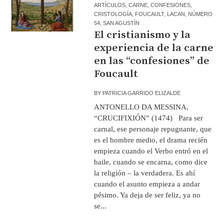
ARTÍCULOS
,
CARNE
,
CONFESIONES
,
CRISTOLOGÍA
,
FOUCAULT
,
LACAN
,
NÚMERO
54
,
SAN AGUSTÍN
El cristianismo y la
experiencia de la carne
en las “confesiones” de
Foucault
BY
PATRICIA GARRIDO ELIZALDE
ANTONELLO DA MESSINA,
“CRUCIFIXIÓN” (1474) Para ser
carnal, ese personaje repugnante, que
es el hombre medio, el drama recién
empieza cuando el Verbo entró en el
baile, cuando se encarna, como dice
la religión – la verdadera. Es ahí
cuando el asunto empieza a andar
pésimo. Ya deja de ser feliz, ya no
se...