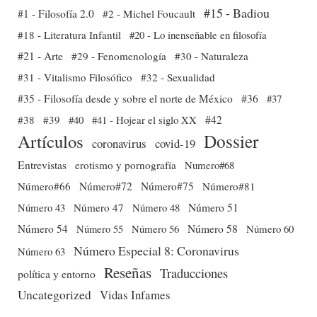
#15 - Badiou
#1 - Filosofía 2.0
#2 - Michel Foucault
#18 - Literatura Infantil
#20 - Lo inenseñable en filosofía
#21 - Arte
#29 - Fenomenología
#30 - Naturaleza
#31 - Vitalismo Filosófico
#32 - Sexualidad
#35 - Filosofía desde y sobre el norte de México
#36
#37
#38
#39
#40
#41 - Hojear el siglo XX
#42
Dossier
Artículos
coronavirus
covid-19
Entrevistas
erotismo y pornografía
Numero#68
Número#66
Número#72
Número#75
Número#81
Número 51
Número 43
Número 47
Número 48
Número 54
Número 56
Número 58
Número 60
Número 55
Número Especial 8: Coronavirus
Número 63
Reseñas
Traducciones
política y entorno
Uncategorized
Vidas Infames