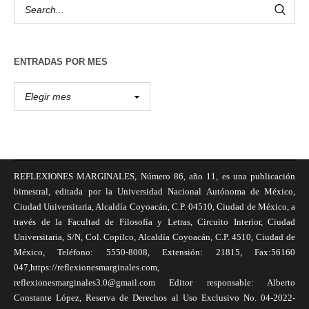
ENTRADAS POR MES
REFLEXIONES MARGINALES, Número 86, año 11, es una publicación
bimestral, editada por la Universidad Nacional Autónoma de México,
Ciudad Universitaria, Alcaldía Coyoacán, C.P. 04510, Ciudad de México, a
través de la Facultad de Filosofía y Letras, Circuito Interior, Ciudad
Universitaria, S/N, Col. Copilco, Alcaldía Coyoacán, C.P. 4510, Ciudad de
México, Teléfono: 5550-8008, Extensión: 21815, Fax:56160
047,https://reflexionesmarginales.com,
reflexionesmarginales3.0@gmail.com Editor responsable: Alberto
Constante López, Reserva de Derechos al Uso Exclusivo No. 04-2022-