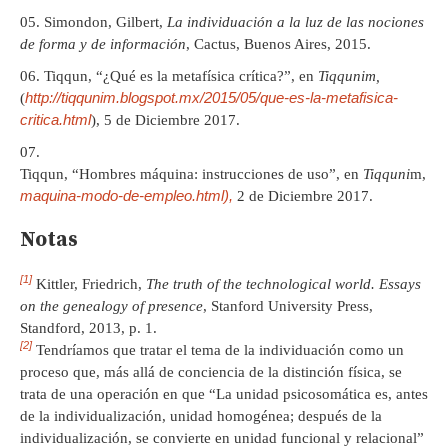
Simondon, Gilbert,
La individuación a la luz de las nociones
de forma y de información
, Cactus, Buenos Aires, 2015.
Tiqqun, “¿Qué es la metafísica crítica?”, en
Tiqqunim,
http://tiqqunim.blogspot.mx/2015/05/que-es-la-metafisica-
(
critica.html
), 5 de Diciembre 2017.
h
Tiqqun, “Hombres máquina: instrucciones de uso”, en
Tiqquni
m, (
maquina-modo-de-empleo.html),
2 de Diciembre 2017.
Notas
[1]
Kittler, Friedrich,
The truth of the technological world. Essays
on the genealogy of presence
, Stanford University Press,
Standford, 2013, p. 1.
[2]
Tendríamos que tratar el tema de la individuación como un
proceso que, más allá de conciencia de la distinción física, se
trata de una operación en que “La unidad psicosomática es, antes
de la individualización, unidad homogénea; después de la
individualización, se convierte en unidad funcional y relacional”