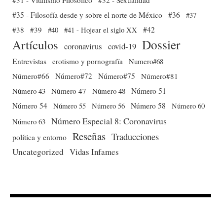
#35 - Filosofía desde y sobre el norte de México
#36
#37
#38
#39
#40
#41 - Hojear el siglo XX
#42
Dossier
Artículos
coronavirus
covid-19
Entrevistas
erotismo y pornografía
Numero#68
Número#66
Número#72
Número#75
Número#81
Número 51
Número 43
Número 47
Número 48
Número 54
Número 56
Número 58
Número 60
Número 55
Número Especial 8: Coronavirus
Número 63
Reseñas
Traducciones
política y entorno
Uncategorized
Vidas Infames