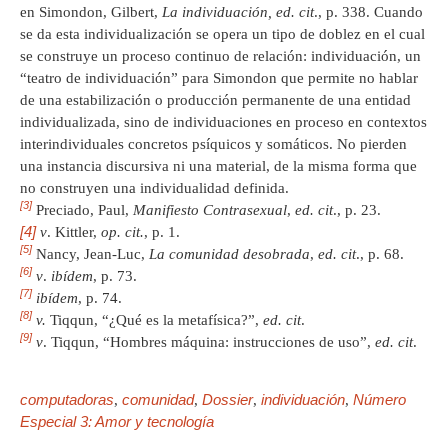
en Simondon, Gilbert,
La individuación, ed. cit
., p. 338. Cuando
se da esta individualización se opera un tipo de doblez en el cual
se construye un proceso continuo de relación: individuación, un
“teatro de individuación” para Simondon que permite no hablar
de una estabilización o producción permanente de una entidad
individualizada, sino de individuaciones en proceso en contextos
interindividuales concretos psíquicos y somáticos. No pierden
una instancia discursiva ni una material, de la misma forma que
no construyen una individualidad definida.
[3]
Preciado, Paul,
Manifiesto Contrasexual
,
ed. cit
., p. 23.
[4]
v
. Kittler,
op. cit.
, p. 1.
[5]
Nancy, Jean-Luc,
La comunidad desobrada
,
ed. cit
., p. 68.
[6]
v
.
ibídem
, p. 73.
[7]
ibídem
, p. 74.
[8]
v.
Tiqqun, “¿Qué es la metafísica?”,
ed. cit
.
[9]
v
. Tiqqun, “Hombres máquina: instrucciones de uso”,
ed. cit
.
computadoras
comunidad
Dossier
individuación
Número
,
,
,
,
Especial 3: Amor y tecnología