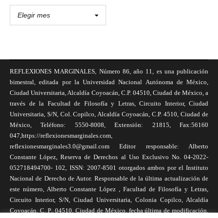
REFLEXIONES MARGINALES, Número 86, año 11, es una publicación
bimestral, editada por la Universidad Nacional Autónoma de México,
Ciudad Universitaria, Alcaldía Coyoacán, C.P. 04510, Ciudad de México, a
través de la Facultad de Filosofía y Letras, Circuito Interior, Ciudad
Universitaria, S/N, Col. Copilco, Alcaldía Coyoacán, C.P. 4510, Ciudad de
México, Teléfono: 5550-8008, Extensión: 21815, Fax:56160
047,https://reflexionesmarginales.com,
reflexionesmarginales3.0@gmail.com Editor responsable: Alberto
Constante López, Reserva de Derechos al Uso Exclusivo No. 04-2022-
052718494700- 102, ISSN: 2007-8501 otorgados ambos por el Instituto
Nacional de Derecho de Autor. Responsable de la última actualización de
este número, Alberto Constante López , Facultad de Filosofía y Letras,
Circuito Interior, S/N, Ciudad Universitaria, Colonia Copilco, Alcaldía
Coyoacán, C. P., 04510, Ciudad de México, fecha última de modificación,