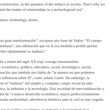
 construction, as the question of the subject or society. That’s why we
ed the matter of relationships in a technologized era?
ation, technology, desire.
“Una gran transformación”, recupera una frase de Valéry: “El cuerpo
 mañana”, una afirmación que en la era mediática podría quedar
rden rápidamente su mañana.”
ida a mitad del siglo XX trajo consigo innumerables
económico, político, educativo, social, tecnológico, social,
ormación que también nos habla de “la manera en que podemos
r influencia sobre él”, como señala Castel. Sin embargo, la
obre el “mañana” del amplio y complejo campo social ha sido
ica, la industria y la tecnología. Esta sociedad de mercantilización y
a idea de “a mayor desarrollo económico, mayor perfeccionamiento
asada modernidad, advertencia histórica ante la cual no hay engaño.
ue la política económica, la industria y la tecnología han