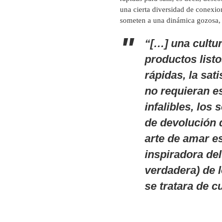
una cierta diversidad de conexion
someten a una dinámica gozosa, 
“[…] una cultu
productos list
rápidas, la sat
no requieran e
infalibles, los
de devolución 
arte de amar e
inspiradora de
verdadera) de 
se tratara de c