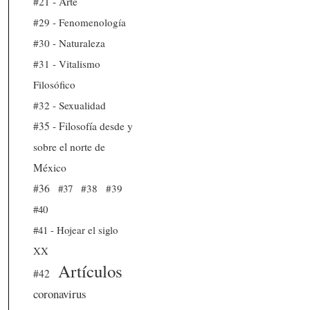
#21 - Arte
#29 - Fenomenología
#30 - Naturaleza
#31 - Vitalismo
Filosófico
#32 - Sexualidad
#35 - Filosofía desde y
sobre el norte de
México
#36
#37
#38
#39
#40
#41 - Hojear el siglo
XX
Artículos
#42
coronavirus