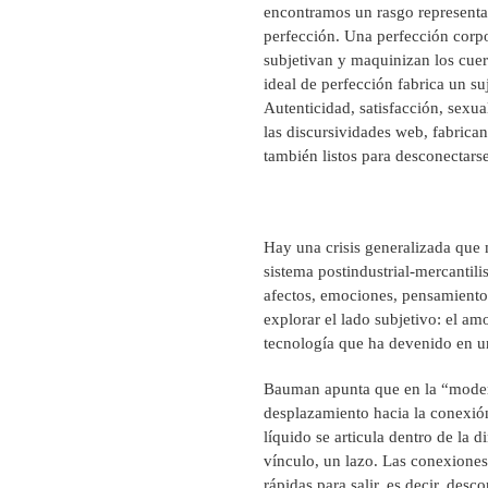
encontramos un rasgo representat
perfección. Una perfección corpor
subjetivan y maquinizan los cuer
ideal de perfección fabrica un 
Autenticidad, satisfacción, sexu
las discursividades web, fabrica
también listos para desconectarse
Hay una crisis generalizada que m
sistema postindustrial-mercantilis
afectos, emociones, pensamientos
explorar el lado subjetivo: el am
tecnología que ha devenido en un
Bauman apunta que en la “modern
desplazamiento hacia la conexión 
líquido se articula dentro de la 
vínculo, un lazo. Las conexione
rápidas para salir, es decir, des