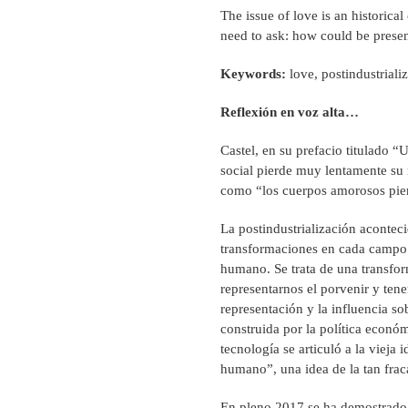
The issue of love is an historical
need to ask: how could be present
Keywords:
love, postindustrializ
Reflexión en voz alta…
Castel, en su prefacio titulado 
social pierde muy lentamente su
como “los cuerpos amorosos pie
La postindustrialización acontec
transformaciones en cada campo: 
humano. Se trata de una transf
representarnos el porvenir y tene
representación y la influencia s
construida por la política económ
tecnología se articuló a la viej
humano”, una idea de la tan frac
En pleno 2017 se ha demostrado q