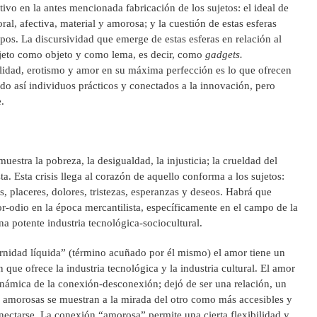
ivo en la antes mencionada fabricación de los sujetos: el ideal de
al, afectiva, material y amorosa; y la cuestión de estas esferas
pos. La discursividad que emerge de estas esferas en relación al
sujeto como objeto y como lema, es decir, como
gadgets.
alidad, erotismo y amor en su máxima perfección es lo que ofrecen
ndo así individuos prácticos y conectados a la innovación, pero
.
uestra la pobreza, la desigualdad, la injusticia; la crueldad del
ta. Esta crisis llega al corazón de aquello conforma a los sujetos:
, placeres, dolores, tristezas, esperanzas y deseos. Habrá que
or-odio en la época mercantilista, específicamente en el campo de la
a potente industria tecnológica-sociocultural.
idad líquida” (término acuñado por él mismo) el amor tiene un
que ofrece la industria tecnológica y la industria cultural. El amor
dinámica de la conexión-desconexión; dejó de ser una relación, un
s amorosas se muestran a la mirada del otro como más accesibles y
conectarse. La conexión “amorosa” permite una cierta flexibilidad y