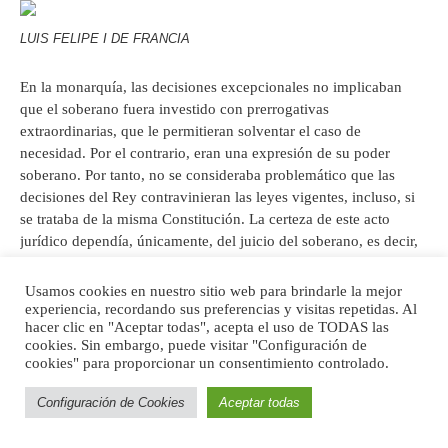
LUIS FELIPE I DE FRANCIA
En la monarquía, las decisiones excepcionales no implicaban
que el soberano fuera investido con prerrogativas
extraordinarias, que le permitieran solventar el caso de
necesidad. Por el contrario, eran una expresión de su poder
soberano. Por tanto, no se consideraba problemático que las
decisiones del Rey contravinieran las leyes vigentes, incluso, si
se trataba de la misma Constitución. La certeza de este acto
jurídico dependía, únicamente, del juicio del soberano, es decir,
si consideraba que era necesario para asegurar el orden existente.
Si bien el soberano no podía modificar el contenido de la
Usamos cookies en nuestro sitio web para brindarle la mejor
Constitución, tenía la obligación de asegurarla y protegerla de
experiencia, recordando sus preferencias y visitas repetidas. Al
hacer clic en "Aceptar todas", acepta el uso de TODAS las
modificaciones; por ello, se le dotaba de un «poder supremo»
cookies. Sin embargo, puede visitar "Configuración de
—«
pouvoir suprême
»— que le facultaba para pasar por encima
cookies" para proporcionar un consentimiento controlado.
del ordenamiento legal.
Configuración de Cookies
Aceptar todas
En este sentido, Schmitt recuperó el concepto de soberanía
ilimitada para enarbolar un fundamento jurídico de la dictadura.