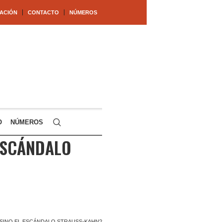
ACIÓN
CONTACTO
NÚMEROS
O
NÚMEROS
ESCÁNDALO
SINO EL ESCÁNDALO STRAUSS-KAHN?