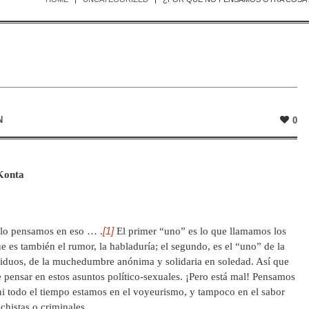
N
0
Konta
[1]
olo pensamos en eso … .
El primer “uno” es lo que llamamos los
 es también el rumor, la habladuría; el segundo, es el “uno” de la
ividuos, de la muchedumbre anónima y solidaria en soledad. Así que
 pensar en estos asuntos político-sexuales. ¡Pero está mal! Pensamos
, ni todo el tiempo estamos en el voyeurismo, y tampoco en el sabor
tichistas o criminales.