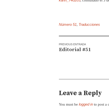
kahn_740205
, consultado el 3 
Número 51
Traducciones
,
PREVIOUS ENTRADA
Editorial #51
Leave a Reply
logged in
You must be
to post a