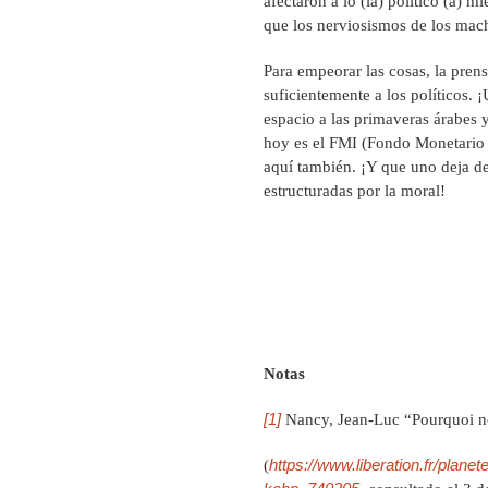
afectaron a lo (la) político (a) m
que los nerviosismos de los mach
Para empeorar las cosas, la pren
suficientemente a los políticos.
espacio a las primaveras árabes y
hoy es el FMI (Fondo Monetario I
aquí también. ¡Y que uno deja de
estructuradas por la moral!
Notas
[1]
Nancy, Jean-Luc “Pourquoi no
https://www.liberation.fr/plan
(