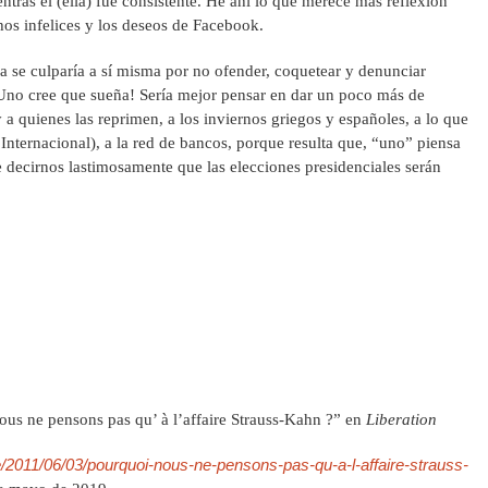
ientras él (ella) fue consistente. He ahí lo que merece más reflexión
os infelices y los deseos de Facebook.
sa se culparía a sí misma por no ofender, coquetear y denunciar
 ¡Uno cree que sueña! Sería mejor pensar en dar un poco más de
 a quienes las reprimen, a los inviernos griegos y españoles, a lo que
nternacional), a la red de bancos, porque resulta que, “uno” piensa
 decirnos lastimosamente que las elecciones presidenciales serán
us ne pensons pas qu’ à l’affaire Strauss-Kahn ?” en
Liberation
ete/2011/06/03/pourquoi-nous-ne-pensons-pas-qu-a-l-affaire-strauss-