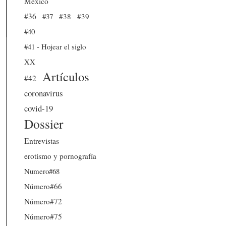
México
#36
#37
#38
#39
#40
#41 - Hojear el siglo
XX
Artículos
#42
coronavirus
covid-19
Dossier
Entrevistas
erotismo y pornografía
Numero#68
Número#66
Número#72
Número#75