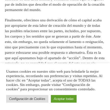
par de indicios que describe el modo de operación de la creación
permanente del mundo.
Finalmente, ofrecimos una derivación de cómo el capital acaba
por apropiarse de esta labor de creación del mundo y de todas
las posibles relaciones entre las partes, incluidos, por supuesto,
los cuerpos y los sentidos que se generan a partir de éste. Ante
esto, sin embargo, no queda solamente el lamento o resignación,
sino que precisamente con lo que expusimos hasta el momento,
parece esbozarse una posible respuesta o alternativa. Ésta es la
que aquí apuntamos bajo el apartado de “acción”. Dentro de esta
categoría, no es casualidad que el asunto del arte sea su eje
central. Se trata de una apuesta por el arte como contracara de
Usamos cookies en nuestro sitio web para brindarle la mejor
una creación técnica irresponsable e irreflexiva que hoy ha
experiencia, recordando sus preferencias y visitas repetidas. Al
terminado por abarcar todo el globo. Parte de esta misma labor
hacer clic en "Aceptar todas", acepta el uso de TODAS las
cookies. Sin embargo, puede visitar "Configuración de
del arte no es solamente aquello reservado a lo que se identifica
cookies" para proporcionar un consentimiento controlado.
regularmente con ese apelativo, sino más importante aún, lo es el
trabajo mismo sobre la escritura, tal como éste que hemos
Configuración de Cookies
Aceptar todas
decidido emprender aquí. Se propone este ejercicio de escritura,
de este mismo texto, como un compromiso con esa creación del