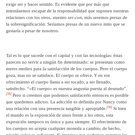
exige ser y hacer sentido. Es evidente que por más que
intentásemos escapar de la responsabilidad que suponen nuestras
relaciones con los otros, nuestro
ser-con
, más seremos presas de
la sobresignificación. Seríamos presas de un nuevo mito que se
gestaría a pesar de nosotros.
Tal es lo que sucede con el capital y con las tecnologías: éstas
parecen no servir a ningún fin determinado; se presentan como
meros medios para la satisfacción de los cuerpos. Pero el cuerpo
goza, mas no se satisface. El cuerpo se ofrece. Y en ese
ofrecimiento el cuerpo llama a ser tocado, a ser llenado,
satisfecho. “«El cuerpo» es nuestra angustia puesta al desnudo”.
[35]
Pero si creemos que podemos satisfacerlo entonces es posible
que quedemos adictos. La adicción es definida por Nancy como
[36]
una relación con una presencia tangible y apropiable.
Si bien
el mundo es la exposición de unos frente a los otros, esta
exposición tampoco es única y para siempre. El ofrecimiento de
los cuerpos no acepta cualquier moneda a cambio; de hecho,
ningún valor es suficiente. Si creemos que podemos comprar los