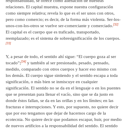
responsabilidad, se ofrece como alienación de nuestras
relaciones. El capital muestra, expone nuestra configuración
como siempre relativa; revela lo que es el ser unos con otros,
pero como comercio; es decir, de la forma más violenta. Ser-los-
[32]
unos-con-los-otros se vuelve ser-comerciante y comerciado.
El capital es el cuerpo que es traficado, transportado,
reemplazado; es el sistema de sobresignificación de los cuerpos.
[33]
Y, a pesar de todo, el sentido ahí sigue: “El cuerpo goza al ser
[34]
tocado”;
y también al ser presionado, pesado, pensado,
medido, comparado con otros cuerpos y hacer eso mismo con
los demás. El cuerpo sigue sintiendo y el sentido escapa a toda
significación, o más bien se inmiscuye en cualquier
significación. El sentido no se da en el lenguaje o en los puentes
que se presentan para llenar el vacío, sino que se da justo en
donde éstos fallan, se da en las orillas y en los límites; en las
fracturas e interrupciones. Y esto, por supuesto, no quiere decir
que por eso tengamos que dejar de hacernos cargo de la
ecotecnia. No quiere decir que podamos escapar, huir, por medio
de nuevos artificios a la responsabilidad del sentido. El sentido