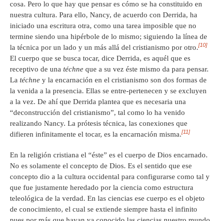
cosa. Pero lo que hay que pensar es cómo se ha constituido en
nuestra cultura. Para ello, Nancy, de acuerdo con Derrida, ha
iniciado una escritura otra, como una tarea imposible que no
termine siendo una hipérbole de lo mismo; siguiendo la línea de
[10]
la técnica por un lado y un más allá del cristianismo por otro.
El cuerpo que se busca tocar, dice Derrida, es aquél que es
receptivo de una
téchne
que a su vez éste mismo da para pensar.
La
téchne
y la encarnación en el cristianismo son dos formas de
la venida a la presencia. Ellas se entre-pertenecen y se excluyen
a la vez. De ahí que Derrida plantea que es necesaria una
“deconstrucción del cristianismo”, tal como lo ha venido
realizando Nancy. La prótesis técnica, las conexiones que
[11]
difieren infinitamente el tocar, es la encarnación misma.
En la religión cristiana el “éste” es el cuerpo de Dios encarnado.
No es solamente el concepto de Dios. Es el sentido que ese
concepto dio a la cultura occidental para configurarse como tal y
que fue justamente heredado por la ciencia como estructura
teleológica de la verdad. En las ciencias ese cuerpo es el objeto
de conocimiento, el cual se extiende siempre hasta el infinito
pues por más que hayan ya conocido las ciencias nuestro mundo