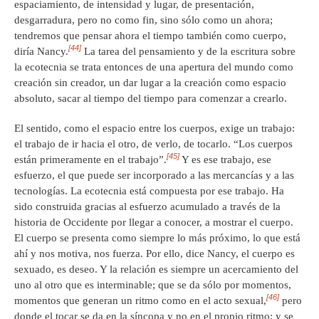
espaciamiento, de intensidad y lugar, de presentación,
desgarradura, pero no como fin, sino sólo como un ahora;
tendremos que pensar ahora el tiempo también como cuerpo,
[44]
diría Nancy.
La tarea del pensamiento y de la escritura sobre
la ecotecnia se trata entonces de una apertura del mundo como
creación sin creador, un dar lugar a la creación como espacio
absoluto, sacar al tiempo del tiempo para comenzar a crearlo.
El sentido, como el espacio entre los cuerpos, exige un trabajo:
el trabajo de ir hacia el otro, de verlo, de tocarlo. “Los cuerpos
[45]
están primeramente en el trabajo”.
Y es ese trabajo, ese
esfuerzo, el que puede ser incorporado a las mercancías y a las
tecnologías. La ecotecnia está compuesta por ese trabajo. Ha
sido construida gracias al esfuerzo acumulado a través de la
historia de Occidente por llegar a conocer, a mostrar el cuerpo.
El cuerpo se presenta como siempre lo más próximo, lo que está
ahí y nos motiva, nos fuerza. Por ello, dice Nancy, el cuerpo es
sexuado, es deseo. Y la relación es siempre un acercamiento del
uno al otro que es interminable; que se da sólo por momentos,
[46]
momentos que generan un ritmo como en el acto sexual,
pero
donde el tocar se da en la síncopa y no en el propio ritmo; y se