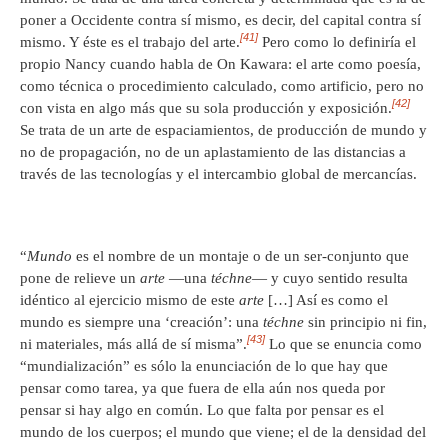
poner a Occidente contra sí mismo, es decir, del capital contra sí
[41]
mismo. Y éste es el trabajo del arte.
Pero como lo definiría el
propio Nancy cuando habla de On Kawara: el arte como poesía,
como técnica o procedimiento calculado, como artificio, pero no
[42]
con vista en algo más que su sola producción y exposición.
Se trata de un arte de espaciamientos, de producción de mundo y
no de propagación, no de un aplastamiento de las distancias a
través de las tecnologías y el intercambio global de mercancías.
“
Mundo
es el nombre de un montaje o de un ser-conjunto que
pone de relieve un
arte
—una
téchne
— y cuyo sentido resulta
idéntico al ejercicio mismo de este
arte
[…] Así es como el
mundo es siempre una ‘creación’: una
téchne
sin principio ni fin,
[43]
ni materiales, más allá de sí misma”.
Lo que se enuncia como
“mundialización” es sólo la enunciación de lo que hay que
pensar como tarea, ya que fuera de ella aún nos queda por
pensar si hay algo en común. Lo que falta por pensar es el
mundo de los cuerpos; el mundo que viene; el de la densidad del