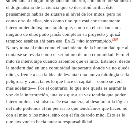
supeditada a ningún dogmatismo anterior, contando por supuesto
el dogmatismo de la ciencia que se describió arriba, éste
pensamiento habría de situarse al nivel de los mitos, pero no
como otro de ellos, sino como uno que está constantemente
interrumpiéndolos; mostrando que, como en el cristianismo,
ninguno de ellos pudo jamás completar su proyecto y quizá
[30]
tampoco estaban ahí para eso. En
El mito interrumpido
,
Nancy toma al mito como el nacimiento de la humanidad que al
contarse se revela como el ser íntimo de una comunidad. Pero el
mito se interrumpe cuando sabemos que es mito. Estamos, desde
la modernidad en una comunidad inoperante donde ya no queda
mito, y frente a eso la idea de levantar una nueva mitología sería
peligrosa y vana; tal es lo que hace el capital —como se verá
más adelante—. Por el contrario, lo que nos queda es asumir la
voz de la interrupción, una voz que a su vez tendría que poder
interrumpirse a sí misma. De esa manera, al desmontar la lógica
del mito podemos al fin pensar lo que tendríamos que hacer, no
con el mito o los mitos, sino con el fin de todo mito. Esto es lo
que nos vuelca hacia nuestra responsabilidad.